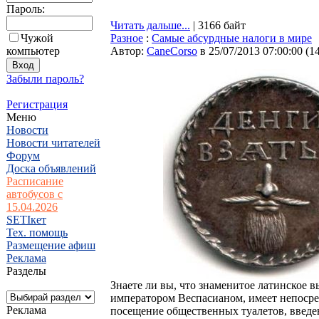
Пароль:
Читать дальше...
| 3166 байт
Чужой
Разное
:
Самые абсурдные налоги в мире
компьютер
Автор:
CaneCorso
в 25/07/2013 07:00:00
(
1
Забыли пароль?
Регистрация
Меню
Новости
Новости читателей
Форум
Доска объявлений
Расписание
автобусов с
15.04.2026
SETIкет
Тех. помощь
Размещение афиш
Реклама
Разделы
Знаете ли вы, что знаменитое латинское 
императором Веспасианом, имеет непосред
Реклама
посещение общественных туалетов, введе