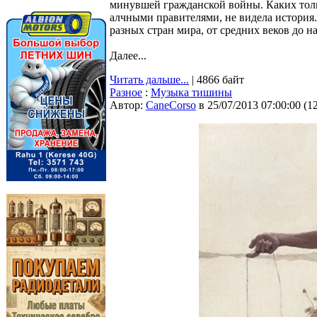
минувшей гражданской войны. Каких толь
алчными правителями, не видела история
разных стран мира, от средних веков до н
Далее...
Читать дальше...
| 4866 байт
Разное
:
Музыка тишины
Автор:
CaneCorso
в 25/07/2013 07:00:00
(
1