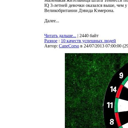
Маленькая жительница штата Теннесси по
IQ 3-летней девочки оказался выше, чем
Великобритании Дэвида Кэмерона.
Далее...
Читать дальше...
| 2440 байт
Разное
:
10 качеств успешных людей
Автор:
CaneCorso
в 24/07/2013 07:00:00
(
2