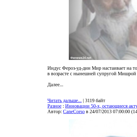
Индус Фероз-уд-дин Мир настаивает на том,
в возрасте с нынешней супругой Мишрой с
Далее...
Читать дальше...
| 3119 байт
Разное
:
Инновации 50-х, остающиеся акт
Автор:
CaneCorso
в 24/07/2013 07:00:00
(
1