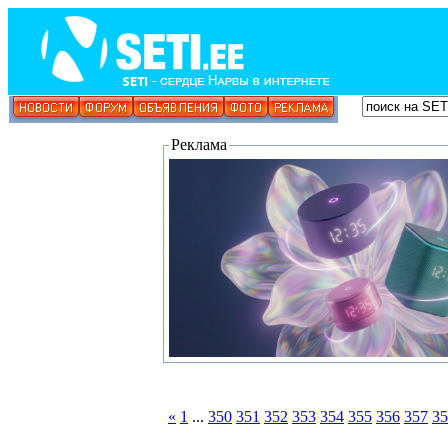
Реклама
«
1
...
350
351
352
353
354
355
356
357
35