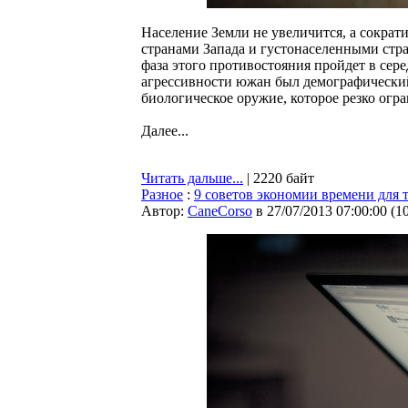
Население Земли не увеличится, а сократ
странами Запада и густонаселенными стр
фаза этого противостояния пройдет в сер
агрессивности южан был демографический
биологическое оружие, которое резко огр
Далее...
Читать дальше...
| 2220 байт
Разное
:
9 советов экономии времени для т
Автор:
CaneCorso
в 27/07/2013 07:00:00
(
1