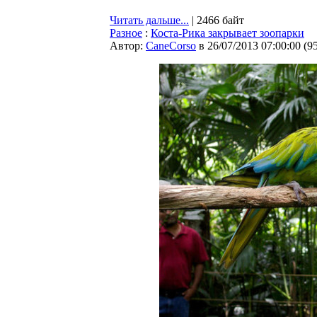
Читать дальше...
| 2466 байт
Разное
:
Коста-Рика закрывает зоопарки
Автор:
CaneCorso
в 26/07/2013 07:00:00
(
9