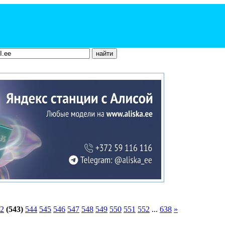
2
(543)
544
545
546
547
548
549
550
551
552
...
638
»