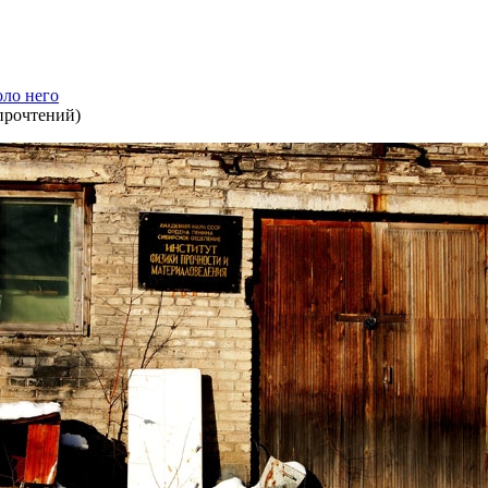
оло него
прочтений
)