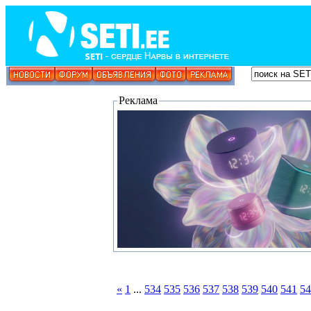
Реклама
«
1
...
534
535
536
537
538
539
540
541
54