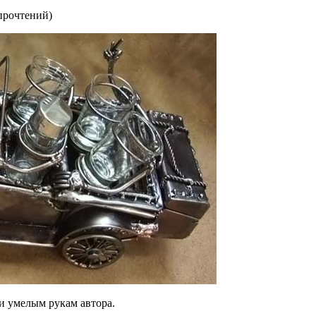
прочтений
)
и умелым рукам автора.