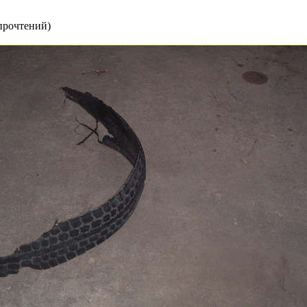
прочтений
)