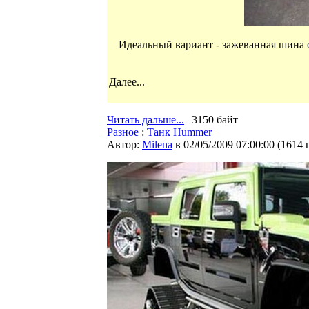
Идеальный вариант - зажеванная шина о
Далее...
Читать дальше...
| 3150 байт
Разное
:
Танк Hummer
Автор:
Milena
в 02/05/2009 07:00:00
(
1614 