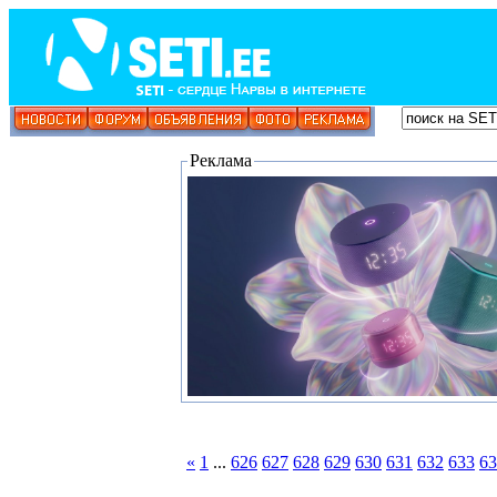
Реклама
«
1
...
626
627
628
629
630
631
632
633
63