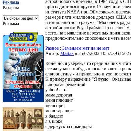
астробиологов времена, в 1984 году, в С
Реклама
присоединился к другим 15 научно-иссле
Разделы
института NASA при Эймсовском исследов
размере пяти миллионов долларов США на
и инопланетного разума. "Мы очень рады 
Реклама
астробиологии Роуз Граймс. По ее слова
всего, на выявление вероятных признаков
предположительно способных иметь насе
Разное
:
Заменяем мат на не мат
Автор:
Мastak
в 25/07/2003 10:57:39
(
1562
Конечно, я уверен, что среди наших чита
все же у кого нибудь проскакивают "креп
альтернативу - и прикольно и ухо не режит
К примеру выражение "Я #уею" Оказывает
...дорогая редакция!
yahoo! ею.
мама дорогая
меня плющит
меня прет
меня таращит
я балдею
я в шоке
я держусь за помидоры