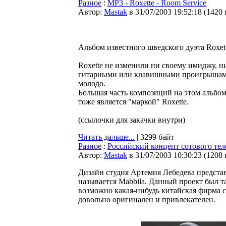
Разное
:
MP3 - Roxette - Room Service
Автор:
Мastak
в 31/07/2003 19:52:18
(
1420
Альбом известного шведского дуэта Roxett
Roxette не изменили ни своему имиджу, 
гитарными или клавишными проигрышами, 
молодо.
Большая часть композиций на этом альбом
тоже является "маркой" Roxette.
(ссылочки для закачки внутри)
Читать дальше...
| 3299 байт
Разное
:
Российский концепт сотового те
Автор:
Мastak
в 31/07/2003 10:30:23
(
1208
Дизайн студия Артемия Лебедева предста
называется Mabbila. Данный проект был 
возможно какая-нибудь китайская фирма с
довольно оригинален и привлекателен.