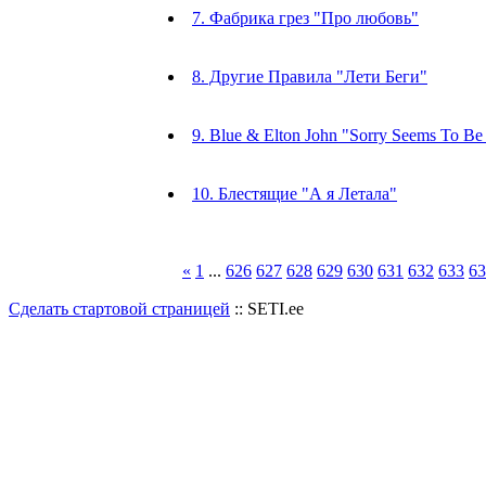
7. Фабрика грез "Про любовь"
8. Другие Правила "Лети Беги"
9. Blue & Elton John "Sorry Seems To B
10. Блестящие "А я Летала"
«
1
...
626
627
628
629
630
631
632
633
63
Сделать стартовой страницей
:: SETI.ee