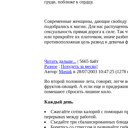
груди, поближе к сердцу.
Современные женщины, дающие свободу св
подобрались к магии. Для нас распущенны
сексуальность прямая дорога к силе. Так 
или прикройте их платочком, иначе разбит
противоположная цель развод и девичья 
Читать дальше...
| 5665 байт
Разное
:
Похудеть за месяц!
Автор:
Мastak
в 28/07/2003 10:47:25
(
1278
Во второй половине лета, говорят, легче 
фруктов-овощей. А если еще и придержива
помешают сбросить лишние кило.
Каждый день.
Сжигайте сотни калорий с помощью пр
перерывах между работой.
Съедайте три сбалансированных блюда 
Боритесь со стрессом и развивайте гиб