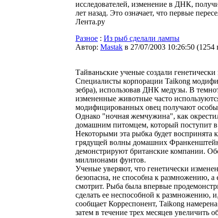
исследователей, изменение в ДНК, получ
лет назад. Это означает, что первые пер
Лента.ру
Разное
:
Из рыб сделали лампы
Автор:
Мastak
в 27/07/2003 10:26:50
(
1254
Тайваньские ученые создали генетически 
Специалисты корпорации Taikong модифи
зебра), использовав ДНК медузы. В темно
измененные животные часто используются
модифицированных овец получают особы
Однако "ночная жемчужина", как окрести
домашним питомцем, который поступит в
Некоторыми эта рыбка будет воспринята к
грядущей волны домашних Франкенштейнов
демонстрируют британские компании. Обо
миллионами фунтов.
Ученые уверяют, что генетически изменен
безопасна, не способна к размножению, а 
смотрит. Рыба была впервые продемонстри
сделать ее неспособной к размножению, и
сообщает Корреспонент, Taikong намерена 
затем в течение трех месяцев увеличить о