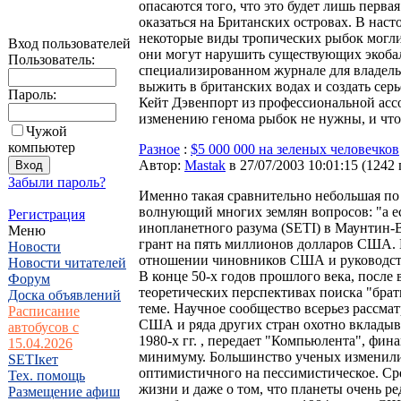
опасаются того, что это будет лишь перва
оказаться на Британских островах. В наст
некоторые виды тропических рыбок могли 
Вход пользователей
они могут нарушить существующих экобал
Пользователь:
специализированном журнале для владель
выжить в британских водах и создать сер
Пароль:
Кейт Дэвенпорт из профессиональной асс
изменению генома рыбок не нужны, и что
Чужой
компьютер
Разное
:
$5 000 000 на зеленых человечков
Автор:
Мastak
в 27/07/2003 10:01:15
(
1242
Забыли пароль?
Именно такая сравнительно небольшая по 
волнующий многих землян вопросов: "а ес
Регистрация
инопланетного разума (SETI) в Маунтин-
Меню
грант на пять миллионов долларов США. В
Новости
отношении чиновников США и руководств
Новости читателей
В конце 50-х годов прошлого века, после 
Форум
теоретических перспективах поиска "брать
Доска объявлений
теме. Научное сообщество всерьез рассма
Расписание
США и ряда других стран охотно вкладыва
автобусов с
1980-х гг. , передает "Компьюлента", фи
15.04.2026
минимуму. Большинство ученых изменили
SETIкет
оптимистичного на пессимистическое. Ср
Тех. помощь
жизни и даже о том, что планеты очень р
Размещение афиш