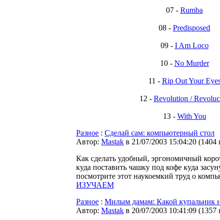
07 -
Rumba
08 -
Predisposed
09 -
I Am Loco
10 -
No Murder
11 -
Rip Out Your Eye
12 -
Revolution / Revoluc
13 -
With You
Разное
:
Сделай сам: компьютерный стол
Автор:
Мastak
в 21/07/2003 15:04:20
(
1404
Как сделать удобный, эргономичный коро
куда поставить чашку под кофе куда засун
посмотрите этот наукоемкий труд о компь
ИЗУЧАЕМ
Разное
:
Милым дамам: Какой купальник н
Автор:
Мastak
в 20/07/2003 10:41:09
(
1357