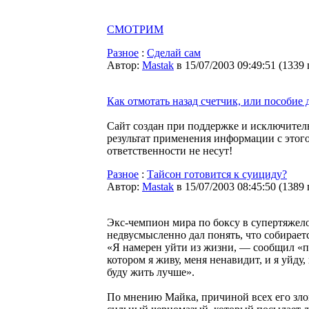
СМОТРИМ
Разное
:
Сделай сам
Автор:
Мastak
в 15/07/2003 09:49:51
(
1339
Как отмотать назад счетчик, или пособие 
Сайт создан при поддержке и исключител
результат применения информации с этого
ответственности не несут!
Разное
:
Тайсон готовится к суициду?
Автор:
Мastak
в 15/07/2003 08:45:50
(
1389
Экс-чемпион мира по боксу в супертяжел
недвусмысленно дал понять, что собирает
«Я намерен уйти из жизни, — сообщил «п
котором я живу, меня ненавидит, и я уйду
буду жить лучше».
По мнению Майка, причиной всех его зло