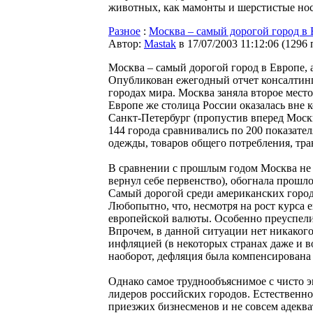
животных, как мамонты и шерстистые носо
Разное
:
Москва – самый дорогой город в
Автор:
Мastak
в 17/07/2003 11:12:06
(
1296 
Москва – самый дорогой город в Европе, а
Опубликован ежегодный отчет консалтинг
городах мира. Москва заняла второе место
Европе же столица России оказалась вне
Санкт-Петербург (пропустив вперед Москв
144 города сравнивались по 200 показате
одежды, товаров общего потребления, тран
В сравнении с прошлым годом Москва не 
вернул себе первенство), обогнала прошло
Самый дорогой среди американских городо
Любопытно, что, несмотря на рост курса 
европейской валюты. Особенно преуспели 
Впрочем, в данной ситуации нет никакого
инфляцией (в некоторых странах даже и в
наоборот, дефляция была компенсирована 
Однако самое труднообъяснимое с чисто э
лидеров российских городов. Естественно
приезжих бизнесменов и не совсем адеква