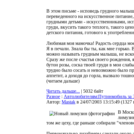
В этом письме - исповедь грудного малыш
переведенного на искусственное питание,
грудными детьми - искусственниками, и
груди, вкусить такого теплого, такого це
детского питания, готового к употреблен
Любимая моя мамочка! Радость сердца мо
Я в печали. Знала бы ты, как мне горько.
можно называть грудным малыша, не вско
Сразу же после счастья своего рождения,
бутон розы, соска твоей груди в мои слаб
трудно было сосать и невозможно было пр
аппетит, а доходя до горла, вызвало тошно
(читаем дальше)
Читать дальше...
| 5032 байт
Разное
:
Автолюбителям:Путинмобиль за 3
Автор:
Мastak
в 24/07/2003 13:15:49
(
1327
В Москв
лимузин
том же цеху, где раньше собирали "членов
Первоначально дизайнеры сделали около д