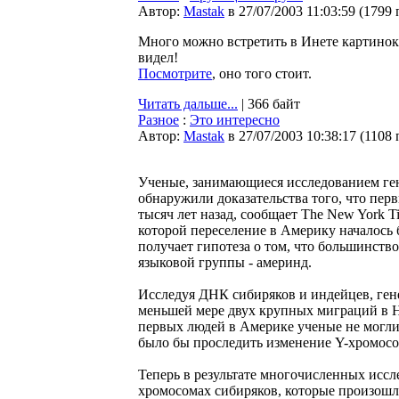
Автор:
Мastak
в 27/07/2003 11:03:59
(
1799 
Много можно встретить в Инете картино
видел!
Посмотрите
, оно того стоит.
Читать дальше...
| 366 байт
Разное
:
Это интересно
Автор:
Мastak
в 27/07/2003 10:38:17
(
1108 
Ученые, занимающиеся исследованием ген
обнаружили доказательства того, что пер
тысяч лет назад, сообщает The New York T
которой переселение в Америку началось б
получает гипотеза о том, что большинств
языковой группы - америнд.
Исследуя ДНК сибиряков и индейцев, ген
меньшей мере двух крупных миграций в Н
первых людей в Америке ученые не могли
было бы проследить изменение Y-хромос
Теперь в результате многочисленных исс
хромосомах сибиряков, которые произошл