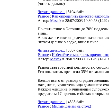
(читаем дальше)
Читать дальше...
| 5104 байт
Разное
:
Как определить качество алкогол
Автор:
Мastak
в 28/07/2003 10:30:58
(
1429
По статистике в Эстонии до 70% поддельн
вина..
А как же все таки определить качество а
Читаем дальше о водке, вине и пиве.
Читать дальше...
| 3807 байт
Разное
:
Избегайте семнадцать причин, ко
Автор:
Мastak
в 28/07/2003 10:21:49
(
1476
Развод стал грустной реальностью сегодн
Его показатель превысил 35% от заключаю
Больше всего от развода страдает женщина
мать, жена, хранительница домашнего очаг
Каждой женщине, начинающей супружеск
предлагаем 17 причин, избежав которые он
Читать дальше...
| 4585 байт
Разное
:
Милым дамам на стол;)