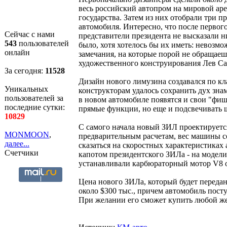
весь российский автопром на мировой ар
государства. Затем из них отобрали три п
автомобиля. Интересно, что после перво
Сейчас с нами
представители президента не высказали н
543
пользователей
было, хотя хотелось бы их иметь: невозм
онлайн
замечания, на которые порой не обращаеш
художественного конструирования Лев С
За сегодня:
11528
Дизайн нового лимузина создавался по кл
Уникальных
конструкторам удалось сохранить дух зна
пользователей за
в новом автомобиле появятся и свои "фиш
последние сутки:
прямые функции, но еще и подсвечивать 
10829
С самого начала новый ЗИЛ проектируется
MONMOON
,
предварительным расчетам, вес машины со
далее...
сказаться на скоростных характеристиках 
Счетчики
капотом президентского ЗИЛа - на модели
устанавливали карбюраторный мотор V8 об
Цена нового ЗИЛа, который будет передан
около $300 тыс., причем автомобиль посту
При желании его сможет купить любой 