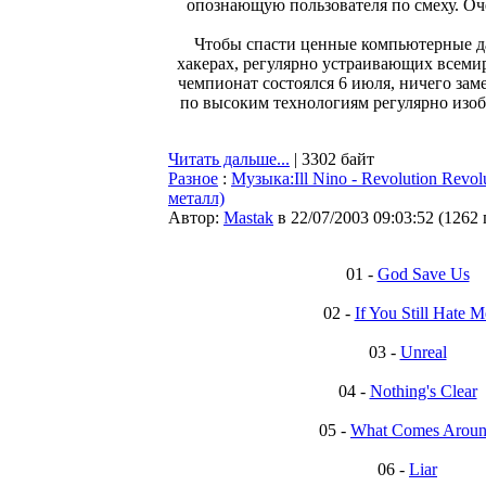
опознающую пользователя по смеху. Оче
Чтобы спасти ценные компьютерные дан
хакерах, регулярно устраивающих всеми
чемпионат состоялся 6 июля, ничего заме
по высоким технологиям регулярно изо
Читать дальше...
| 3302 байт
Разное
:
Музыка:Ill Nino - Revolution Revo
металл)
Автор:
Мastak
в 22/07/2003 09:03:52
(
1262
01 -
God Save Us
02 -
If You Still Hate M
03 -
Unreal
04 -
Nothing's Clear
05 -
What Comes Arou
06 -
Liar