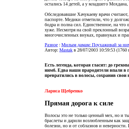
остались 14 детей, а у младшего Мохдана,
Обследовавшие Хачукаеву врачи считают, ч
паспорте. Медики отметили, что у долгожи
бодра и полна сил. Единственное, на что 
хуже. Несмотря на свой преклонный возрас
многочисленных внуках, правнуках и прап
Разное
:
Милым дамам: Поухаживай за ни
Автор:
Мastak
в 28/07/2003 10:59:53
(
1760
Есть легенда, которая гласит: до грех
нимб. Едва наши прародители впали в г
превратились в волосы, сохранив свои
Лариса Щебренко
Прямая дорога к силе
Волосы это не только ценный мех, но и т
браслеты и дарили возлюбленным как защ
болезни, но и от соблазнов и неверности.