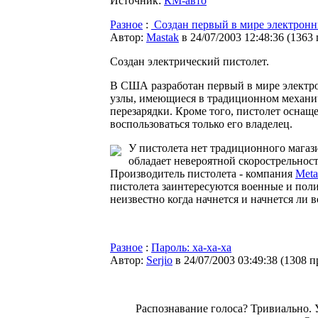
Источник:
КМ-авто
Разное
:
Создан первый в мире электронн
Автор:
Мastak
в 24/07/2003 12:48:36
(
1363
Создан электрический пистолет.
В США разработан первый в мире электр
узлы, имеющиеся в традиционном механич
перезарядки. Кроме того, пистолет оснащ
воспользоваться только его владелец.
У пистолета нет традиционного магаз
обладает невероятной скорострельност
Производитель пистолета - компания
Meta
пистолета заинтересуются военные и поли
неизвестно когда начнется и начнется ли 
Разное
:
Пароль: ха-ха-ха
Автор:
Serjio
в 24/07/2003 03:49:38
(
1308 п
Распознавание голоса? Тривиально. 