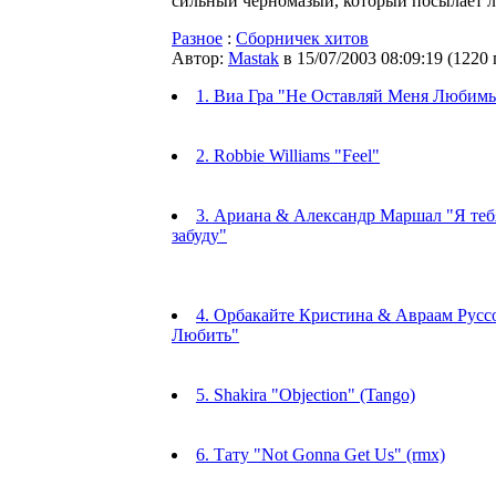
сильный черномазый, который посылает лю
Разное
:
Сборничек хитов
Автор:
Мastak
в 15/07/2003 08:09:19
(
1220
1. Виа Гра "Не Оставляй Меня Любим
2. Robbie Williams "Feel"
3. Ариана & Александр Маршал "Я теб
забуду"
4. Орбакайте Кристина & Авраам Русс
Любить"
5. Shakira "Objection" (Tango)
6. Тату "Not Gonna Get Us" (rmx)