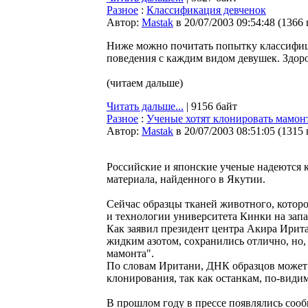
Разное
:
Классификация девченок
Автор:
Мastak
в 20/07/2003 09:54:48
(
1366
Ниже можно почитать попытку классифици
поведения с каждим видом девушек. Здоро
(читаем дальше)
Читать дальше...
| 9156 байт
Разное
:
Ученые хотят клонировать мамон
Автор:
Мastak
в 20/07/2003 08:51:05
(
1315
Российские и японские ученые надеются 
материала, найденного в Якутии.
Сейчас образцы тканей животного, которо
и технологии университета Кинки на зап
Как заявил президент центра Акира Ирит
жидким азотом, сохранились отлично, но,
мамонта".
По словам Иритани, ДНК образцов может 
клонирования, так как останкам, по-видим
В прошлом году в прессе появлялись сооб