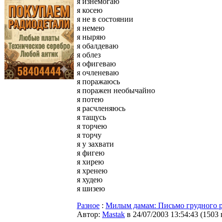
я изнемогаю
я косею
я не в состоянии
я немею
я ныряю
я обалдеваю
я облез
я офигеваю
я очленеваю
я поражаюсь
я поражен необычайно
я потею
я расчленяюсь
я тащусь
я торчею
я торчу
я у захвати
я фигею
я хирею
я хренею
я худею
я шизею
Разное
:
Милым дамам: Письмо грудного 
Автор:
Мastak
в 24/07/2003 13:54:43
(
1503