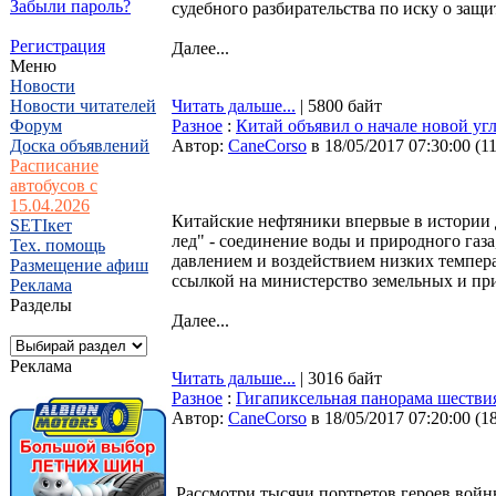
Забыли пароль?
судебного разбирательства по иску о защи
Регистрация
Далее...
Меню
Новости
Новости читателей
Читать дальше...
| 5800 байт
Форум
Разное
:
Китай объявил о начале новой у
Доска объявлений
Автор:
CaneCorso
в 18/05/2017 07:30:00
(
1
Расписание
автобусов с
15.04.2026
Китайские нефтяники впервые в истории
SETIкет
лед" - соединение воды и природного газ
Тех. помощь
давлением и воздействием низких темпер
Размещение афиш
ссылкой на министерство земельных и пр
Реклама
Разделы
Далее...
Реклама
Читать дальше...
| 3016 байт
Разное
:
Гигапиксельная панорама шестви
Автор:
CaneCorso
в 18/05/2017 07:20:00
(
1
Рассмотри тысячи портретов героев войн