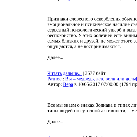
Признаки словесного оскорбления обычно
эмоциональное и психическое насилие съе
серьезный психологический ущерб и вызва
беспокойство. У этих болезней есть види
самых близких и друзей, не может этого з
ощущаются, а не воспринимаются.
Далее...
Читать дальше...
| 3577 байт
Разное
:
Вы – медведь, лев, волк или дель
Автор:
Bepa
в 10/05/2017 07:00:00
(
1794 п
Все мы знаем о знаках Зодиака и типах ли
типы людей по суточной активности, – мед
Далее...