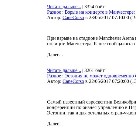
Читать дальше...
| 3354 байт
Разное
:
Взрыв на концерте в Манчестере: 
Автор:
CaneCorso
в 23/05/2017 07:10:00
(
1
При взрыве на стадионе Manchester Arena
полиции Манчестера. Ранее сообщалось о 
Далее...
Читать дальше...
| 3261 байт
Разное
:
Эстония не может одновременно 
Автор:
CaneCorso
в 22/05/2017 07:20:00
(
1
Самый известный евроскептик Великобри
конференции по бизнес-управлению в Пяр
Эстонии, так и для остальных стран-участ
Далее...