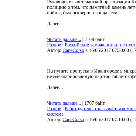
Руководитель ветеранской организации К
полицию о том, что памятный камень лет
войны, был осквернен вандалами.
Далее...
Читать дальше...
| 2168 байт
Разное
:
Российские таможенники не пуст
Автор:
CaneCorso
в 16/05/2017 07:30:00
(
1
На пункте пропуска в Ивангороде в мик
незадекларированную партию таблеток фен
Далее...
Читать дальше...
| 1707 байт
Разное
:
Работодатель отказывается компе
система
Автор:
CaneCorso
в 16/05/2017 07:10:00
(
1