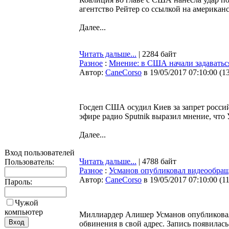
агентство Рейтер со ссылкой на американ
Далее...
Читать дальше...
| 2284 байт
Разное
:
Мнение: в США начали задавать
Автор:
CaneCorso
в 19/05/2017 07:10:00
(
1
Госдеп США осудил Киев за запрет росси
эфире радио Sputnik выразил мнение, что
Далее...
Вход пользователей
Читать дальше...
| 4788 байт
Пользователь:
Разное
:
Усманов опубликовал видеообра
Автор:
CaneCorso
в 19/05/2017 07:10:00
(
1
Пароль:
Чужой
компьютер
Миллиардер Алишер Усманов опубликовал
обвинения в свой адрес. Запись появилась