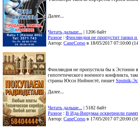
Далее...
Читать дальше...
| 1206 байт
Разное
:
Финляндия не пропустит танки 
Автор:
CaneCorso
в 18/05/2017 07:10:00
(
1
Финляндия не пропустила бы к Эстонии 
гипотетического военного конфликта, та
страны Юсси Нийнистё, пишет
Sputnik-Э
Далее...
Читать дальше...
| 5182 байт
Разное
:
В Ида-Вирумаа осквернили памят
Автор:
CaneCorso
в 17/05/2017 07:20:00
(
1