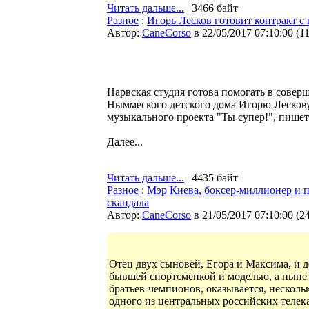
Читать дальше...
| 3466 байт
Разное
:
Игорь Лесков готовит контракт с
Автор:
CaneCorso
в 22/05/2017 07:10:00
(
1
Нарвская студия готова помогать в сове
Ныммеского детского дома Игорю Лескову
музыкального проекта "Ты супер!", пише
Далее...
Читать дальше...
| 4435 байт
Разное
:
Мэр Киева, боксер-миллионер и п
скандала
Автор:
CaneCorso
в 21/05/2017 07:10:00
(
2
Отец двух сыновей, Егора и Максима, и 
бывшей спортсменкой и моделью, а ныне 
братьев-чемпионов, оказывается, несколь
одного из центральных российских телек