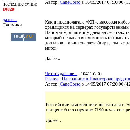
Автор:
CaneCorso
в 16/05/2017 07:10:00
(
1
последние сутки:
10829
далее...
Как и предполагала «КП», массовая кибер
Счетчики
хранящихся на серверах государственных 
Напомним, в пятницу днем на десятках т
который не давал возможность открывать 
долларов в криптовалюте (виртуальные д
мире).
Далее...
Читать дальше...
| 10411 байт
Разное
:
На границе в Ивангороде предот
Автор:
CaneCorso
в 14/05/2017 07:20:00
(
4
Российские таможенники не пустили в Эс
прицепе было спрятано 7190 пачек сигаре
Далее...