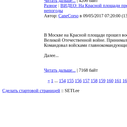
Читать дальше...
| 4206 байт
Разное
:
ВИДЕО: На Красной площади про
непогоды
Автор:
CaneCorso
в 09/05/2017 07:20:00
(
1
В Москве на Красной площади прошел во
Великой Отечественной войне. Принимал
Командовал войсками главнокомандующи
Далее...
Читать дальше...
| 7168 байт
«
1
...
154
155
156
157
158
159
160
161
16
Сделать стартовой страницей
:: SETI.ee