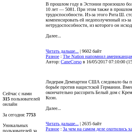
В прошлом году в Эстонии произошло боль
10 лет — 5081. При этом также в прошлом
трудоспособности. Из-за этого Рита Ш. с
компенсировать ей недополученный из-за 
нетрудоспособности, из которого он исхо
Далее...
Читать дальше...
| 9602 байт
Разное
:
The Nation напомнил американцам
Автор:
CaneCorso
в 16/05/2017 07:10:00
(
1
Лидерам Демпартии США следовало бы пр
борьбе против нацистской Германии. Вме
окончательно рассорить Белый дом с Крем
Сейчас с нами
Коэн.
315
пользователей
онлайн
Далее...
За сегодня:
7753
Читать дальше...
| 2635 байт
Уникальных
Разное
:
За чем на самом деле охотились 
пользователей за