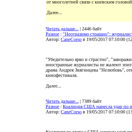
от многолетней связи с киевским голово
Далее...
Читать дальше...
| 2446 байт
Разное
:
"Неотразимо страшно": журналис
Автор:
CaneCorso
в 19/05/2017 07:10:00
(
1
"Убедительно ярко и страстно", "завора
иностранные журналисты не жалеют эпите
драма Андрея Звягинцева "Нелюбовь", от
кинофестиваля.
Далее...
Читать дальше...
| 7389 байт
Разное
:
Коалиция США нанесла удар по 
Автор:
CaneCorso
в 19/05/2017 07:10:00
(
1
Коалиция во главе с США нанесла удар п