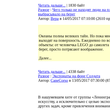
Читать дальше...
| 1830 байт
Разное
:
Чего только не находят люди на 
выбрасывало на берег
Автор:
Bepa
в 14/05/2017 07:10:00
(
2610 п
Океаны полны великих тайн. Но пока мно
выходят на поверхность. Ежедневно по в
объекты: от человечка LEGO до самолета
берег, просто потрясают воображение.
Далее...
Читать дальше...
| 4338 байт
Разное
:
Экспонаты на фоне Солдата
Автор:
CaneCorso
в 13/05/2017 07:30:00
(
8
В нашумевшем хите от группы «Ленинград
искусству, а исключительно с целью эксп
других задач, кроме привлечения внимания