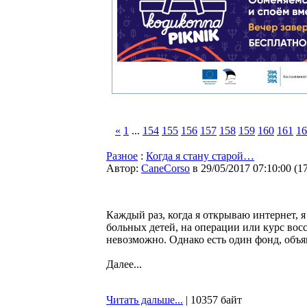
«
1
...
154
155
156
157
158
159
160
161
16
Разное
:
Когда я стану старой…
Автор:
CaneCorso
в 29/05/2017 07:10:00
(
1
Каждый раз, когда я открываю интернет, 
больных детей, на операции или курс восс
невозможно. Однако есть один фонд, объяв
Далее...
Читать дальше...
| 10357 байт