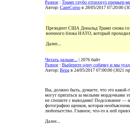
Разное
:
Трамп грубо отпихнул премьер-
Автор:
CaneCorso
в 28/05/2017 07:20:00
(
3
Президент США Дональд Трамп снова созда
военного блока НАТО, который проходил 
Далее...
Читать дальше...
| 2076 байт
Разное
:
Выберите одну собачку и мы уга
Автор:
Bepa
в 24/05/2017 07:00:00
(
3021 п
Вы, должно быть, думаете, что это какой
могут прятаться за милыми мордочками э
не спешите с выводами! Подсознание — ш
фотографию щенков, которая необъяснимым
любопытство. Главное, что-то к ней привл
Далее...