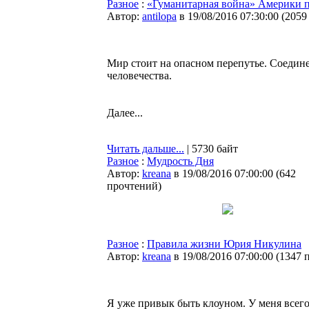
Разное
:
«Гуманитарная война» Америки п
Автор:
antilopa
в 19/08/2016 07:30:00
(
2059
Мир стоит на опасном перепутье. Соедин
человечества.
Далее...
Читать дальше...
| 5730 байт
Разное
:
Мудрость Дня
Автор:
kreana
в 19/08/2016 07:00:00
(
642
прочтений
)
Разное
:
Правила жизни Юрия Никулина
Автор:
kreana
в 19/08/2016 07:00:00
(
1347 
Я уже привык быть клоуном. У меня всего