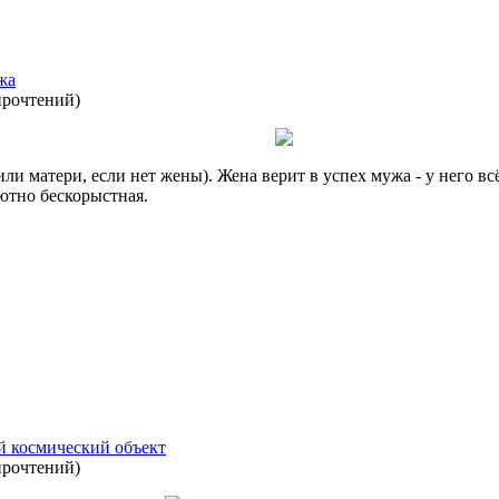
жа
прочтений
)
ли матери, если нет жены). Жена верит в успех мужа - у него всё
ютно бескорыстная.
й космический объект
прочтений
)