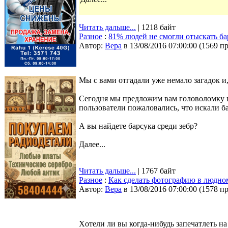
Читать дальше...
| 1218 байт
Разное
:
81% людей не смогли отыскать бар
Автор:
Bepa
в 13/08/2016 07:00:00
(
1569 п
Мы с вами отгадали уже немало загадок и,
Сегодня мы предложим вам головоломку по
пользователи пожаловались, что искали ба
А вы найдете барсука среди зебр?
Далее...
Читать дальше...
| 1767 байт
Разное
:
Как сделать фотографию в людном
Автор:
Bepa
в 13/08/2016 07:00:00
(
1578 п
Xотели ли вы когда-нибудь запечатлеть н