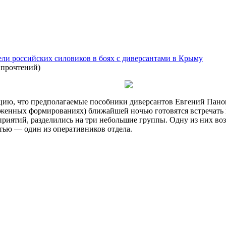
ели российских силовиков в боях с диверсантами в Крыму
 прочтений
)
ию, что предполагаемые пособники диверсантов Евгений Панов 
уженных формированиях) ближайшей ночью готовятся встречать
риятий, разделились на три небольшие группы. Одну из них во
етью — один из оперативников отдела.