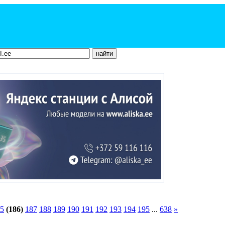
5
(186)
187
188
189
190
191
192
193
194
195
...
638
»