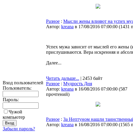
Разное
:
Мысли жены влияют на успех му
Автор:
kreana
в 17/08/2016 07:00:00
(
1431 
Успех мужа зависит от мыслей его жены (и
прислушиваются. Вера искренняя и абсол
Далее...
Читать дальше...
| 2453 байт
Вход пользователей
Разное
:
Мудрость Дня
Пользователь:
Автор:
kreana
в 16/08/2016 07:00:00
(
587
прочтений
)
Пароль:
Чужой
компьютер
Разное
:
За Нептуном нашли таинственны
Автор:
kreana
в 16/08/2016 07:00:00
(
1565 
Забыли пароль?