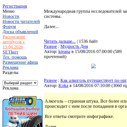
Регистрация
Меню
Международная группа исследователей за
Новости
системы.
Новости читателей
Форум
Далее...
Доска объявлений
Расписание
Читать дальше...
| 1536 байт
автобусов с
Разное
:
Мудрость Дня
15.04.2026
Автор:
kreana
в 15/08/2016 07:00:00
(
589
SETIкет
прочтений
)
Тех. помощь
Размещение афиш
Реклама
Разделы
Разное
:
Как алкоголь путешествует по ор
Автор:
Koka
в 14/08/2016 07:10:00
(
3060 п
Реклама
Алкоголь – странная штука. Все более или
происходит с ним после попадания в орга
Все ответы смотрите инфографике.
Далее...