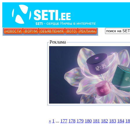
Реклама
«
1
...
177
178
179
180
181
182
183
184
18