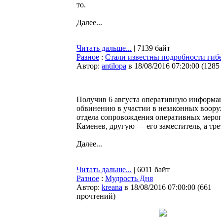
то.
Далее...
Читать дальше...
| 7139 байт
Разное
:
Стали известны подробности гиб
Автор:
antilopa
в 18/08/2016 07:20:00
(
1285
Получив 6 августа оперативную информац
обвинению в участии в незаконных воор
отдела сопровождения оперативных мероп
Каменев, другую — его заместитель, а тр
Далее...
Читать дальше...
| 6011 байт
Разное
:
Мудрость Дня
Автор:
kreana
в 18/08/2016 07:00:00
(
661
прочтений
)