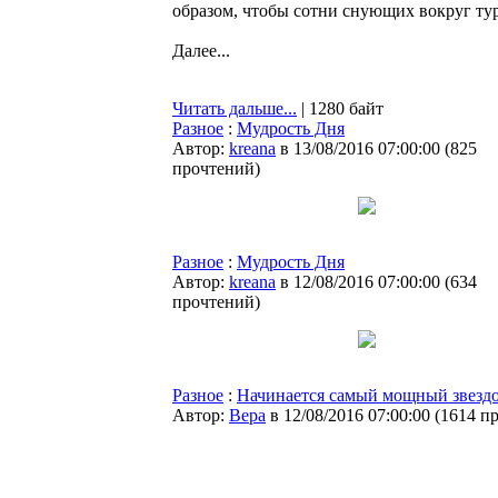
образом, чтобы сотни снующих вокруг тур
Далее...
Читать дальше...
| 1280 байт
Разное
:
Мудрость Дня
Автор:
kreana
в 13/08/2016 07:00:00
(
825
прочтений
)
Разное
:
Мудрость Дня
Автор:
kreana
в 12/08/2016 07:00:00
(
634
прочтений
)
Разное
:
Начинается самый мощный звездо
Автор:
Bepa
в 12/08/2016 07:00:00
(
1614 п