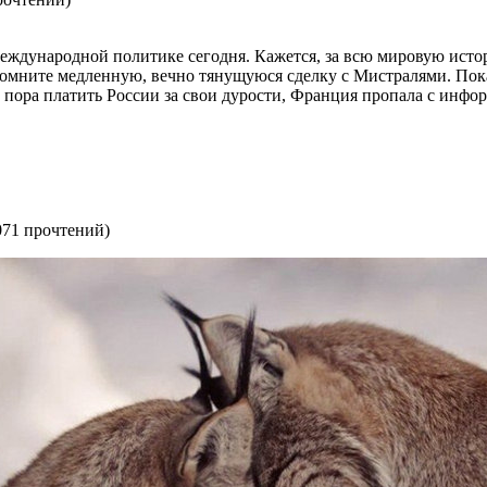
международной политике сегодня. Кажется, за всю мировую исто
спомните медленную, вечно тянущуюся сделку с Мистралями. Пок
ло пора платить России за свои дурости, Франция пропала с инф
071 прочтений
)