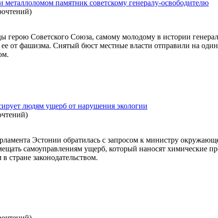
ли металлоломом памятник советскому генералу-освободителю
рочтений
)
 герою Советского Союза, самому молодому в истории генералу
ая ее от фашизма. Снятый бюст местные власти отправили на од
ом.
сирует людям ущерб от нарушения экологии
очтений
)
рламента Эстонии обратилась с запросом к министру окружающ
змещать самоуправлениям ущерб, который наносят химические пр
в стране законодательством.
рочтений
)