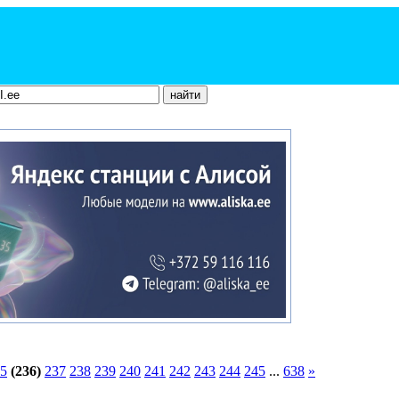
5
(236)
237
238
239
240
241
242
243
244
245
...
638
»