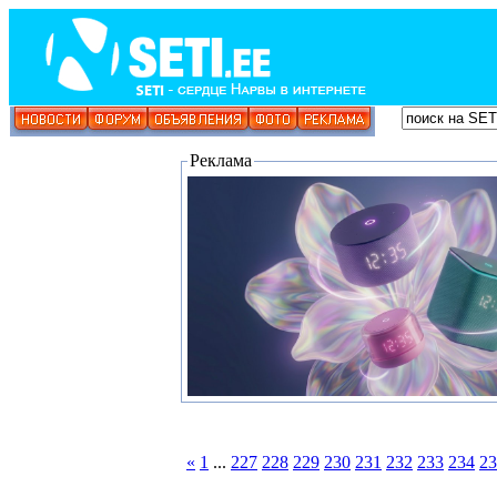
Реклама
«
1
...
227
228
229
230
231
232
233
234
23