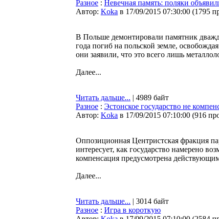
Разное
:
Невечная память: поляки объяви
Автор:
Koka
в 17/09/2015 07:30:00
(
1795 п
В Польше демонтировали памятник дважды
года погиб на польской земле, освобожд
они заявили, что это всего лишь металлол
Далее...
Читать дальше...
| 4989 байт
Разное
:
Эстонское государство не компен
Автор:
Koka
в 17/09/2015 07:10:00
(
916 пр
Оппозиционная Центристская фракция па
интересует, как государство намерено во
компенсация предусмотрена действующим 
Далее...
Читать дальше...
| 3014 байт
Разное
:
Игра в короткую
Автор:
Koka
в 17/09/2015 07:10:00
(
2584 п