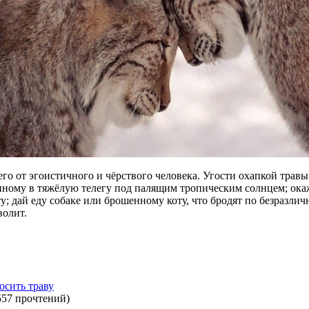
го от эгоистичного и чёрствого человека. Угости охапкой травы
ному в тяжёлую телегу под палящим тропическим солнцем; ока
у; дай еду собаке или брошенному коту, что бродят по безразлич
волит.
осить траву
557 прочтений
)