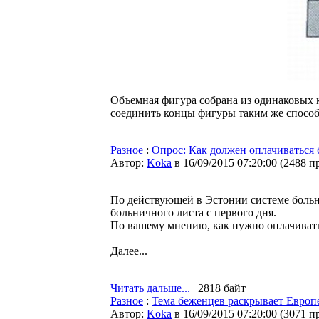
Объемная фигура собрана из одинаковых 
соединить концы фигуры таким же спосо
Разное
:
Опрос: Как должен оплачиваться
Автор:
Koka
в 16/09/2015 07:20:00
(
2488 п
По действующей в Эстонии системе больн
больничного листа с первого дня.
По вашему мнению, как нужно оплачивать 
Далее...
Читать дальше...
| 2818 байт
Разное
:
Тема беженцев раскрывает Европ
Автор:
Koka
в 16/09/2015 07:20:00
(
3071 п