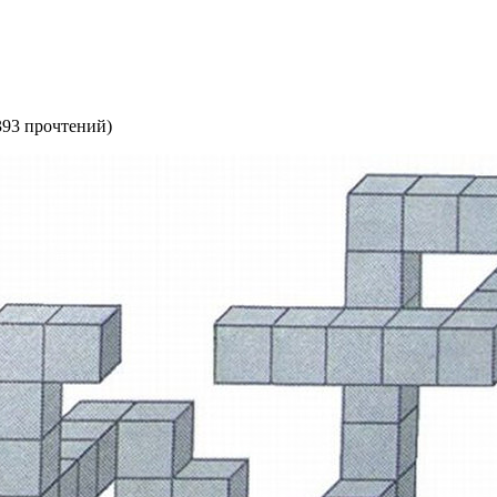
393 прочтений
)