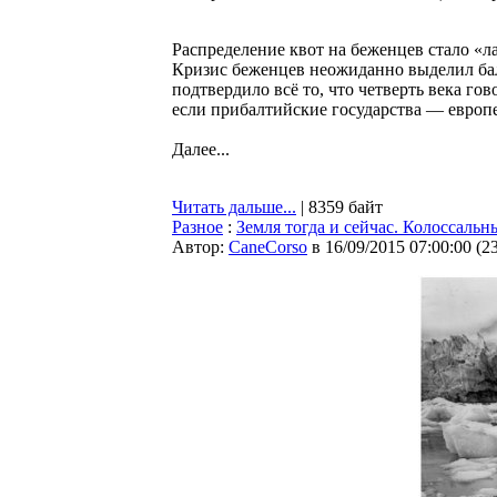
Распределение квот на беженцев стало «
Кризис беженцев неожиданно выделил бал
подтвердило всё то, что четверть века г
если прибалтийские государства — европе
Далее...
Читать дальше...
| 8359 байт
Разное
:
Земля тогда и сейчас. Колоссал
Автор:
CaneCorso
в 16/09/2015 07:00:00
(
2