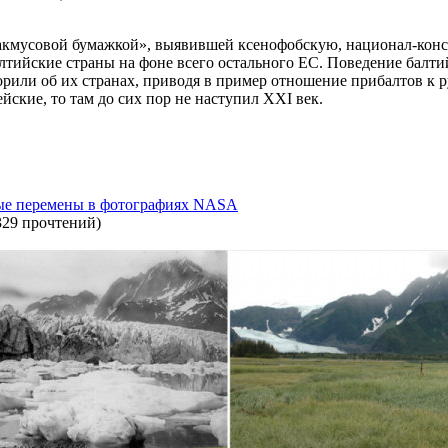
лакмусовой бумажкой», выявившей ксенофобскую, национал-кон
тийские страны на фоне всего остального ЕС. Поведение балти
оворили об их странах, приводя в пример отношение прибалтов 
йские, то там до сих пор не наступил XXI век.
ьные перемены в фотографиях NASA
329 прочтений
)