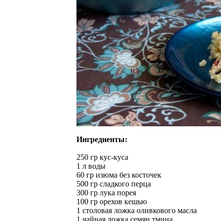
Ингредиенты:
250 гр кус-куса
1 л воды
60 гр изюма без косточек
500 гр сладкого перца
300 гр лука порея
100 гр орехов кешью
1 столовая ложка оливкового масла
1 чайная ложка семян тмина