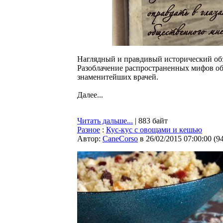
Наглядный и правдивый исторический обз
Разоблачение распространенных мифов об 
знаменитейших врачей.
Далее...
Читать дальше...
| 883 байт
Разное
:
Кус-кус с овощами и кешью
Автор:
CaneCorso
в 26/02/2015 07:00:00
(
9