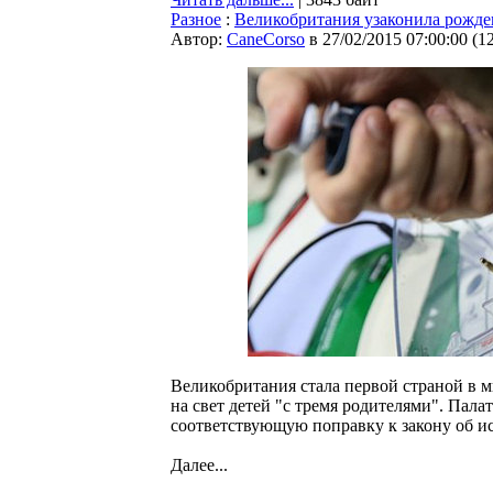
Разное
:
Великобритания узаконила рожден
Автор:
CaneCorso
в 27/02/2015 07:00:00
(
1
Великобритания стала первой страной в м
на свет детей "с тремя родителями". Пала
соответствующую поправку к закону об и
Далее...