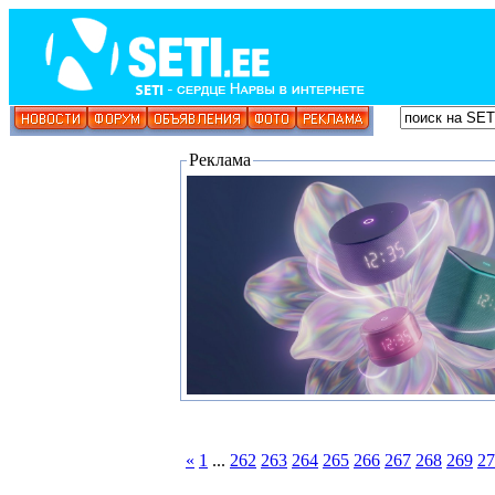
Реклама
«
1
...
262
263
264
265
266
267
268
269
27