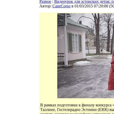
Разное
:
Видеоурок для эстонских деток: 
Автор:
CaneCorso
в 01/03/2015 07:20:00
(
5
В рамках подготовки к финалу конкурса «
Таллине, Гостелерадио Эстонии (ERR) вы