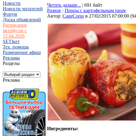
Новости
Читать дальше...
| 691 байт
Новости читателей
Разное
:
Перцы с картофельным пюре
Форум
Автор:
CaneCorso
в 27/02/2015 07:00:00
(
9
Доска объявлений
Расписание
автобусов с
15.04.2026
SETIкет
Тех. помощь
Размещение афиш
Реклама
Разделы
Реклама
Ингредиенты: