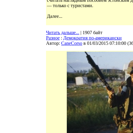
считать наглядным пособием эстонским де
— только с туристами.
Далее...
Читать дальше...
| 1907 байт
Разное
:
Демократия по-американски
Автор:
CaneCorso
в 01/03/2015 07:10:00
(
3