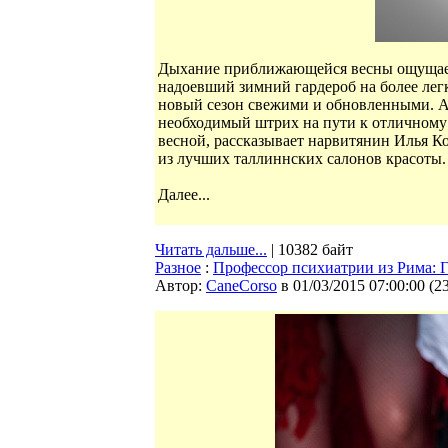
Дыхание приближающейся весны ощущаетс
надоевший зимний гардероб на более лег
новый сезон свежими и обновленными. А
необходимый штрих на пути к отличному 
весной, рассказывает нарвитянин Илья К
из лучших таллиннских салонов красоты.
Далее...
Читать дальше...
| 10382 байт
Разное
:
Профессор психиатрии из Рима: Г
Автор:
CaneCorso
в 01/03/2015 07:00:00
(
2