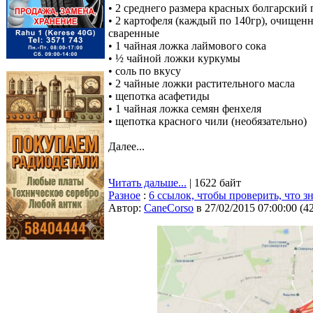
• 2 среднего размера красных болгарский 
• 2 картофеля (каждый по 140гр), очищен
сваренные
• 1 чайная ложка лаймового сока
• ½ чайной ложки куркумы
• соль по вкусу
• 2 чайные ложки растительного масла
• щепотка асафетиды
• 1 чайная ложка семян фенхеля
• щепотка красного чили (необязательно)
Далее...
Читать дальше...
| 1622 байт
Разное
:
6 ссылок, чтобы проверить, что зн
Автор:
CaneCorso
в 27/02/2015 07:00:00
(
4