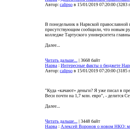
Автор:
calipso
в 15/01/2019 07:20:00
(
3283 
В понедельник в Нарвской православной ш
присутствующим сообщили, что новым руко
колледже Тартуского университета главн
Далее...
Читать дальше...
| 3668 байт
Нарва
:
Интересные факты о бюджете Нар
Автор:
calipso
в 15/01/2019 07:20:00
(
3185 
"Куда «качают» деньги? Я уже писал в пр
Веси почти на 1,7 млн. евро", - делится С
Далее...
Читать дальше...
| 3448 байт
Нарва
:
Алексей Воронов о новом НКО: мы