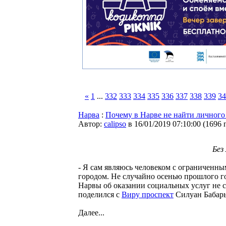
«
1
...
332
333
334
335
336
337
338
339
34
Нарва
:
Почему в Нарве не найти личного
Автор:
calipso
в 16/01/2019 07:10:00
(
1696 
Без
- Я сам являюсь человеком с ограниченн
городом. Не случайно осенью прошлого г
Нарвы об оказании социальных услуг не 
поделился с
Виру проспект
Силуан Бабар
Далее...