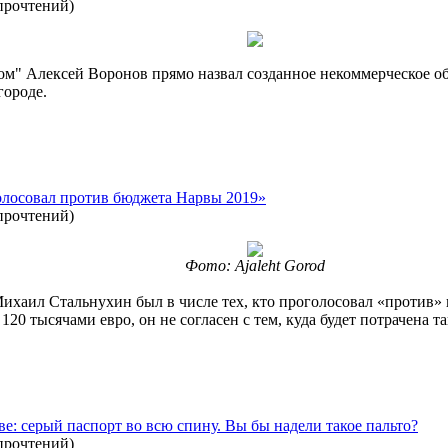
прочтений
)
м" Алексей Воронов прямо назвал созданное некоммерческое объ
городе.
олосовал против бюджета Нарвы 2019»
прочтений
)
Фото: Ajaleht Gorod
Михаил Стальнухин был в числе тех, кто проголосовал «против»
20 тысячами евро, он не согласен с тем, куда будет потрачена та
е: серый паспорт во всю спину. Вы бы надели такое пальто?
прочтений
)