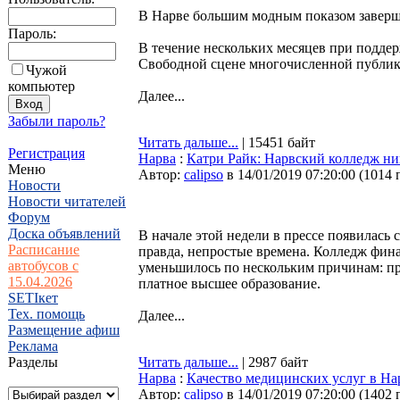
В Нарве большим модным показом заверши
Пароль:
В течение нескольких месяцев при подде
Свободной сцене многочисленной публике
Чужой
компьютер
Далее...
Забыли пароль?
Читать дальше...
| 15451 байт
Регистрация
Нарва
:
Катри Райк: Нарвский колледж ник
Меню
Автор:
calipso
в 14/01/2019 07:20:00
(
1014 
Новости
Новости читателей
Форум
Доска объявлений
В начале этой недели в прессе появилась 
Расписание
правда, непростые времена. Колледж фина
автобусов с
уменьшилось по нескольким причинам: пр
15.04.2026
платное высшее образование.
SETIкет
Тех. помощь
Далее...
Размещение афиш
Реклама
Разделы
Читать дальше...
| 2987 байт
Нарва
:
Качество медицинских услуг в Нар
Автор:
calipso
в 14/01/2019 07:20:00
(
1402 