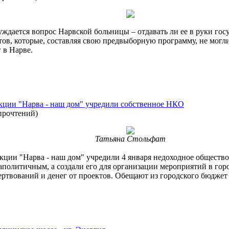
уждается вопрос Нарвской больницы – отдавать ли ее в руки гос
ов, которые, составляя свою предвыборную программу, не могли
 в Нарве.
кции "Нарва - наш дом" учредили собственное НКО
прочтений
)
Татьяна Стольфат
ции "Нарва - наш дом" учредили 4 января недоходное общество 
 аполитичным, а создали его для организации мероприятий в гор
ертвований и денег от проектов. Обещают из городского бюджет 