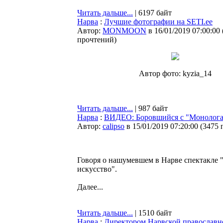
Читать дальше...
| 6197 байт
Нарва
:
Лучшие фотографии на SETI.ee
Автор:
MONMOON
в 16/01/2019 07:00:00
прочтений
)
Автор фото: kyzia_14
Читать дальше...
| 987 байт
Нарва
:
ВИДЕО: Боровшийся с "Монологам
Автор:
calipso
в 15/01/2019 07:20:00
(
3475 
Говоря о нашумевшем в Нарве спектакле "
искусство".
Далее...
Читать дальше...
| 1510 байт
Нарва
:
Директором Нарвской православно