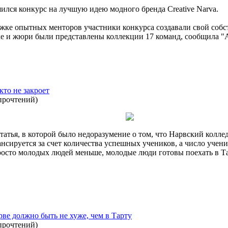
лся конкурс на лучшую идею модного бренда Creative Narva.
ржке опытных менторов участники конкурса создавали свой собс
 и жюри были представлены коллекции 17 команд, сообщила "А
то не закроет
прочтений
)
статья, в которой было недоразумение о том, что Нарвский колл
нсируется за счет количества успешных учеников, а число учен
осто молодых людей меньше, молодые люди готовы поехать в Та
ве должно быть не хуже, чем в Тарту
прочтений
)