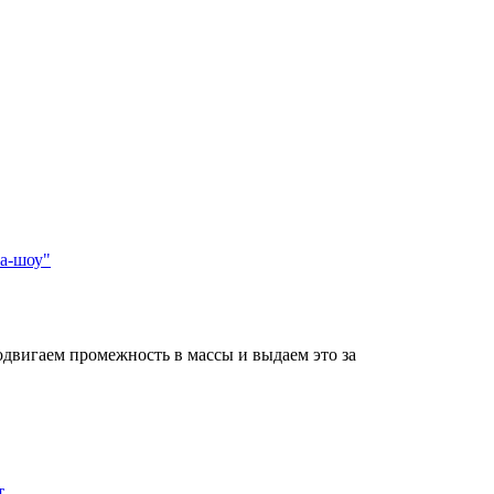
а-шоу"
одвигаем промежность в массы и выдаем это за
т