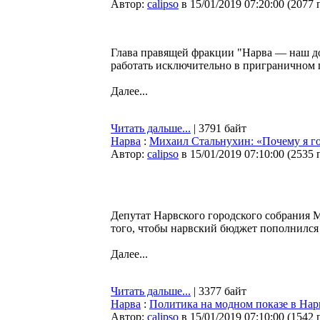
Автор:
calipso
в 15/01/2019 07:20:00
(
2077 
Глава правящей фракции "Нарва — наш до
работать исключительно в приграничном 
Далее...
Читать дальше...
| 3791 байт
Нарва
:
Михаил Стальнухин: «Почему я г
Автор:
calipso
в 15/01/2019 07:10:00
(
2535 
Депутат Нарвского городского собрания 
того, чтобы нарвский бюджет пополнился 1
Далее...
Читать дальше...
| 3377 байт
Нарва
:
Политика на модном показе в Нарв
Автор:
calipso
в 15/01/2019 07:10:00
(
1542 