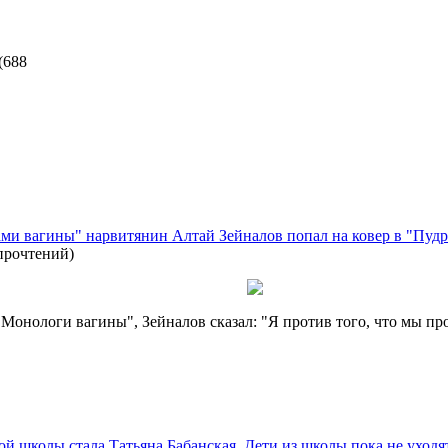
(
688
и вагины" нарвитянин Алтай Зейналов попал на ковер в "Пудр
прочтений
)
Монологи вагины", Зейналов сказал: "Я против того, что мы пр
й школы стала Татьяна Бабанская. Дети из школы пока не уходя