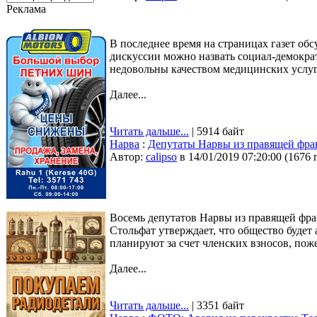
Реклама
В последнее время на страницах газет обс
дискуссии можно назвать социал-демократ
недовольны качеством медицинских услуг
Далее...
Читать дальше...
| 5914 байт
Нарва
:
Депутаты Нарвы из правящей фра
Автор:
calipso
в 14/01/2019 07:20:00
(
1676 
Восемь депутатов Нарвы из правящей фрак
Стольфат утверждает, что общество будет
планируют за счет членских взносов, пож
Далее...
Читать дальше...
| 3351 байт