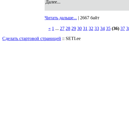
Далее...
Читать дальше...
| 2667 байт
«
1
...
27
28
29
30
31
32
33
34
35
(36)
37
3
Сделать стартовой страницей
:: SETI.ee