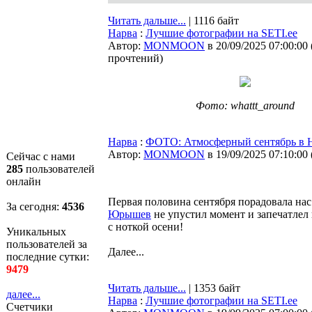
Читать дальше...
| 1116 байт
Нарва
:
Лучшие фотографии на SETI.ee
Автор:
MONMOON
в 20/09/2025 07:00:00
прочтений
)
Фото: whattt_around
Нарва
:
ФОТО: Атмосферный сентябрь в 
Автор:
MONMOON
в 19/09/2025 07:10:00
Сейчас с нами
285
пользователей
онлайн
Первая половина сентября порадовала на
За сегодня:
4536
Юрышев
не упустил момент и запечатлел
с ноткой осени!
Уникальных
пользователей за
Далее...
последние сутки:
9479
Читать дальше...
| 1353 байт
далее...
Нарва
:
Лучшие фотографии на SETI.ee
Счетчики