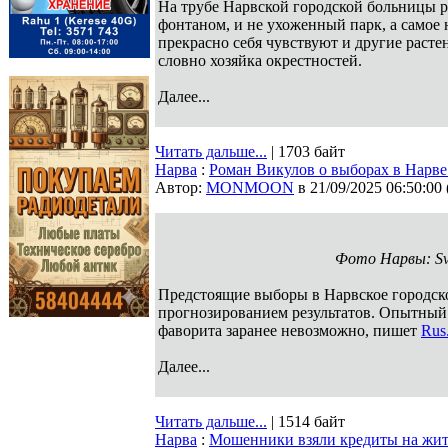
На трубе Нарвской городской больницы ра
фонтаном, и не ухоженный парк, а самое 
прекрасно себя чувствуют и другие расте
словно хозяйка окрестностей.
Далее...
Читать дальше...
| 1703 байт
Нарва
:
Роман Викулов о выборах в Нарве:
Автор:
MONMOON
в 21/09/2025 06:50:00
Фото Нарвы: Sve
Предстоящие выборы в Нарвское городско
прогнозированием результатов. Опытный 
фаворита заранее невозможно, пишет
Rus
Далее...
Читать дальше...
| 1514 байт
Нарва
:
Мошенники взяли кредиты на жит