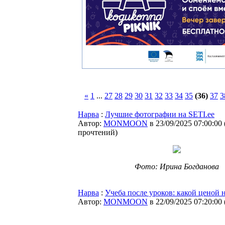
«
1
...
27
28
29
30
31
32
33
34
35
(36)
37
3
Нарва
:
Лучшие фотографии на SETI.ee
Автор:
MONMOON
в 23/09/2025 07:00:00
прочтений
)
Фото: Ирина Богданова
Нарва
:
Учеба после уроков: какой ценой
Автор:
MONMOON
в 22/09/2025 07:20:00