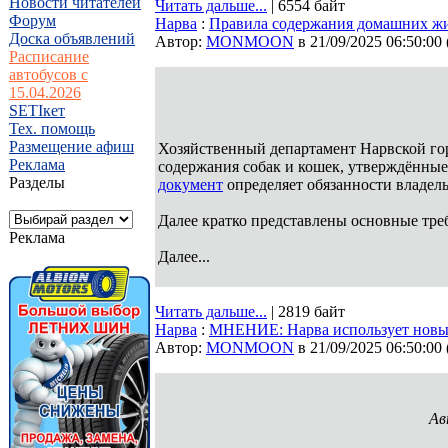
Новости читателей
Читать дальше...
| 6554 байт
Форум
Нарва
:
Правила содержания домашних жи
Доска объявлений
Автор:
MONMOON
в 21/09/2025 06:50:00
Расписание
автобусов с
15.04.2026
SETIкет
Тех. помощь
Размещение афиш
Хозяйственный департамент Нарвской го
Реклама
содержания собак и кошек, утверждённые
Разделы
документ
определяет обязанности владе
Далее кратко представлены основные тре
Реклама
Далее...
Читать дальше...
| 2819 байт
Нарва
:
МНЕНИЕ: Нарва использует новы
Автор:
MONMOON
в 21/09/2025 06:50:00
Ав