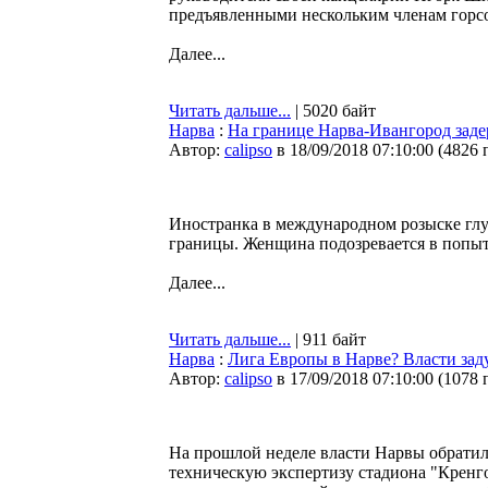
предъявленными нескольким членам горс
Далее...
Читать дальше...
| 5020 байт
Нарва
:
На границе Нарва-Ивангород зад
Автор:
calipso
в 18/09/2018 07:10:00
(
4826 
Иностранка в международном розыске глу
границы. Женщина подозревается в попыт
Далее...
Читать дальше...
| 911 байт
Нарва
:
Лига Европы в Нарве? Власти зад
Автор:
calipso
в 17/09/2018 07:10:00
(
1078 
На прошлой неделе власти Нарвы обратил
техническую экспертизу стадиона "Кренг