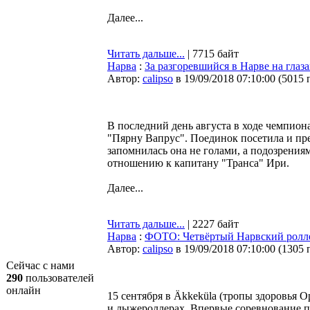
Далее...
Читать дальше...
| 7715 байт
Нарва
:
За разгоревшийся в Нарве на глаз
Автор:
calipso
в 19/09/2018 07:10:00
(
5015 
В последний день августа в ходе чемпион
"Пярну Вапрус". Поединок посетила и пре
запомнилась она не голами, а подозрения
отношению к капитану "Транса" Ири.
Далее...
Читать дальше...
| 2227 байт
Нарва
:
ФОТО: Четвёртый Нарвский роллер
Автор:
calipso
в 19/09/2018 07:10:00
(
1305 
Сейчас с нами
290
пользователей
онлайн
15 сентября в Äkkeküla (тропы здоровья 
и лыжероллерах. Впервые соревнование п