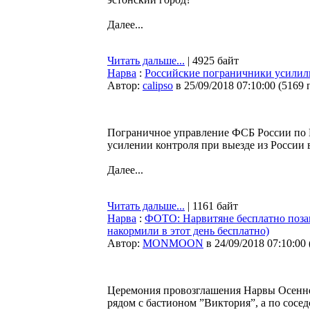
Далее...
Читать дальше...
| 4925 байт
Нарва
:
Российские пограничники усилил
Автор:
calipso
в 25/09/2018 07:10:00
(
5169 
Пограничное управление ФСБ России по 
усилении контроля при выезде из России 
Далее...
Читать дальше...
| 1161 байт
Нарва
:
ФОТО: Нарвитяне бесплатно позав
накормили в этот день бесплатно)
Автор:
MONMOON
в 24/09/2018 07:10:00
Церемония провозглашения Нарвы Осенней
рядом с бастионом ”Виктория”, а по сосед