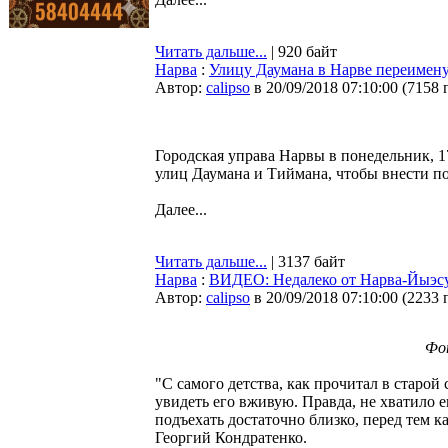
Читать дальше...
| 920 байт
Нарва
:
Улицу Даумана в Нарве переимену
Автор:
calipso
в 20/09/2018 07:10:00
(
7158 
Городская управа Нарвы в понедельник, 1
улиц Даумана и Тиймана, чтобы внести по
Далее...
Читать дальше...
| 3137 байт
Нарва
:
ВИДЕО: Недалеко от Нарва-Йыэсуу
Автор:
calipso
в 20/09/2018 07:10:00
(
2233 
Фо
"С самого детства, как прочитал в старой
увидеть его вживую. Правда, не хватило е
подъехать достаточно близко, перед тем ка
Георгий Кондратенко.