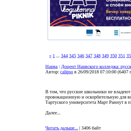
«
1
...
344
345
346
347
348
349
350
351
35
Нарва
:
Доцент Нарвского колледжа: русск
Автор:
calipso
в 26/09/2018 07:10:00
(
6407 
В том, что русские школьники не владеют
провокационную и оскорбительную для вс
Тартуского университета Март Раннут в п
Далее...
Читать дальше...
| 3406 байт