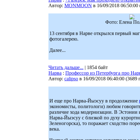
Автор:
MONMOON
в 16/09/2018 06:50:00
Фото: Елена По
13 сентября в Нарве открылся первый маг
фотогалерею.
Далее...
Читать дальше...
| 1854 байт
Нарва
:
Профессор из Петербурга про На
Автор:
calipso
в 16/09/2018 06:40:00
(
3689 
И еще про Нарва-Йыэсуу в продолжение
экономисты, политологи) любим говорить 
различие хода модернизации. В Эстонии и
Нарва-Йыэсуу с близкой по духу курортн
Зеленогорска), то поражает сходство по
века.