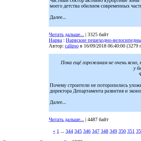
Частный сектор активно курортные зоны 
моего детства обилием современных част
Далее...
Читать дальше...
| 3325 байт
Нарва
:
Нарвские пешеходно-велосипедны
Автор:
calipso
в 16/09/2018 06:40:00
(
3279 
Пока ещё горожанам не очень ясно,
у б
Почему строители не поторопились уложи
директора Департамента развития и экон
Далее...
Читать дальше...
| 4487 байт
«
1
...
344
345
346
347
348
349
350
351
35