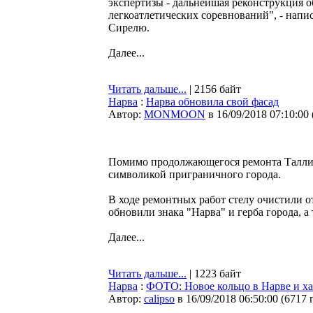
экспертизы - дальнейшая реконструкция о
легкоатлетических соревнований", - нап
Сирелю.
Далее...
Читать дальше...
| 2156 байт
Нарва
:
Нарва обновила свой фасад
Автор:
MONMOON
в 16/09/2018 07:10:00
Помимо продолжающегося ремонта Таллинн
символикой приграничного города.
В ходе ремонтных работ стелу очистили о
обновили знака "Нарва" и герба города, 
Далее...
Читать дальше...
| 1223 байт
Нарва
:
ФОТО: Новое кольцо в Нарве и ха
Автор:
calipso
в 16/09/2018 06:50:00
(
6717 