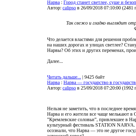
Нарва
:
Город станет светлее, суше и безо
Автор:
calipso
в 26/09/2018 07:10:00
(
2481 
Так свежо и гладко выглядит от
Что делается властями для решения пробл
на наших дорогах и улицах светлее? Ста
Нарвы? Об этих и других переменах, про
Далее...
Читать дальше...
| 9425 байт
Нарва
:
Нарва — государство в государст
Автор:
calipso
в 25/09/2018 07:20:00
(
1992 
Нельзя не заметить, что в последнее врем
Нарва и его жители все чаще мелькают в 
”Кремлевские соловьи”, привлекшее в Нар
культурный фестиваль STATION NARVA. С
осознали, что Нарва — это не другое госу
эстонский город?