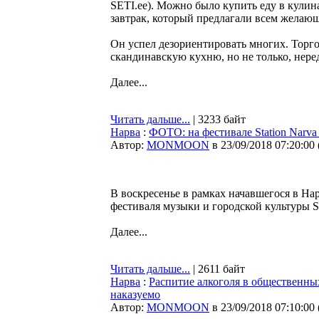
SETI.ee). Можно было купить еду в кулин
завтрак, который предлагали всем желающи
Он успел дезориентировать многих. Торго
скандинавскую кухню, но не только, неред
Далее...
Читать дальше...
| 3233 байт
Нарва
:
ФОТО: на фестивале Station Narv
Автор:
MONMOON
в 23/09/2018 07:20:00
В воскресенье в рамках начавшегося в На
фестиваля музыки и городской культуры S
Далее...
Читать дальше...
| 2611 байт
Нарва
:
Распитие алкоголя в общественных
наказуемо
Автор:
MONMOON
в 23/09/2018 07:10:00