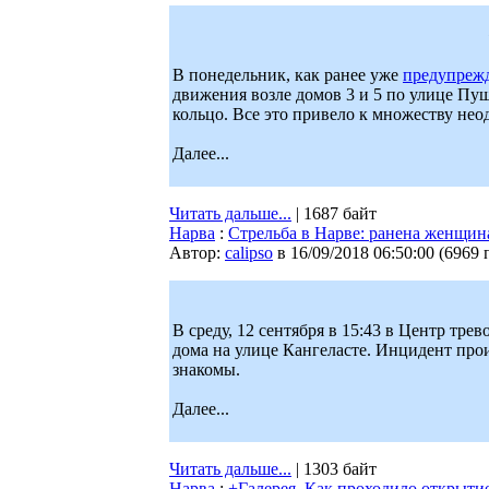
В понедельник, как ранее уже
предупрежд
движения возле домов 3 и 5 по улице Пу
кольцо. Все это привело к множеству не
Далее...
Читать дальше...
| 1687 байт
Нарва
:
Стрельба в Нарве: ранена женщин
Автор:
calipso
в 16/09/2018 06:50:00
(
6969 
В среду, 12 сентября в 15:43 в Центр тре
дома на улице Кангеласте. Инцидент пр
знакомы.
Далее...
Читать дальше...
| 1303 байт
Нарва
:
+Галерея. Как проходило открыти