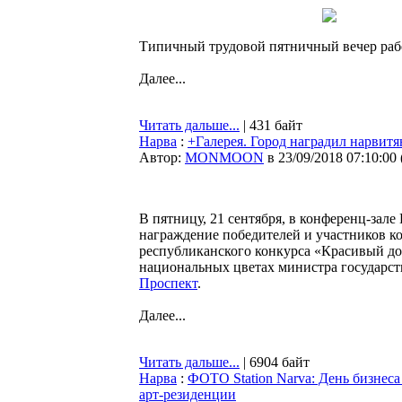
Типичный трудовой пятничный вечер раб
Далее...
Читать дальше...
| 431 байт
Нарва
:
+Галерея. Город наградил нарвитя
Автор:
MONMOON
в 23/09/2018 07:10:00
В пятницу, 21 сентября, в конференц-зал
награждение победителей и участников к
республиканского конкурса «Красивый до
национальных цветах министра государст
Проспект
.
Далее...
Читать дальше...
| 6904 байт
Нарва
:
ФОТО Station Narva: День бизнес
арт-резиденции