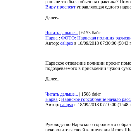
раньше это была обычная практика? Помоги
Виру проспект
управляющая одного нарвс
Далее...
Читать дальше...
| 6153 байт
Нарва
:
ФОТО: Нарвская полиция разыски
Автор:
calipso
в 18/09/2018 07:30:00
(
5043 
Нарвское отделение полиции просит пом
подозреваемого в присвоении чужой сумк
Далее...
Читать дальше...
| 1508 байт
Нарва
:
Нарвское горсобрание начало рас
Автор:
calipso
в 18/09/2018 07:10:00
(
1548 
Руководство Нарвского городского собра
руководителя своей канцелярии Игоря Ши