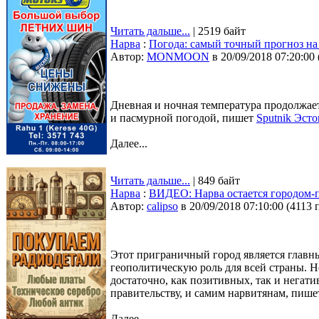
Читать дальше...
| 2519 байт
Нарва
:
Погода: самый точный прогноз на 
Автор:
MONMOON
в 20/09/2018 07:20:00
Дневная и ночная температура продолжает
и пасмурной погодой, пишет
Sputnik Эст
Далее...
Читать дальше...
| 849 байт
Нарва
:
ВИДЕО: Нарва остается городом-
Автор:
calipso
в 20/09/2018 07:10:00
(
4113 
Этот приграничный город является главн
геополитическую роль для всей страны. Н
достаточно, как позитивных, так и негат
правительству, и самим нарвитянам, пиш
Далее...