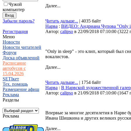
Чужой
Далее...
компьютер
Забыли пароль?
Читать дальше...
| 4035 байт
Нарва
:
ВИДЕО: Андриана Чупова "Only in
Регистрация
Автор:
calipso
в 22/09/2018 07:10:00
(
3222 
Меню
Новости
Новости читателей
"Only in sleep" - это клип, который был с
Форум
вокалистов.
Доска объявлений
Расписание
Далее...
автобусов с
15.04.2026
SETIкет
Читать дальше...
| 1754 байт
Тех. помощь
Нарва
:
В Нарвской художественной галер
Размещение афиш
Автор:
calipso
в 21/09/2018 07:10:00
(
1647 
Реклама
Разделы
Впервые за многие десятилетия в Нарве б
Реклама
Ивана Шишкина и других великих русских
Далее...