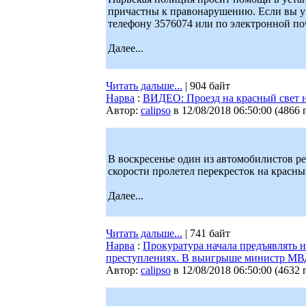
причастны к правонарушению. Если вы уз
телефону 3576074 или по электронной почте
Далее...
Читать дальше...
| 904 байт
Нарва
:
ВИДЕО: Проезд на красный свет на
Автор:
calipso
в 12/08/2018 06:50:00
(
4866 
В воскресенье один из автомобилистов р
скорости пролетел перекресток на красны
Далее...
Читать дальше...
| 741 байт
Нарва
:
Прокуратура начала предъявлять 
преступлениях. В выигрыше министр МВ
Автор:
calipso
в 12/08/2018 06:50:00
(
4632 