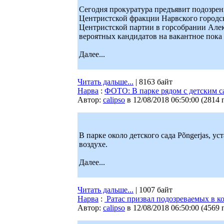
Сегодня прокуратура предъявит подозрен
Центристской фракции Нарвского городс
Центристской партии в горсобрании Але
вероятных кандидатов на вакантное пока 
Далее...
Читать дальше...
| 8163 байт
Нарва
:
ФОТО: В парке рядом с детским с
Автор:
calipso
в 12/08/2018 06:50:00
(
2814 
В парке около детского сада Põngerjas, 
воздухе.
Далее...
Читать дальше...
| 1007 байт
Нарва
:
Ратас призвал подозреваемых в к
Автор:
calipso
в 12/08/2018 06:50:00
(
4569 