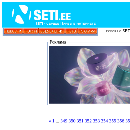
Реклама
«
1
...
349
350
351
352
353
354
355
356
35