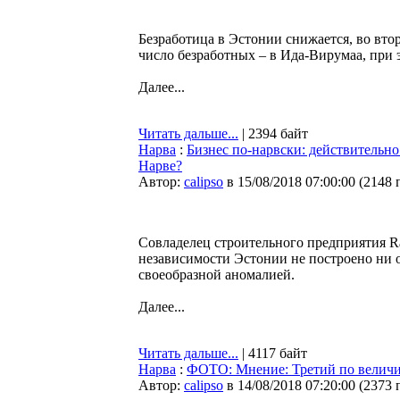
Безработица в Эстонии снижается, во втор
число безработных – в Ида-Вирумаа, при 
Далее...
Читать дальше...
| 2394 байт
Нарва
:
Бизнес по-нарвски: действительно
Нарве?
Автор:
calipso
в 15/08/2018 07:00:00
(
2148 
Совладелец строительного предприятия Ra
независимости Эстонии не построено ни о
своеобразной аномалией.
Далее...
Читать дальше...
| 4117 байт
Нарва
:
ФОТО: Мнение: Третий по величин
Автор:
calipso
в 14/08/2018 07:20:00
(
2373 