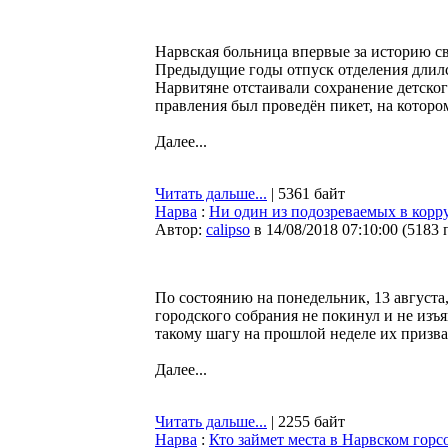
Нарвская больница впервые за историю св
Предыдущие годы отпуск отделения длилс
Нарвитяне отстаивали сохранение детског
правления был проведён пикет, на котор
Далее...
Читать дальше...
| 5361 байт
Нарва
:
Ни один из подозреваемых в корр
Автор:
calipso
в 14/08/2018 07:10:00
(
5183 
По состоянию на понедельник, 13 августа
городского собрания не покинул и не изъ
такому шагу на прошлой неделе их призва
Далее...
Читать дальше...
| 2255 байт
Нарва
:
Кто займет места в Нарвском гор