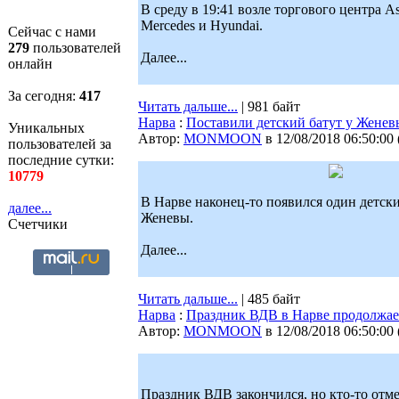
В среду в 19:41 возле торгового центра 
Mercedes и Hyundai.
Сейчас с нами
279
пользователей
Далее...
онлайн
За сегодня:
417
Читать дальше...
| 981 байт
Нарва
:
Поставили детский батут у Женев
Уникальных
Автор:
MONMOON
в 12/08/2018 06:50:00
пользователей за
последние сутки:
10779
В Нарве наконец-то появился один детски
далее...
Женевы.
Счетчики
Далее...
Читать дальше...
| 485 байт
Нарва
:
Праздник ВДВ в Нарве продолжае
Автор:
MONMOON
в 12/08/2018 06:50:00
Праздник ВДВ закончился, но кто-то отме