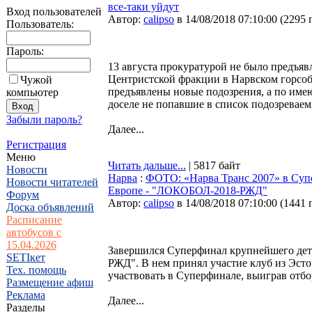
все-таки уйдут
Вход пользователей
Автор:
calipso
в 14/08/2018 07:10:00
(
2295 
Пользователь:
Пароль:
13 августа прокуратурой не было предъя
Центристской фракции в Нарвском горсобр
Чужой
предъявлены новые подозрения, а по им
компьютер
доселе не попавшие в список подозреваем
Забыли пароль?
Далее...
Регистрация
Меню
Читать дальше...
| 5817 байт
Новости
Нарва
:
ФОТО: «Нарва Транс 2007» в Супе
Новости читателей
Европе - "ЛОКОБОЛ-2018-РЖД"
Форум
Автор:
calipso
в 14/08/2018 07:10:00
(
1441 
Доска объявлений
Расписание
автобусов с
15.04.2026
Завершился Суперфинал крупнейшего дет
SETIкет
РЖД". В нем принял участие клуб из Эсто
Тех. помощь
участвовать в Суперфинале, выиграв отбо
Размещение афиш
Реклама
Далее...
Разделы