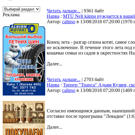
Читать дальше...
| 9361 байт
Реклама
Нарва
:
MTÜ Neli käppa нуждается в ваше
Автор:
calipso
в 13/08/2018 07:20:00
(
1970 
Конец лета - разгар сезона котят, самое
не исключение. В течение этого лета под 
кошачьи семьи из садов в окрестностях Н
Далее...
Читать дальше...
| 2703 байт
Нарва
:
Тренер "Транса" Адьям Кузяев, ск
Автор:
calipso
в 13/08/2018 07:20:00
(
1469 
Согласно имеющимся данным, нынешний т
отставке после проигрыша "Левадии" (1:6) 
Далее...