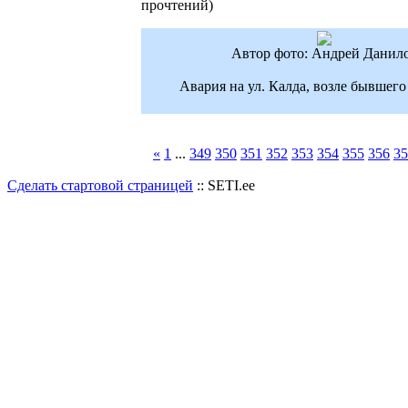
прочтений
)
Автор фото: Андрей Данил
Авария на ул. Калда, возле бывшег
«
1
...
349
350
351
352
353
354
355
356
35
Сделать стартовой страницей
:: SETI.ee