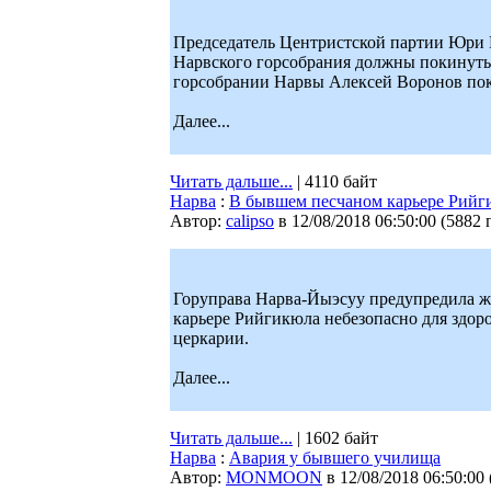
Председатель Центристской партии Юри Р
Нарвского горсобрания должны покинуть
горсобрании Нарвы Алексей Воронов пок
Далее...
Читать дальше...
| 4110 байт
Нарва
:
В бывшем песчаном карьере Рийги
Автор:
calipso
в 12/08/2018 06:50:00
(
5882 
Горуправа Нарва-Йыэсуу предупредила жи
карьере Рийгикюла небезопасно для здор
церкарии.
Далее...
Читать дальше...
| 1602 байт
Нарва
:
Авария у бывшего училища
Автор:
MONMOON
в 12/08/2018 06:50:00