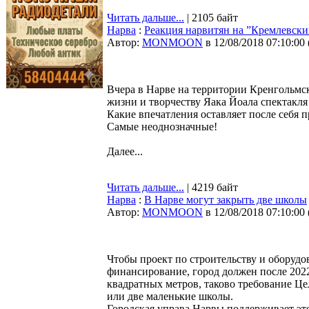
Читать дальше...
| 2105 байт
Нарва
:
Реакция нарвитян на ”Кремлевских
Автор:
MONMOON
в 12/08/2018 07:10:00
Вчера в Нарве на территории Кренгольмс
жизни и творчеству Яака Йоала спектакля 
Какие впечатления оставляет после себя 
Самые неоднозначные!
Далее...
Читать дальше...
| 4219 байт
Нарва
:
В Нарве могут закрыть две школы
Автор:
MONMOON
в 12/08/2018 07:10:00
Чтобы проект по строительству и оборуд
финансирование, город должен после 202
квадратных метров, таково требование Це
или две маленькие школы.
Городская управа Нарвы поддерживает эт