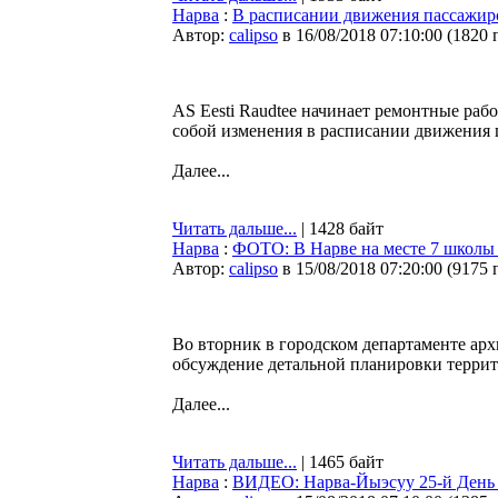
Нарва
:
В расписании движения пассажир
Автор:
calipso
в 16/08/2018 07:10:00
(
1820 
AS Eesti Raudtee начинает ремонтные рабо
собой изменения в расписании движения 
Далее...
Читать дальше...
| 1428 байт
Нарва
:
ФОТО: В Нарве на месте 7 школы
Автор:
calipso
в 15/08/2018 07:20:00
(
9175 
Во вторник в городском департаменте ар
обсуждение детальной планировки терр
Далее...
Читать дальше...
| 1465 байт
Нарва
:
ВИДЕО: Нарва-Йыэсуу 25-й День 