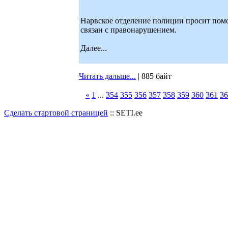
Нарвское отделение полиции просит пом
связан с правонарушением.
Далее...
Читать дальше...
| 885 байт
«
1
...
354
355
356
357
358
359
360
361
36
Сделать стартовой страницей
:: SETI.ee