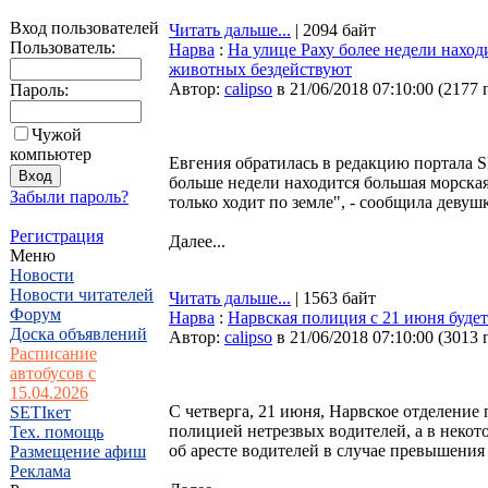
Вход пользователей
Читать дальше...
| 2094 байт
Пользователь:
Нарва
:
На улице Раху более недели нахо
животных бездействуют
Автор:
calipso
в 21/06/2018 07:10:00
(
2177 
Пароль:
Чужой
компьютер
Евгения обратилась в редакцию портала S
больше недели находится большая морская
Забыли пароль?
только ходит по земле", - сообщила девушк
Регистрация
Далее...
Меню
Новости
Новости читателей
Читать дальше...
| 1563 байт
Форум
Нарва
:
Нарвская полиция с 21 июня будет
Доска объявлений
Автор:
calipso
в 21/06/2018 07:10:00
(
3013 
Расписание
автобусов с
15.04.2026
С четверга, 21 июня, Нарвское отделение 
SETIкет
полицией нетрезвых водителей, а в некот
Тех. помощь
об аресте водителей в случае превышения 
Размещение афиш
Реклама