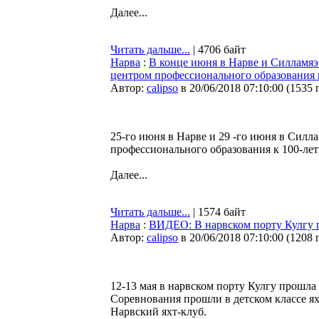
Далее...
Читать дальше...
| 4706 байт
Нарва
:
В конце июня в Нарве и Силламя
центром профессионального образования
Автор:
calipso
в 20/06/2018 07:10:00
(
1535 
25-го июня в Нарве и 29 -го июня в Сил
профессионального образования к 100-ле
Далее...
Читать дальше...
| 1574 байт
Нарва
:
ВИДЕО: В нарвском порту Кулгу п
Автор:
calipso
в 20/06/2018 07:10:00
(
1208 
12-13 мая в нарвском порту Кулгу прошла 
Соревнования прошли в детском классе я
Нарвский яхт-клуб.