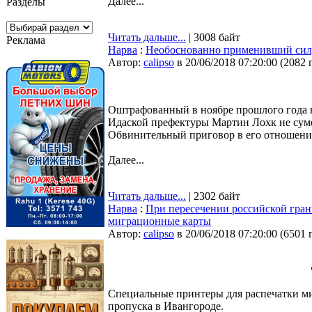
Далее...
Разделы
Читать дальше...
| 3008 байт
Реклама
Нарва
:
Необоснованно применивший сил
Автор:
calipso
в 20/06/2018 07:20:00
(
2082 
Оштрафованный в ноябре прошлого года н
Идаской префектуры Мартин Лохк не сумел
Обвинительный приговор в его отношении
Далее...
Читать дальше...
| 2302 байт
Нарва
:
При пересечении российской гран
миграционные карты
Автор:
calipso
в 20/06/2018 07:20:00
(
6501 
Специальные принтеры для распечатки м
пропуска в Ивангороде.