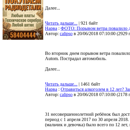
Далее...
Читать дальше...
| 921 байт
Нарва
:
ФОТО: Порывом ветра повалило д
Автор:
calipso
в 20/06/2018 07:10:00
(
2929 
Во вторник днем порывом ветра повалило
Autom. Пострадал автомобиль.
Далее...
Читать дальше...
| 1461 байт
Нарва
:
Отравиться алкоголем в 12 лет? З
Автор:
calipso
в 20/06/2018 07:10:00
(
2178 
31 несовершеннолетний ребёнок был дост
период с 1 апреля 2017 по 30 апреля 2018
(мальчик и девочка) было всего по 12 лет