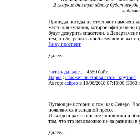
В жаркие дни тут яблоку будет некуда
любимое
Причуды погоды не отменяют намеченных 
место для купания, которое официально пр
будут дежурить спасатели, а Департамент 
тем, чтобы решить проблему ливневых во
Виру проспект
Далее...
Читать дальше...
| 4550 байт
Нарва
:
Сможет ли Нарва стать "крутой"
Автор:
calipso
в 19/06/2018 07:10:00
(
3063 
Пугающие истории о том, как Северо–Вос
появляются в западной прессе.
И каждый раз эстонские чиновники и обще
том, что это невозможно из–за разницы в
Далее...