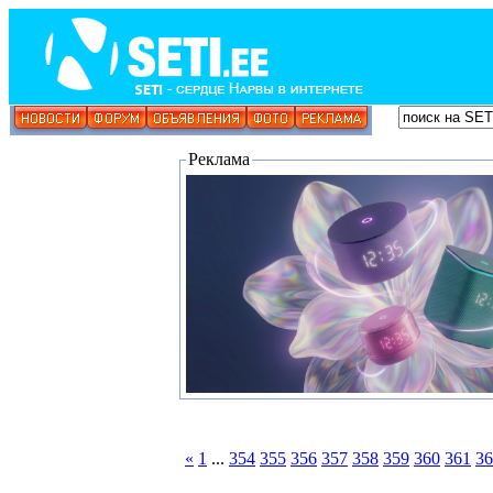
Реклама
«
1
...
354
355
356
357
358
359
360
361
36