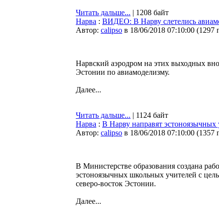
Читать дальше...
| 1208 байт
Нарва
:
ВИДЕО: В Нарву слетелись авиам
Автор:
calipso
в 18/06/2018 07:10:00
(
1297 
Нарвский аэродром на этих выходных вн
Эстонии по авиамоделизму.
Далее...
Читать дальше...
| 1124 байт
Нарва
:
В Нарву направят эстоноязычных 
Автор:
calipso
в 18/06/2018 07:10:00
(
1357 
В Министерстве образования создана раб
эстоноязычных школьных учителей с целью
северо-восток Эстонии.
Далее...