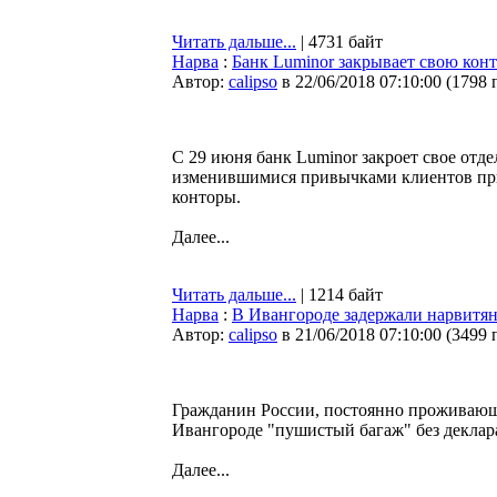
Читать дальше...
| 4731 байт
Нарва
:
Банк Luminor закрывает свою конт
Автор:
calipso
в 22/06/2018 07:10:00
(
1798 
С 29 июня банк Luminor закроет свое отд
изменившимися привычками клиентов при
конторы.
Далее...
Читать дальше...
| 1214 байт
Нарва
:
В Ивангороде задержали нарвитя
Автор:
calipso
в 21/06/2018 07:10:00
(
3499 
Гражданин России, постоянно проживающи
Ивангороде "пушистый багаж" без деклар
Далее...