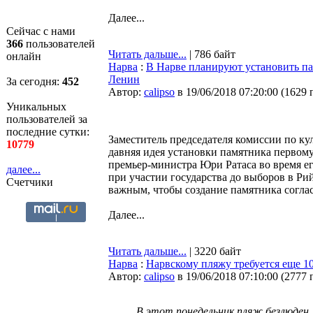
Далее...
Сейчас с нами
366
пользователей
Читать дальше...
| 786 байт
онлайн
Нарва
:
В Нарве планируют установить пам
Ленин
За сегодня:
452
Автор:
calipso
в 19/06/2018 07:20:00
(
1629 
Уникальных
пользователей за
последние сутки:
Заместитель председателя комиссии по ку
10779
давняя идея установки памятника первом
премьер-министра Юри Ратаса во время его
далее...
при участии государства до выборов в Р
Счетчики
важным, чтобы создание памятника согла
Далее...
Читать дальше...
| 3220 байт
Нарва
:
Нарвскому пляжу требуется еще 10
Автор:
calipso
в 19/06/2018 07:10:00
(
2777 
В этот понедельник пляж безлюден,