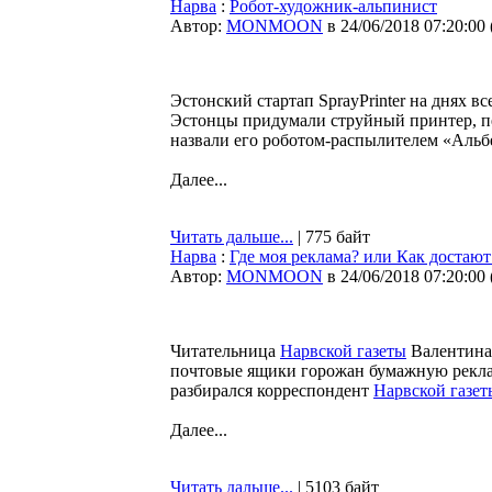
Нарва
:
Робот-художник-альпинист
Автор:
MONMOON
в 24/06/2018 07:20:00
Эстонский стартап SprayPrinter на днях вс
Эстонцы придумали струйный принтер, п
назвали его роботом-распылителем «Альб
Далее...
Читать дальше...
| 775 байт
Нарва
:
Где моя реклама? или Как достаю
Автор:
MONMOON
в 24/06/2018 07:20:00
Читательница
Нарвской газеты
Валентина 
почтовые ящики горожан бумажную реклам
разбирался корреспондент
Нарвской газет
Далее...
Читать дальше...
| 5103 байт