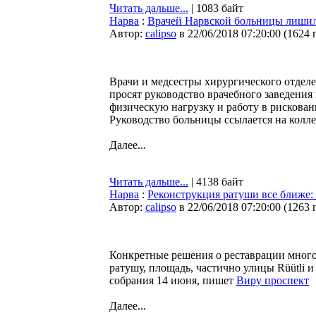
Читать дальше...
| 1083 байт
Нарва
:
Врачей Нарвской больницы лишил
Автор:
calipso
в 22/06/2018 07:20:00
(
1624 
Врачи и медсестры хирургического отдел
просят руководство врачебного заведения
физическую нагрузку и работу в рискова
Руководство больницы ссылается на колле
Далее...
Читать дальше...
| 4138 байт
Нарва
:
Реконструкция ратуши все ближе:
Автор:
calipso
в 22/06/2018 07:20:00
(
1263 
Конкретные решения о реставрации мног
ратушу, площадь, частично улицы Rüütli и
собрания 14 июня, пишет
Виру проспект
Далее...