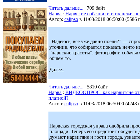
Читать дальше...
| 709 байт
Нарва
:
Нарвские собачники и их нежелан
Автор:
calipso
в 11/03/2018 06:50:00
(
5586 
”Надеюсь, все уже давно поели?” — спро
уточнив, что собирается показать нечто 
”нарвские красоты”, фотографии собачьих
общем-то.
Далее...
Читать дальше...
| 5810 байт
Нарва
:
ВИДЕООПРОС: как нарвитяне относ
платной?
Автор:
calipso
в 11/03/2018 06:50:00
(
4248 
Нарвская городская управа одобрила про
площади. Теперь его предстоит обсудить
думают нарвитяне и гости города, узнает