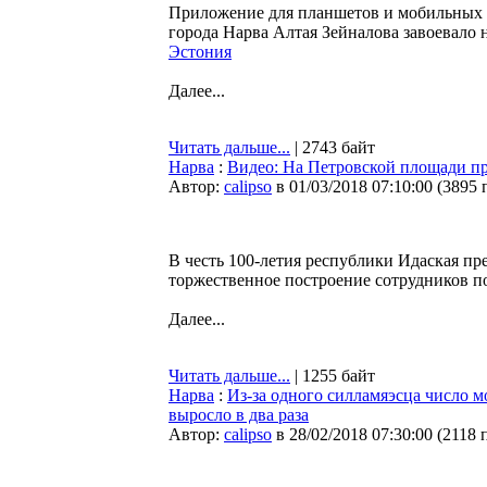
Приложение для планшетов и мобильных т
города Нарва Алтая Зейналова завоевало 
Эстония
Далее...
Читать дальше...
| 2743 байт
Нарва
:
Видео: На Петровской площади п
Автор:
calipso
в 01/03/2018 07:10:00
(
3895 
В честь 100-летия республики Идаская п
торжественное построение сотрудников п
Далее...
Читать дальше...
| 1255 байт
Нарва
:
Из-за одного силламяэсца число 
выросло в два раза
Автор:
calipso
в 28/02/2018 07:30:00
(
2118 