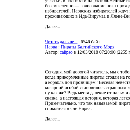
участки, в частности на расположенные н
бессмысленно — голосование пока проход
избирателей. Нарвских избирателей ждут 
проживающих в Ида-Вирумаа и Ляэне-Виру
Далее...
Читать дальше...
| 6546 байт
Нарва
:
Пираты Балтийского Моря
Автор:
calipso
в 12/03/2018 07:20:00
(
2255 
Сегодня, мой дорогой читатель, мы с тоб
когда прикормленные пираты стояли на г
а корабль под прозвищем "Веселая невеста
коварной особой становилось страшным ко
ну как же? Ведь места далекие от пальм и
сказка, а настоящая история, которая легк
Примечательно, что так называемой пиратс
спокойная ныне Нарва.
Далее...