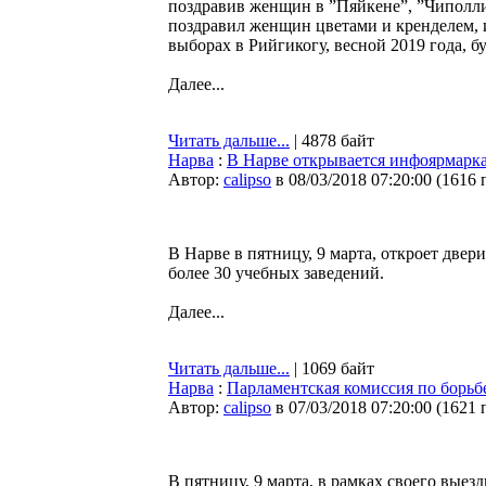
поздравив женщин в ”Пяйкене”, ”Чиполли
поздравил женщин цветами и кренделем, 
выборах в Рийгикогу, весной 2019 года, 
Далее...
Читать дальше...
| 4878 байт
Нарва
:
В Нарве открывается инфоярмарк
Автор:
calipso
в 08/03/2018 07:20:00
(
1616 
В Нарве в пятницу, 9 марта, откроет две
более 30 учебных заведений.
Далее...
Читать дальше...
| 1069 байт
Нарва
:
Парламентская комиссия по борьб
Автор:
calipso
в 07/03/2018 07:20:00
(
1621 
В пятницу, 9 марта, в рамках своего выез