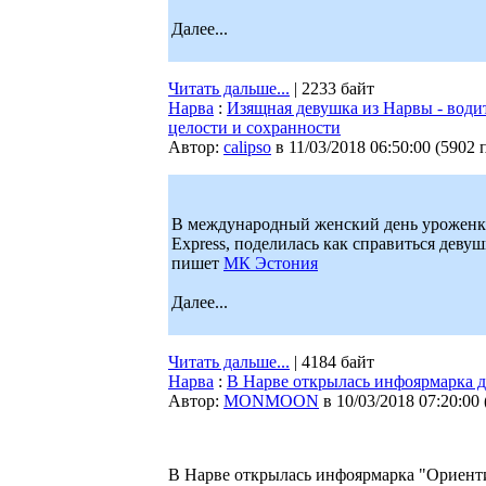
Далее...
Читать дальше...
| 2233 байт
Нарва
:
Изящная девушка из Нарвы - водите
целости и сохранности
Автор:
calipso
в 11/03/2018 06:50:00
(
5902 
В международный женский день уроженка
Express, поделилась как справиться деву
пишет
МК Эстония
Далее...
Читать дальше...
| 4184 байт
Нарва
:
В Нарве открылась инфоярмарка д
Автор:
MONMOON
в 10/03/2018 07:20:00
В Нарве открылась инфоярмарка "Ориенти