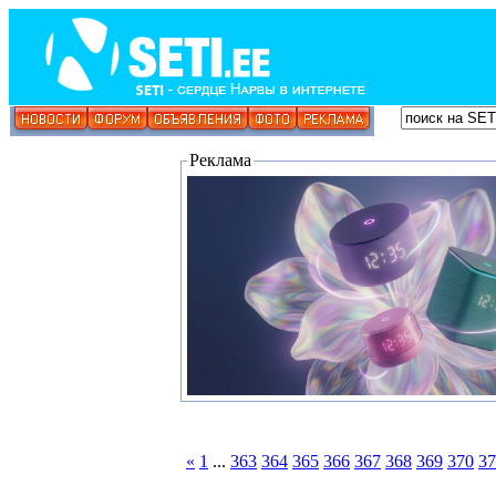
Реклама
«
1
...
363
364
365
366
367
368
369
370
37