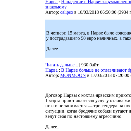
Нарва
:
Нападение в Нарве: злоумышленн
знакомому
Автор:
calipso
в 18/03/2018 06:50:00
(
3934 
В четверг, 15 марта, в Нарве было сове
у пострадавшего 50 евро наличных, а так
Далее...
Читать дальше...
| 930 байт
Нарва
:
В Нарве больше не отлавливают б
Автор:
MONMOON
в 17/03/2018 07:20:00
Договор Нарвы с кохтла-ярвеским приютом
1 марта приют оказывал услугу отлова жи
никто не занимается — три тендера на по
ситуации, когда бродячие собаки пугают 
ведут себя по-настоящему агрессивно.
Далее...