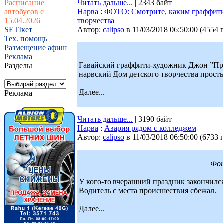
Расписание
Читать дальше...
| 2343 байт
автобусов с
Нарва
:
ФОТО: Смотрите, каким граффити 
15.04.2026
творчества
SETIкет
Автор:
calipso
в 11/03/2018 06:50:00
(
4554 
Тех. помощь
Размещение афиш
Реклама
Гавайский граффити-художник Джон ”Пр
Разделы
нарвский Дом детского творчества прост
Далее...
Реклама
Читать дальше...
| 3190 байт
Нарва
:
Авария рядом с колледжем
Автор:
calipso
в 11/03/2018 06:50:00
(
6733 
Фот
У кого-то вчерашний праздник закончился
Водитель с места происшествия сбежал.
Далее...