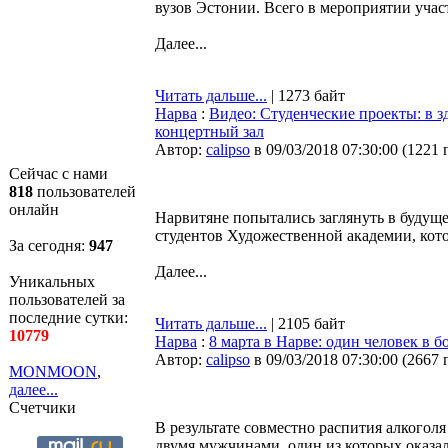
вузов Эстонии. Всего в мероприятии учас
Далее...
Читать дальше...
| 1273 байт
Нарва
:
Видео: Студенческие проекты: в 
концертный зал
Автор:
calipso
в 09/03/2018 07:30:00
(
1221 
Сейчас с нами
818
пользователей
онлайн
Нарвитяне попытались заглянуть в будуще
студентов Художественной академии, кото
За сегодня:
947
Далее...
Уникальных
пользователей за
последние сутки:
Читать дальше...
| 2105 байт
10779
Нарва
:
8 марта в Нарве: один человек в б
Автор:
calipso
в 09/03/2018 07:30:00
(
2667 
MONMOON
,
далее...
Счетчики
В результате совместно распития алкогол
двумя мужчинами, один из которых оказал