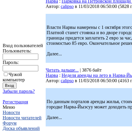
Нарва
:
Парковка на Петровской площади в 
Автор:
calipso
в 11/03/2018 06:50:00
(
5828 
Власти Нарвы намерены с 1 октября этого
Платной станет стоянка и во дворе горо
границы придется заплатить 2 евро за час
стоимостью 85 евро. Окончательное реше
Вход пользователей
Пользователь:
Далее...
Пароль:
Читать дальше...
| 3876 байт
Чужой
Нарва
:
Неделя аренды на лето в Нарва-Йы
компьютер
Автор:
calipso
в 11/03/2018 06:50:00
(
4163 
Забыли пароль?
По данным порталов аренды жилья, стоим
Регистрация
городке Нарва-Йыэсуу может доходить пр
Меню
Новости
Далее...
Новости читателей
Форум
Доска объявлений