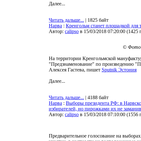
Далее...
Читать дальше...
| 1825 байт
Нарва
:
Кренгольм станет площадкой для 
Автор:
calipso
в 15/03/2018 07:20:00
(
1425 
© Фото:
На территории Кренгольмской мануфактур
"Предзнаменование" по произведению "По
Алексея Гастева, пишет
Sputnik Эстония
Далее...
Читать дальше...
| 4188 байт
Нарва
:
Выборы президента РФ: в Нарвск
избирателей, но пирожками их не замани
Автор:
calipso
в 15/03/2018 07:10:00
(
1556 
Предварительное голосование на выборах 