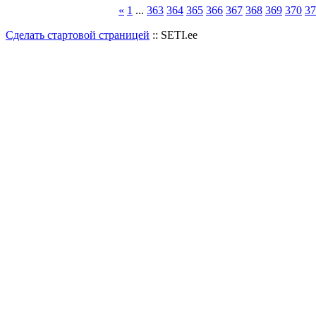
«
1
...
363
364
365
366
367
368
369
370
37
Сделать стартовой страницей
:: SETI.ee