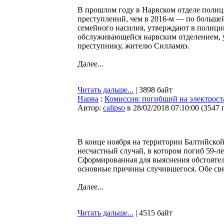
В прошлом году в Нарвском отделе полиц
преступлений, чем в 2016-м — по большей 
семейного насилия, утверждают в полиции
обслуживающейся нарвским отделением, ув
преступнику, жителю Силламяэ.
Далее...
Читать дальше...
| 3898 байт
Нарва
:
Комиссия: погибший на электрос
Автор:
calipso
в 28/02/2018 07:10:00
(
3547 
В конце ноября на территории Балтийской
несчастный случай, в котором погиб 59-
Сформированная для выяснения обстоятел
основные причины случившегося. Обе свя
Далее...
Читать дальше...
| 4515 байт