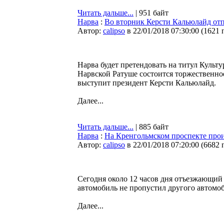
Читать дальше...
| 951 байт
Нарва
:
Во вторник Керсти Кальюлайд отп
Автор:
calipso
в 22/01/2018 07:30:00
(
1621 
Нарва будет претендовать на титул Культ
Нарвской Ратуше состоится торжественно
выступит президент Керсти Кальюлайд.
Далее...
Читать дальше...
| 885 байт
Нарва
:
На Кренгольмском проспекте про
Автор:
calipso
в 22/01/2018 07:20:00
(
6682 
Сегодня около 12 часов дня отъезжающий 
автомобиль не пропустил другого автомоб
Далее...