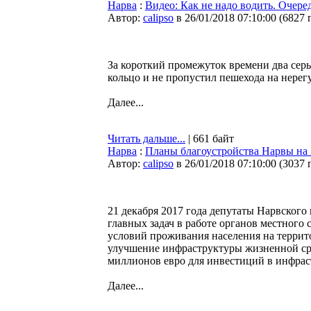
Нарва
:
Видео: Как не надо водить. Очеред
Автор:
calipso
в 26/01/2018 07:10:00
(
6827 
За короткий промежуток времени два сер
кольцо и не пропустил пешехода на нерег
Далее...
Читать дальше...
| 661 байт
Нарва
:
Планы благоустройства Нарвы на 
Автор:
calipso
в 26/01/2018 07:10:00
(
3037 
21 декабря 2017 года депутаты Нарвского
главных задач в работе органов местного
условий проживания населения на террит
улучшение инфраструктуры жизненной сре
миллионов евро для инвестиций в инфрас
Далее...