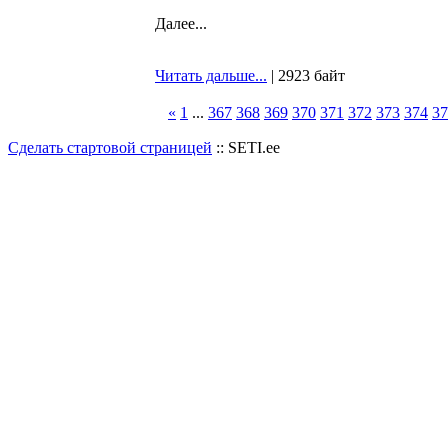
Далее...
Читать дальше...
| 2923 байт
«
1
...
367
368
369
370
371
372
373
374
37
Сделать стартовой страницей
:: SETI.ee