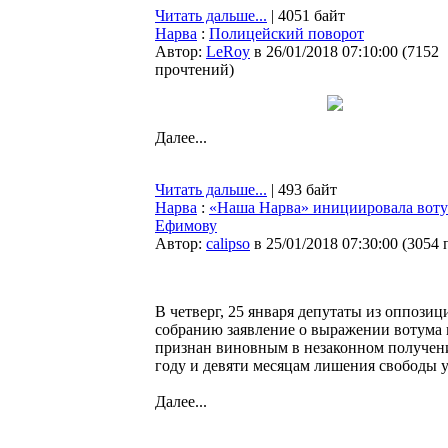
Читать дальше...
| 4051 байт
Нарва
:
Полицейский поворот
Автор:
LeRoy
в 26/01/2018 07:10:00
(
7152
прочтений
)
Далее...
Читать дальше...
| 493 байт
Нарва
:
«Наша Нарва» инициировала воту
Ефимову
Автор:
calipso
в 25/01/2018 07:30:00
(
3054 
В четверг, 25 января депутаты из оппоз
собранию заявление о выражении вотума 
признан виновным в незаконном по­лу­че­
году и девяти ме­ся­цам ли­­шения свободы 
Далее...