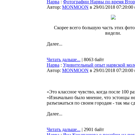
Нарва
:
Фотографии Нарвы по время Вто
Автор:
MONMOON
в 29/01/2018 07:20:00
Скорее всего большую часть этих фот
видели.
Далее...
Читать дальше...
| 8063 байт
Нарва
:
Удивительный опыт нарвской мол
Автор:
MONMOON
в 29/01/2018 07:20:00
«Это классное чувство, когда после 100 р
«Изначально было мнение, что эстонцы не 
разъезжаться по своим городам - так мы с
Далее...
Читать дальше...
| 2901 байт
Нарва
:
Яна Кондрашова о пособии на погр