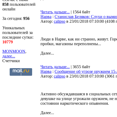
858
пользователей
онлайн
Читать дальше...
| 1564 байт
Нарва
:
Станислав Беляков: Слухи о вым
За сегодня:
956
Автор:
calipso
в 23/01/2018 07:10:00
(
4108 
Уникальных
пользователей за
последние сутки:
Люди в Нарве, как ни странно, живут. Гор
10779
пробки, магазины переполнены...
MONMOON
,
Далее...
далее...
Счетчики
Читать дальше...
| 3655 байт
Нарва
:
Сообщение об угрозе оружием 15-
Автор:
calipso
в 23/01/2018 07:10:00
(
3061 
Активно обсуждавшаяся в социальных сет
девушке на улице угрожали оружием, не 
состоянии наркотического опьянения.
Далее...