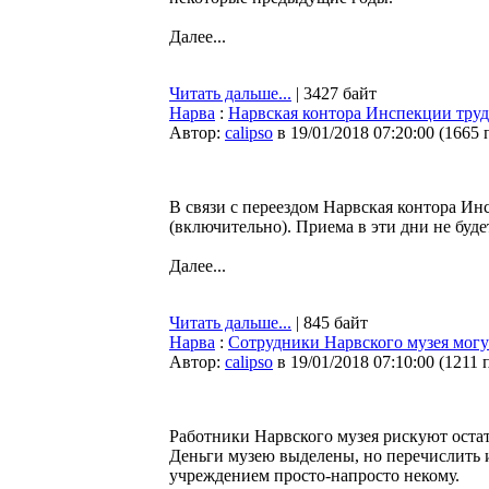
Далее...
Читать дальше...
| 3427 байт
Нарва
:
Нарвская контора Инспекции труда
Автор:
calipso
в 19/01/2018 07:20:00
(
1665 
В связи с переездом Нарвская контора Инс
(включительно). Приема в эти дни не буде
Далее...
Читать дальше...
| 845 байт
Нарва
:
Сотрудники Нарвского музея могут
Автор:
calipso
в 19/01/2018 07:10:00
(
1211 
Работники Нарвского музея рискуют остать
Деньги музею выделены, но перечислить 
учреждением просто-напросто некому.