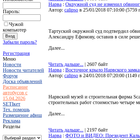
Нарва
:
Окружной суд не изменил обвини
Автор:
calipso
в 25/01/2018 07:10:00
(
5759 
Пароль:
Чужой
компьютер
Тартуский окружной суд подтвердил обв
Александру Ефимову, оставив в силе реше
Забыли пароль?
Далее...
Регистрация
Меню
Читать дальше...
| 2607 байт
Новости
Нарва
:
Восточное крыло Нарвского замка
Новости читателей
Автор:
calipso
в 24/01/2018 07:20:00
(
1149 
Форум
Доска объявлений
Расписание
автобусов с
Нарвский музей и строительная фирма Sca
15.04.2026
строительных работ стоимостью четыре м
SETIкет
Тех. помощь
Далее...
Размещение афиш
Реклама
Разделы
Читать дальше...
| 2197 байт
Нарва
:
ФОТО и ВИДЕО: Президент Кальюл