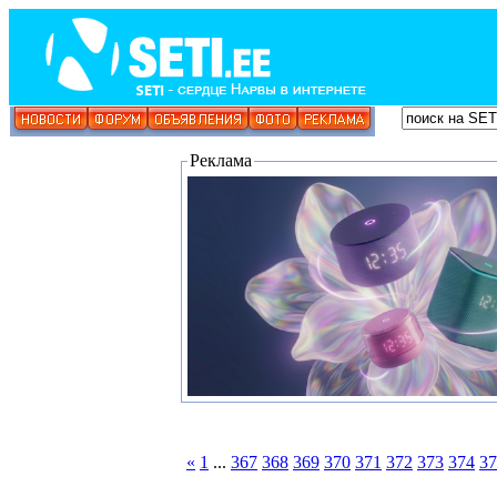
Реклама
«
1
...
367
368
369
370
371
372
373
374
37