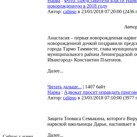
Нарва
:
Фото: Представители власти Нарв
новорожденную в 2018 году
Автор:
calipso
в 23/01/2018 07:20:00
(
2436 
Автор
Анастасия – первая новорожденная нарви
новорожденной дочкой поздравили предсе
города Тармо Таммисте, глава муниципал
муниципального района Ленинградской о
Ивангород» Константин Платонов.
Далее...
Читать дальше...
| 1407 байт
Нарва
:
Адвокат просит оправдать пригов
Автор:
calipso
в 23/01/2018 07:10:00
(
3977 
Защита Тоомаса Семыкина, которого Виру
нарвской школьницы Дарьи, настаивает в
Далее...
Сейчас с нами