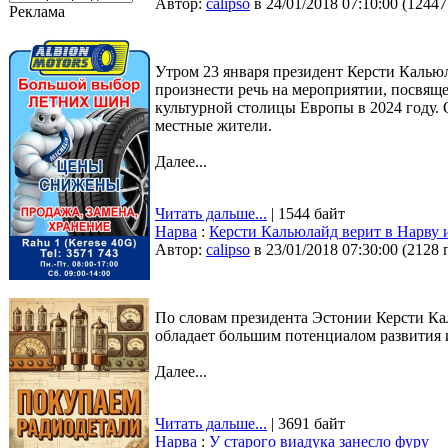
Автор:
calipso
в 24/01/2018 07:10:00
(
12447
Реклама
Утром 23 января президент Керсти Кальюл
произнести речь на мероприятии, посвящ
культурной столицы Европы в 2024 году. О
местные жители.
Далее...
Читать дальше...
| 1544 байт
Нарва
:
Керсти Кальюлайд верит в Нарву 
Автор:
calipso
в 23/01/2018 07:30:00
(
2128 
По словам президента Эстонии Керсти Ка
обладает большим потенциалом развития 
Далее...
Читать дальше...
| 3691 байт
Нарва
:
У старого виадука занесло фуру