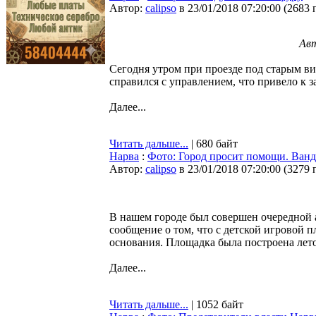
Автор:
calipso
в 23/01/2018 07:20:00
(
2683 
Авт
Сегодня утром при проезде под старым ви
справился с управлением, что привело к з
Далее...
Читать дальше...
| 680 байт
Нарва
:
Фото: Город просит помощи. Ван
Автор:
calipso
в 23/01/2018 07:20:00
(
3279 
В нашем городе был совершен очередной а
сообщение о том, что с детской игровой 
основания. Площадка была построена лето
Далее...
Читать дальше...
| 1052 байт