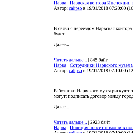
Нарва
:
Нарвская контора Инспекции тр
Автор:
calipso
в 19/01/2018 07:20:00
(
1
В связи с переездом Нарвская контора
будет.
Далее...
Читать дальше...
| 845 байт
Нарва
:
Сотрудники Нарвского музея мо
Автор:
calipso
в 19/01/2018 07:10:00
(
1
Работники Нарвского музея рискуют ос
могут: подписать договор между горо
Далее...
Читать дальше...
| 2923 байт
Нарва
:
Полиция просит помощи в пои
Автор:
calipso
в 19/01/2018 07:10:00
(
1