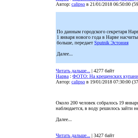
Автор:
calipso
в 21/01/2018 06:50:00
(
5
По данным городского секретаря Нар
1 января нового года в Нарве насчиты
больше, передает
Sputnik Эстония
Далее...
Читать дальше...
| 4277 байт
Нарва
:
ФОТО: На крещенских купания
Автор:
calipso
в 19/01/2018 07:30:00
(
3
Около 200 человек собралось 19 январ
наблюдается, в воду решилось зайти н
Далее...
Читать дальше...
| 3427 байт