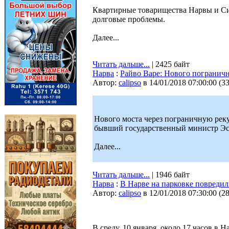
Квартирные товарищества Нарвы и Си
долговые проблемы.
Далее...
Читать дальше...
| 2425 байт
Нарва
:
Райво Варе: Нового пограничн
Автор:
calipso
в 14/01/2018 07:00:00
(
3
Нового моста через пограничную реку
бывший государственный министр Эс
Далее...
Читать дальше...
| 1946 байт
Нарва
:
В Нарве на парковке повреди
Автор:
calipso
в 12/01/2018 07:30:00
(
2
В среду, 10 января, около 17 часов в