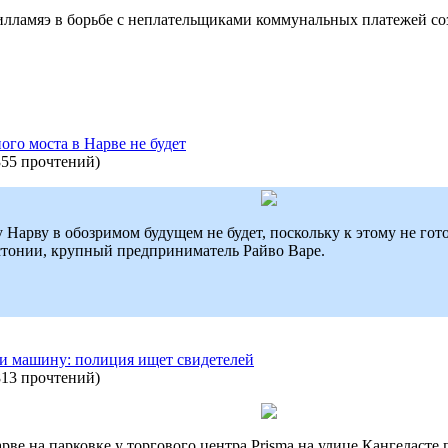
лламяэ в борьбе с неплательщиками коммунальных платежей соз
ого моста в Нарве не будет
355 прочтений
)
 Нарву в обозримом будущем не будет, поскольку к этому не гот
тонии, крупный предприниматель Райво Варе.
ли машину: полиция ищет свидетелей
813 прочтений
)
 Нарве на парковке у торгового центра Prisma на улице Кангелас