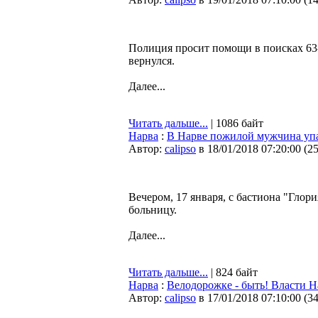
Полиция просит помощи в поисках 63-л
вернулся.
Далее...
Читать дальше...
| 1086 байт
Нарва
:
В Нарве пожилой мужчина упа
Автор:
calipso
в 18/01/2018 07:20:00
(
2
Вечером, 17 января, с бастиона "Глор
больницу.
Далее...
Читать дальше...
| 824 байт
Нарва
:
Велодорожке - быть! Власти 
Автор:
calipso
в 17/01/2018 07:10:00
(
3