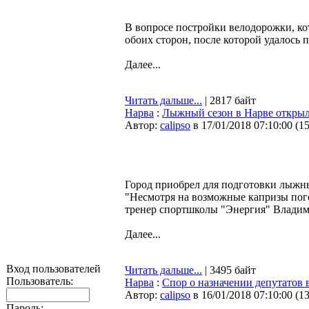
В вопросе постройки велодорожки, кот
обоих сторон, после которой удалось
Далее...
Читать дальше...
| 2817 байт
Нарва
:
Лыжный сезон в Нарве открыл
Автор:
calipso
в 17/01/2018 07:10:00
(
1
Город приобрел для подготовки лыжны
"Несмотря на возможные капризы пого
тренер спортшколы "Энергия" Влади
Далее...
Вход пользователей
Читать дальше...
| 3495 байт
Пользователь:
Нарва
:
Спор о назначении депутатов 
Автор:
calipso
в 16/01/2018 07:10:00
(
1
Пароль: