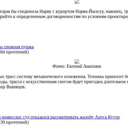
орая бы соединила Нарву с курортом Нарва-Йыэсуу, наконец, тр
 прийти к определенным договоренностям по условиям проектиро
а снежная пушка
584 прочтений
)
Фото: Евгений Ашихмин
х трасс систему механического оснежения. Техника приносит б
ды, трасса с искусственным снегом будет пригодна длительное 
мир Вшивцев.
в комиссии: суд отказался рассматривать жалобу Антса Кутти
339 прочтений
)