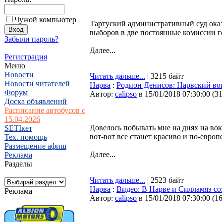
Чужой компьютер
Тартуский административный суд оказ
выборов в две постоянные комиссии г
Забыли пароль?
Далее...
Регистрация
Меню
Новости
Читать дальше...
| 3215 байт
Новости читателей
Нарва
:
Родион Денисов: Нарвский вок
Форум
Автор:
calipso
в 15/01/2018 07:30:00
(
3
Доска объявлений
Расписание автобусов с
15.04.2026
Довелось побывать мне на днях на во
SETIкет
вот-вот все станет красиво и по-европ
Тех. помощь
Размещение афиш
Далее...
Реклама
Разделы
Читать дальше...
| 2523 байт
Нарва
:
Видео: В Нарве и Силламяэ с
Реклама
Автор:
calipso
в 15/01/2018 07:30:00
(
1