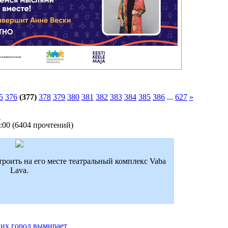
5
376
(377)
378
379
380
381
382
383
384
385
386
...
627
»
!
:00
(
6404 прочтений
)
троить на его месте театральный комплекс Vaba
Lava.
 их город вымирает