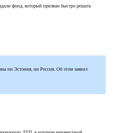
дали фонд, который призван быстро решать
овы ни Эстония, ни Россия. Об этом заявил
те произошло ДТП, в котором неизвестный