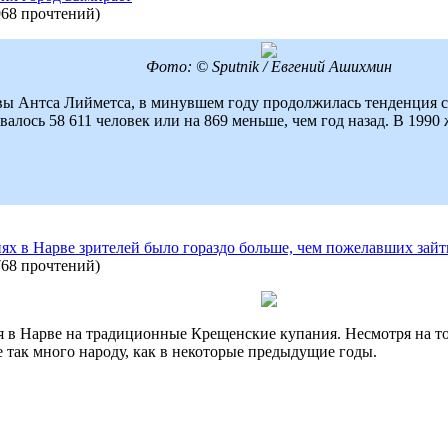
968 прочтений
)
Фото: © Sputnik / Евгений Ашихмин
вы Антса Лийметса, в минувшем году продолжилась тенденция 
валось 58 611 человек или на 869 меньше, чем год назад. В 1990
х в Нарве зрителей было гораздо больше, чем пожелавших зайт
768 прочтений
)
я в Нарве на традиционные Крещенские купания. Несмотря на то
е так много народу, как в некоторые предыдущие годы.