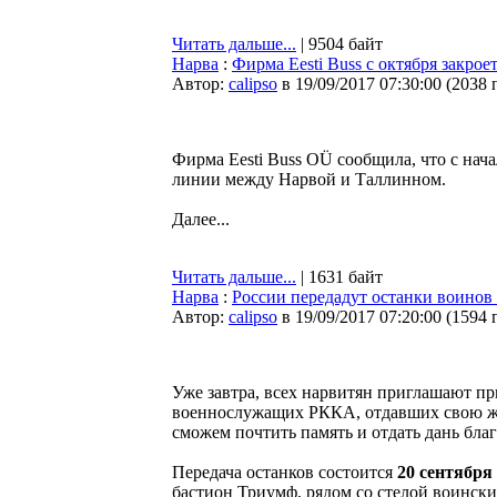
Читать дальше...
| 9504 байт
Нарва
:
Фирма Eesti Buss с октября закро
Автор:
calipso
в 19/09/2017 07:30:00
(
2038 
Фирма Eesti Buss OÜ сообщила, что с нач
линии между Нарвой и Таллинном.
Далее...
Читать дальше...
| 1631 байт
Нарва
:
России передадут останки воинов
Автор:
calipso
в 19/09/2017 07:20:00
(
1594 
Уже завтра, всех нарвитян приглашают пр
военнослужащих РККА, отдавших свою ж
сможем почтить память и отдать дань бл
Передача останков состоится
20 сентября 
бастион Триумф, рядом со стелой воинск