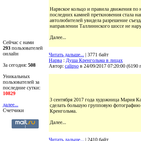
Нарвское кольцо и правила движения по 
последних камней преткновения стала нан
автолюбителей увидела разрешение съезда
направлении Таллиннского шоссе не на
Далее...
Сейчас с нами
293
пользователей
онлайн
Читать дальше...
| 3771 байт
Нарва
:
Душа Кренгольма в лицах
За сегодня:
508
Автор:
calipso
в 24/09/2017 07:20:00
(
6190 
Уникальных
пользователей за
последние сутки:
10829
3 сентября 2017 года художница Мария К
далее...
сделать большую групповую фотографию в
Счетчики
Кренгольма.
Далее...
Читать дальше...
| 2410 байт