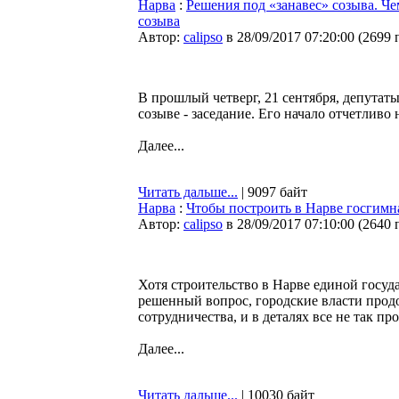
Нарва
:
Решения под «занавес» созыва. Че
созыва
Автор:
calipso
в 28/09/2017 07:20:00
(
2699 
В прошлый четверг, 21 сентября, депутаты
созыве - заседание. Его начало отчетлив
Далее...
Читать дальше...
| 9097 байт
Нарва
:
Чтобы построить в Нарве госгимн
Автор:
calipso
в 28/09/2017 07:10:00
(
2640 
Хотя строительство в Нарве единой госуда
решенный вопрос, городские власти прод
сотрудничества, и в деталях все не так про
Далее...
Читать дальше...
| 10030 байт