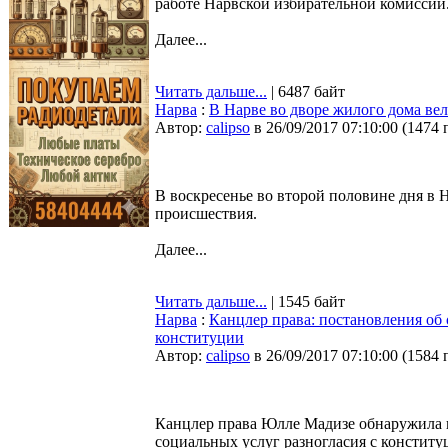
работе Нарвской избирательной комиссии
Далее...
Читать дальше...
| 6487 байт
Нарва
:
В Нарве во дворе жилого дома ве
Автор:
calipso
в 26/09/2017 07:10:00
(
1474 
В воскресенье во второй половине дня в
происшествия.
Далее...
Читать дальше...
| 1545 байт
Нарва
:
Канцлер права: постановления об 
конституции
Автор:
calipso
в 26/09/2017 07:10:00
(
1584 
Канцлер права Юлле Мадизе обнаружила в
социальных услуг разногласия с конституц