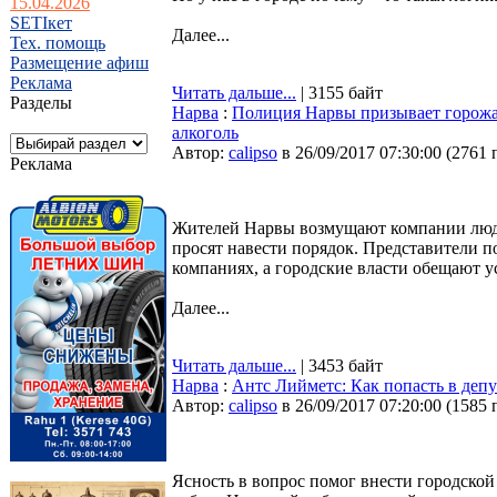
15.04.2026
SETIкет
Далее...
Тех. помощь
Размещение афиш
Реклама
Читать дальше...
| 3155 байт
Разделы
Нарва
:
Полиция Нарвы призывает горожа
алкоголь
Автор:
calipso
в 26/09/2017 07:30:00
(
2761 
Реклама
Жителей Нарвы возмущают компании люде
просят навести порядок. Представители п
компаниях, а городские власти обещают 
Далее...
Читать дальше...
| 3453 байт
Нарва
:
Антс Лийметс: Как попасть в депут
Автор:
calipso
в 26/09/2017 07:20:00
(
1585 
Ясность в вопрос помог внести городской