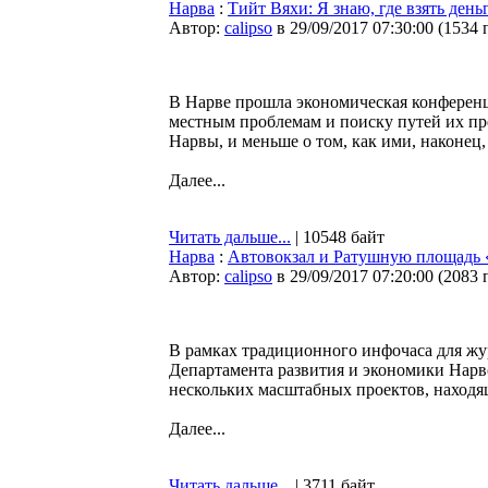
Нарва
:
Тийт Вяхи: Я знаю, где взять ден
Автор:
calipso
в 29/09/2017 07:30:00
(
1534 
В Нарве прошла экономическая конференц
местным проблемам и поиску путей их пр
Нарвы, и меньше о том, как ими, наконец,
Далее...
Читать дальше...
| 10548 байт
Нарва
:
Автовокзал и Ратушную площадь 
Автор:
calipso
в 29/09/2017 07:20:00
(
2083 
В рамках традиционного инфочаса для жу
Департамента развития и экономики Нарв
нескольких масштабных проектов, находящ
Далее...
Читать дальше...
| 3711 байт