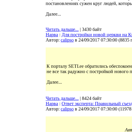
постановлениях сужен круг людей, котор
Далее...
Читать дальше...
| 3430 байт
Нарва
:
Для постройки новой церкви на К
Автор:
calipso
в 24/09/2017 07:30:00
(
8835 
К порталу SETI.ee обратились обеспокоен
не все так радужно с постройкой нового 
Далее...
Читать дальше...
| 8424 байт
Нарва
:
Ответ эксперта: Правильный съезд
Автор:
calipso
в 24/09/2017 07:30:00
(
11978
Авт