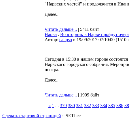
"Нарвских частей" и продолжится в Иванг
Далее...
Читать дальше...
| 5411 байт
Нарва
:
Во вторник в Нарве пройдут очер
Автор:
calipso
в 19/09/2017 07:10:00
(
1510 
Сегодня в 15:30 в нашем городе состоятс
Нарвского городского собрания. Меропри
центра.
Далее...
Читать дальше...
| 1909 байт
«
1
...
379
380
381
382
383
384
385
386
38
Сделать стартовой страницей
:: SETI.ee