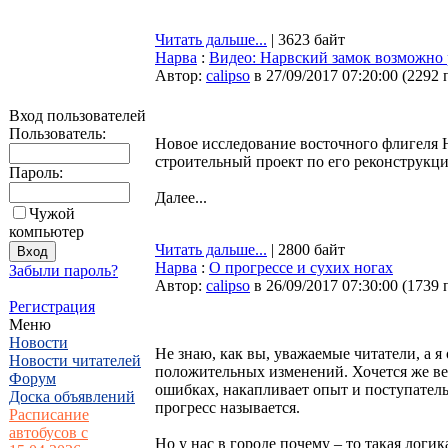
Читать дальше...
| 3623 байт
Нарва
:
Видео: Нарвский замок возможно 
Автор:
calipso
в 27/09/2017 07:20:00
(
2292 
Вход пользователей
Пользователь:
Новое исследование восточного флигеля Н
строительный проект по его реконструкци
Пароль:
Далее...
Чужой
компьютер
Читать дальше...
| 2800 байт
Нарва
:
О прогрессе и сухих ногах
Забыли пароль?
Автор:
calipso
в 26/09/2017 07:30:00
(
1739 
Регистрация
Меню
Новости
Не знаю, как вы, уважаемые читатели, а 
Новости читателей
положительных изменений. Хочется же вер
Форум
ошибках, накапливает опыт и поступатель
Доска объявлений
прогресс называется.
Расписание
автобусов с
Но у нас в городе почему – то такая логик