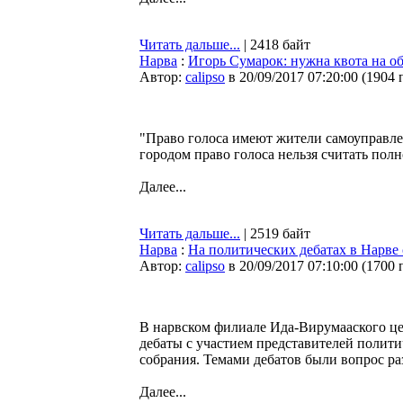
Читать дальше...
| 2418 байт
Нарва
:
Игорь Сумарок: нужна квота на о
Автор:
calipso
в 20/09/2017 07:20:00
(
1904 
"Право голоса имеют жители самоуправлен
городом право голоса нельзя считать пол
Далее...
Читать дальше...
| 2519 байт
Нарва
:
На политических дебатах в Нарве
Автор:
calipso
в 20/09/2017 07:10:00
(
1700 
В нарвском филиале Ида-Вирумааского ц
дебаты с участием представителей полити
собрания. Темами дебатов были вопрос ра
Далее...