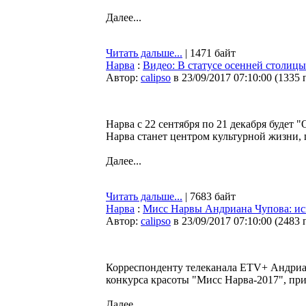
Далее...
Читать дальше...
| 1471 байт
Нарва
:
Видео: В статусе осенней столиц
Автор:
calipso
в 23/09/2017 07:10:00
(
1335 
Нарва с 22 сентября по 21 декабря будет
Нарва станет центром культурной жизни,
Далее...
Читать дальше...
| 7683 байт
Нарва
:
Мисс Нарвы Андриана Чупова: исп
Автор:
calipso
в 23/09/2017 07:10:00
(
2483 
Корреспонденту телеканала ETV+ Андриан
конкурса красоты "Мисс Нарва-2017", пр
Далее...