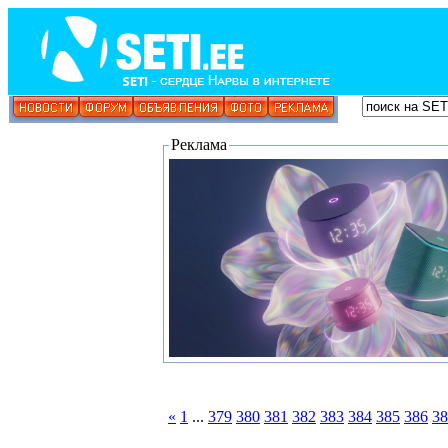
Реклама
«
1
...
379
380
381
382
383
384
385
386
38