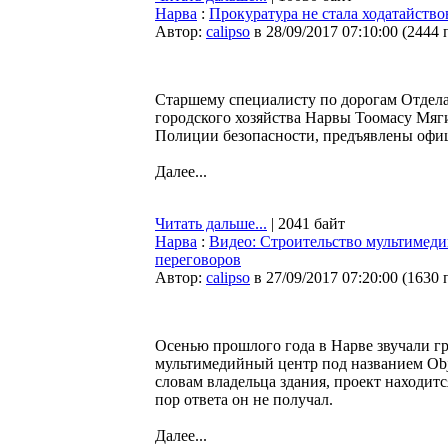
Нарва
:
Прокуратура не стала ходатайство
Автор:
calipso
в 28/09/2017 07:10:00
(
2444 
Старшему специалисту по дорогам Отдела
городского хозяйства Нарвы Тоомасу Мяги
Полиции безопасности, предъявлены офи
Далее...
Читать дальше...
| 2041 байт
Нарва
:
Видео: Строительство мультимеди
переговоров
Автор:
calipso
в 27/09/2017 07:20:00
(
1630 
Осенью прошлого года в Нарве звучали г
мультимедийный центр под названием Obje
словам владельца здания, проект находитс
пор ответа он не получал.
Далее...