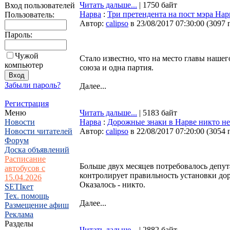
Читать дальше...
| 1750 байт
Вход пользователей
Нарва
:
Три претендента на пост мэра Нар
Пользователь:
Автор:
calipso
в 23/08/2017 07:30:00
(
3097 
Пароль:
Чужой
Стало известно, что на место главы нашег
компьютер
союза и одна партия.
Забыли пароль?
Далее...
Регистрация
Меню
Читать дальше...
| 5183 байт
Новости
Нарва
:
Дорожные знаки в Нарве никто не
Новости читателей
Автор:
calipso
в 22/08/2017 07:20:00
(
3054 
Форум
Доска объявлений
Расписание
Больше двух месяцев потребовалось депут
автобусов с
контролирует правильность установки дор
15.04.2026
Оказалось - никто.
SETIкет
Тех. помощь
Далее...
Размещение афиш
Реклама
Разделы
Читать дальше...
| 2882 байт