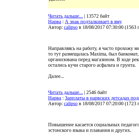
Читать дальше...
| 13572 байт
Нарва
:
А знак подталкивает в яму
Автор:
calipso
в 18/08/2017 07:30:00
(
1563 
Направляясь на работу, я часто прохожу м
то тут размещалась Maxima, был банкомат,
организована перед магазином. В ходе рек
остались кучи старого асфальта и грунта.
Далее...
Читать дальше...
| 2546 байт
Нарва
:
Зарплаты в нарвских детсадах по
Автор:
calipso
в 18/08/2017 07:20:00
(
1723 
Повышение касается социальных педагого
эстонского языка и плавания и других.