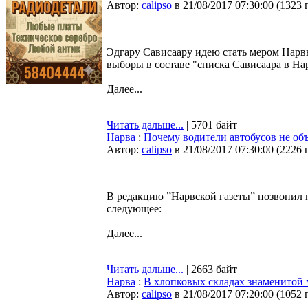
Автор:
calipso
в 21/08/2017 07:30:00
(
1323 
Эдгару Сависаару идею стать мером Нар
выборы в составе "списка Сависаара в На
Далее...
Читать дальше...
| 5701 байт
Нарва
:
Почему водители автобусов не об
Автор:
calipso
в 21/08/2017 07:30:00
(
2226 
В редакцию ”Нарвской газеты” позвонил 
следующее:
Далее...
Читать дальше...
| 2663 байт
Нарва
:
В хлопковых складах знаменитой
Автор:
calipso
в 21/08/2017 07:20:00
(
1052 