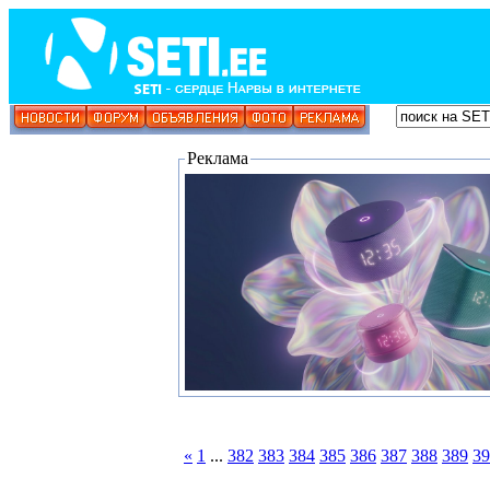
Реклама
«
1
...
382
383
384
385
386
387
388
389
39