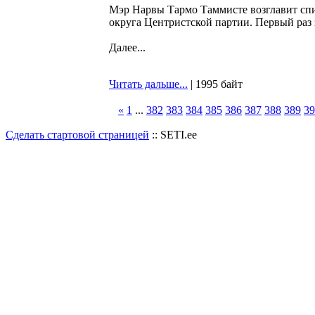
Мэр Нарвы Тармо Таммисте возглавит спи
округа Центристской партии. Первый раз 
Далее...
Читать дальше...
| 1995 байт
«
1
...
382
383
384
385
386
387
388
389
39
Сделать стартовой страницей
:: SETI.ee