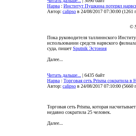
Читать дальше...
| 3090 байт
Нарва
:
Институт Пушкина потерял нарвск
Автор:
calipso
в 24/08/2017 07:30:00
(
1261 
© 
Пока руководителя таллиннского Институ
использовании средств нарвского филиала
суда, пишет
Sputnik Эстония
Далее...
Читать дальше...
| 6435 байт
Нарва
:
Торговая сеть Prisma сократила в 
Автор:
calipso
в 24/08/2017 07:10:00
(
5660 
Торговая сеть Prisma, которая насчитывае
недавно сократила 25 человек.
Далее...