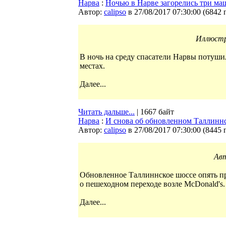
Нарва
:
Ночью в Нарве загорелись три м
Автор:
calipso
в 27/08/2017 07:30:00
(
6842 
Иллюст
В ночь на среду спасатели Нарвы потуш
местах.
Далее...
Читать дальше...
| 1667 байт
Нарва
:
И снова об обновленном Таллинн
Автор:
calipso
в 27/08/2017 07:30:00
(
8445 
Авт
Обновленное Таллиннское шоссе опять пр
о пешеходном переходе возле McDonald's.
Далее...