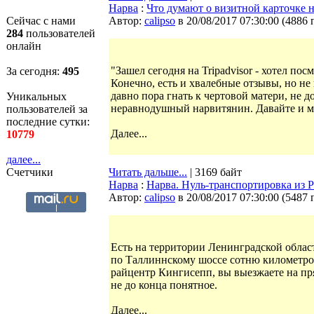
Нарва
:
Что думают о визитной карточке н
Сейчас с нами
Автор:
calipso
в 20/08/2017 07:30:00
(
4886 
284
пользователей
онлайн
"Зашел сегодня на Tripadvisor - хотел по
За сегодня:
495
Конечно, есть и хвалебные отзывы, но не 
давно пора гнать к чертовой матери, не д
Уникальных
неравнодушный нарвитянин. Давайте и м
пользователей за
последние сутки:
Далее...
10779
далее...
Счетчики
Читать дальше...
| 3169 байт
Нарва
:
Нарва. Нуль-транспортировка из 
Автор:
calipso
в 20/08/2017 07:30:00
(
5487 
Есть на территории Ленинградской облас
по Таллиннскому шоссе сотню километров
райцентр Кингисепп, вы выезжаете на пря
не до конца понятное.
Далее...