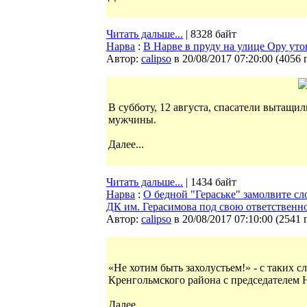
Читать дальше...
| 8328 байт
Нарва
:
В Нарве в пруду на улице Ору ут
Автор:
calipso
в 20/08/2017 07:20:00
(
4056 
В субботу, 12 августа, спасатели вытащи
мужчины.
Далее...
Читать дальше...
| 1434 байт
Нарва
:
О бедной "Гераське" замолвите сл
ДК им. Герасимова под свою ответственн
Автор:
calipso
в 20/08/2017 07:10:00
(
2541 
«Не хотим быть захолустьем!» - c таких 
Кренгольмского района с председателем
Далее...