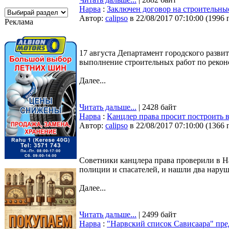
Нарва
:
Заключен договор на строительны
Автор:
calipso
в 22/08/2017 07:10:00
(
1996 
Реклама
17 августа Департамент городского разви
выполнение строительных работ по рекон
Далее...
Читать дальше...
| 2428 байт
Нарва
:
Канцлер права просит построить 
Автор:
calipso
в 22/08/2017 07:10:00
(
1366 
Советники канцлера права проверили в Н
полиции и спасателей, и нашли два наруш
Далее...
Читать дальше...
| 2499 байт
Нарва
:
"Нарвский список Сависаара" пре