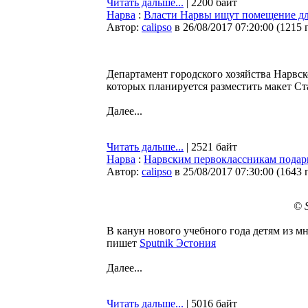
Читать дальше...
| 2200 байт
Нарва
:
Власти Нарвы ищут помещение для
Автор:
calipso
в 26/08/2017 07:20:00
(
1215 
Департамент городского хозяйства Нарвс
которых планируется разместить макет С
Далее...
Читать дальше...
| 2521 байт
Нарва
:
Нарвским первоклассникам пода
Автор:
calipso
в 25/08/2017 07:30:00
(
1643 
© 
В канун нового учебного года детям из 
пишет
Sputnik Эстония
Далее...
Читать дальше...
| 5016 байт