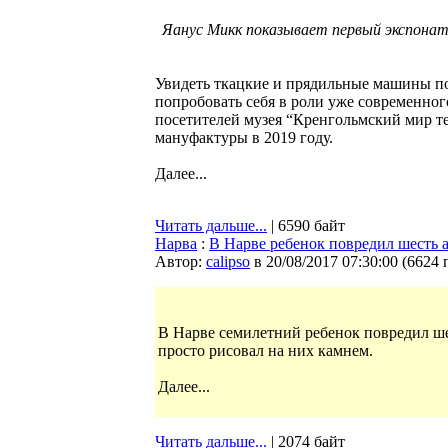
Яанус Микк показывает первый экспонат 
Увидеть ткацкие и прядильные машины по
попробовать себя в роли уже современного
посетителей музея “Кренгольмский мир т
мануфактуры в 2019 году.
Далее...
Читать дальше...
| 6590 байт
Нарва
:
В Нарве ребенок повредил шесть 
Автор:
calipso
в 20/08/2017 07:30:00
(
6624 
В Нарве семилетний ребенок повредил ше
просто рисовал на них камнем.
Далее...
Читать дальше...
| 2074 байт