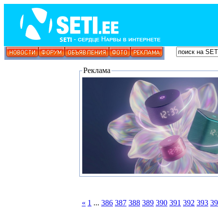
Реклама
«
1
...
386
387
388
389
390
391
392
393
39