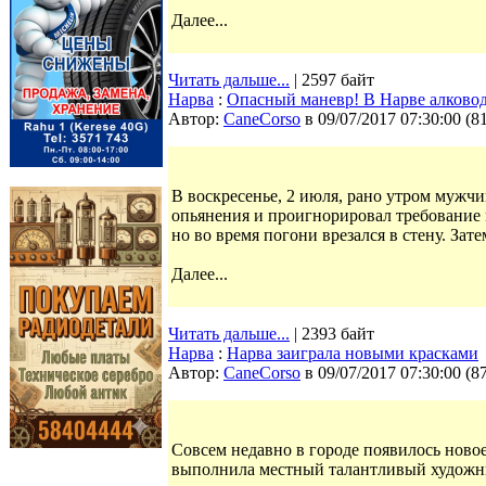
Далее...
Читать дальше...
| 2597 байт
Нарва
:
Опасный маневр! В Нарве алководи
Автор:
CaneCorso
в 09/07/2017 07:30:00
(
8
В воскресенье, 2 июля, рано утром мужчин
опьянения и проигнорировал требование 
но во время погони врезался в стену. Зат
Далее...
Читать дальше...
| 2393 байт
Нарва
:
Нарва заиграла новыми красками
Автор:
CaneCorso
в 09/07/2017 07:30:00
(
8
Совсем недавно в городе появилось новое
выполнила местный талантливый художн