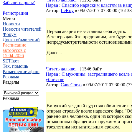
Забыли пароль?
Нарва
:
Спасибо нарвским властям за нашу
Автор:
LeRoy
в 09/07/2017 07:30:00
(
16138
Регистрация
Меню
Новости
Новости читателей
Первая авария не заставила себя ждать.
Форум
А теперь давайте представим, что будет з
Доска объявлений
непредусмотрительности остановившимис
Расписание
автобусов с
Далее...
15.04.2026
SETIкет
Тех. помощь
Читать дальше...
| 1546 байт
Размещение афиш
Нарва
:
С мужчины, застрелившего возле б
Реклама
убийстве
Разделы
Автор:
CaneCorso
в 09/07/2017 07:30:00
(
7
Реклама
Вируский уездный суд снял обвинение в 
открыл стрельбу возле нарвского бара "О
ранено два человека, один из которых ско
незаконном обращении с оружием и приго
трехлетним испытательным сроком.