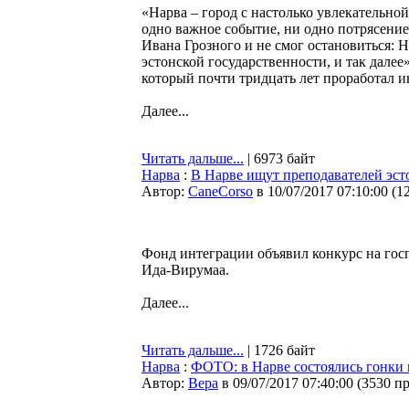
«Нарва – город с настолько увлекательной 
одно важное событие, ни одно потрясение
Ивана Грозного и не смог остановиться: Н
эстонской государственности, и так дале
который почти тридцать лет проработал и
Далее...
Читать дальше...
| 6973 байт
Нарва
:
В Нарве ищут преподавателей эст
Автор:
CaneCorso
в 10/07/2017 07:10:00
(
1
Фонд интеграции объявил конкурс на госп
Ида-Вирумаа.
Далее...
Читать дальше...
| 1726 байт
Нарва
:
ФОТО: в Нарве состоялись гонки 
Автор:
Bepa
в 09/07/2017 07:40:00
(
3530 п