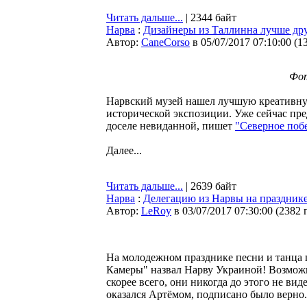
Читать дальше...
| 2344 байт
Нарва
:
Дизайнеры из Таллинна лучше дру
Автор:
CaneCorso
в 05/07/2017 07:10:00
(
1
Фо
Нарвский музей нашел лучшую креативную
исторической экспозиции. Уже сейчас пред
доселе невиданной, пишет
"Северное поб
Далее...
Читать дальше...
| 2639 байт
Нарва
:
Делегацию из Нарвы на празднике
Автор:
LeRoy
в 03/07/2017 07:30:00
(
2382 
На молодежном празднике песни и танца 
Камеры" назвал Нарву Украиной! Возможно
скорее всего, они никогда до этого не ви
оказался Артёмом, подписано было верно.