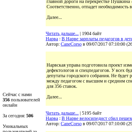
главной дороги на перекрестке Пушкина -
Соответственно, отпадет необходимость в
Далее...
Читать дальше...
| 1904 байт
Нарва
:
В Нарве зарплаты педагогов в дет
Автор:
CaneCorso
в 09/07/2017 07:10:00
(
2
Нарвская управа подготовила проект изме
дефектологов и спецпедагогов. У всех буд
депутаты городского собрания. Не будет
между педагогом с высшим и средним сп
для 356 ставок.
Сейчас с нами
Далее...
356
пользователей
онлайн
Читать дальше...
| 5195 байт
За сегодня:
506
Нарва
:
В Нарве велосипедист сбил пешех
Автор:
CaneCorso
в 09/07/2017 07:10:00
(
2
Уникальных
пользователей за