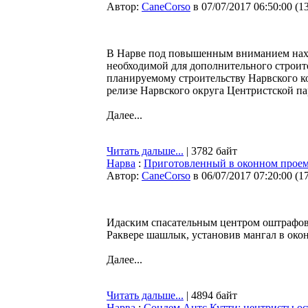
Автор:
CaneCorso
в 07/07/2017 06:50:00
(
1
В Нарве под повышенным вниманием нах
необходимой для дополнительного строит
планируемому строительству Нарвского к
релизе Нарвского округа Центристской па
Далее...
Читать дальше...
| 3782 байт
Нарва
:
Приготовленный в оконном проем
Автор:
CaneCorso
в 06/07/2017 07:20:00
(
1
Идаским спасательным центром оштрафов
Раквере шашлык, установив мангал в око
Далее...
Читать дальше...
| 4894 байт
Нарва
:
Соцдем Антс Кутти: центристы ос