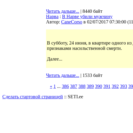
Читать дальше...
| 8440 байт
Нарва
:
В Нарве убили мужчину
Автор:
CaneCorso
в 02/07/2017 07:30:00
(
1
В субботу, 24 июня, в квартире одного 
признаками насильственной смерти.
Далее...
Читать дальше...
| 1533 байт
«
1
...
386
387
388
389
390
391
392
393
39
Сделать стартовой страницей
:: SETI.ee