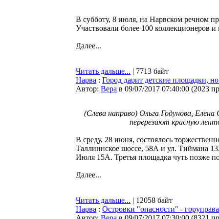
В субботу, 8 июля, на Нарвском речном п
Участвовали более 100 коллекционеров и 
Далее...
Читать дальше...
| 7713 байт
Нарва
:
Город дарит детские площадки, но
Автор:
Bepa
в 09/07/2017 07:40:00
(
2023 п
(Слева направо) Ольга Годунова, Елен
перерезают красную ленто
В среду, 28 июня, состоялось торжествен
Таллиннское шоссе, 58А и ул. Тиймана 13.
Июля 15A. Третья площадка чуть позже по
Далее...
Читать дальше...
| 12058 байт
Нарва
:
Островки "опасности" - горуправ
Автор:
Bepa
в 09/07/2017 07:30:00
(
8321 п