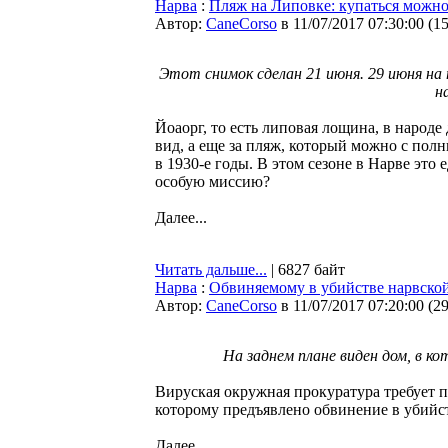
Нарва
:
Пляж на Липовке: купаться можн
Автор:
CaneCorso
в 11/07/2017 07:30:00
(
1
Этот снимок сделан 21 июня. 29 июня на
н
Йоаорг, то есть липовая лощина, в народ
вид, а еще за пляж, который можно с пол
в 1930-е годы. В этом сезоне в Нарве это
особую миссию?
Далее...
Читать дальше...
| 6827 байт
Нарва
:
Обвиняемому в убийстве нарвско
Автор:
CaneCorso
в 11/07/2017 07:20:00
(
2
На заднем плане виден дом, в к
Вируская окружная прокуратура требует п
которому предъявлено обвинение в убийс
Далее...