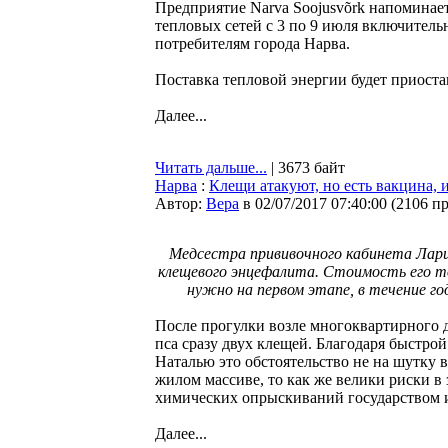
Предприятие Narva Soojusvõrk напоминает
тепловых сетей с 3 по 9 июля включитель
потребителям города Нарва.
Поставка тепловой энергии будет приостан
Далее...
Читать дальше...
| 3673 байт
Нарва
:
Клещи атакуют, но есть вакцина, 
Автор:
Bepa
в 02/07/2017 07:40:00
(
2106 п
Медсестра прививочного кабинета Лари
клещевого энцефалита. Стоимость его тож
нужно на первом этапе, в течение го
После прогулки возле многоквартирного 
пса сразу двух клещей. Благодаря быстро
Наталью это обстоятельство не на шутку 
жилом массиве, то как же велики риски в 
химических опрыскиваний государством и
Далее...