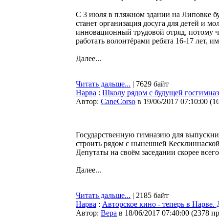
С 3 июля в пляжном здании на Липовке б
станет организация досуга для детей и м
инновационный трудовой отряд, потому чт
работать волонтёрами ребята 16-17 лет, 
Далее...
Читать дальше...
| 7629 байт
Нарва
:
Школу рядом с будущей госгимназ
Автор:
CaneCorso
в 19/06/2017 07:10:00
(
1
Государственную гимназию для выпускник
строить рядом с нынешней Кесклиннаской 
Депутаты на своём заседании скорее всег
Далее...
Читать дальше...
| 2185 байт
Нарва
:
Авторское кино - теперь в Нарве.
Автор:
Bepa
в 18/06/2017 07:40:00
(
2378 п