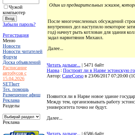
Один из предварительных эскизов, кото
Чужой
компьютер
После многочисленных обсуждений строи
Забыли пароль?
внутренних дел наступило некоторое зат
год) начнут рыть котлован для здания ко
Регистрация
задал нарвитянин Михаил.
Меню
Новости
Далее...
Новости читателей
Форум
Доска объявлений
Читать дальше...
| 5471 байт
Расписание
Нарва
:
Построят ли в Нарве эстонскую г
автобусов с
Автор:
CaneCorso
в 23/06/2017 07:20:00
(
1
15.04.2026
SETIкет
Тех. помощь
Размещение афиш
Появится ли в Нарве новое здание госуда
Реклама
Между тем, организовывать работу эстонс
Разделы
университета точно не будут.
Далее...
Реклама
Читать дальше...
| 6586 байт