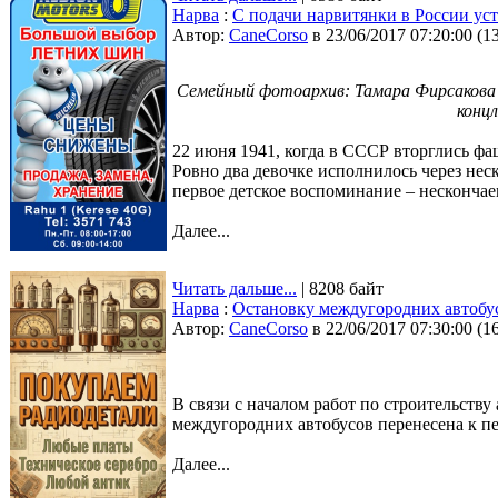
Нарва
:
С подачи нарвитянки в России ус
Автор:
CaneCorso
в 23/06/2017 07:20:00
(
1
Семейный фотоархив: Тамара Фирсакова с
конц
22 июня 1941, когда в СССР вторглись фа
Ровно два девочке исполнилось через неск
первое детское воспоминание – нескончае
Далее...
Читать дальше...
| 8208 байт
Нарва
:
Остановку междугородних автобус
Автор:
CaneCorso
в 22/06/2017 07:30:00
(
1
В связи с началом работ по строительству
междугородних автобусов перенесена к п
Далее...