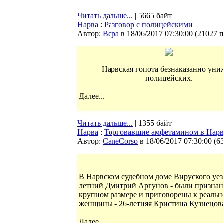
Читать дальше...
| 5665 байт
Нарва
:
Разговор с полицейскими
Автор:
Bepa
в 18/06/2017 07:30:00
(
21027 
Нарвская гопота безнаказанно уни
полицейских.
Далее...
Читать дальше...
| 1355 байт
Нарва
:
Торговавшие амфетамином в Нарве
Автор:
CaneCorso
в 18/06/2017 07:30:00
(
6
В Нарвском судебном доме Вируского уез
летний Дмитрий Аргунов - были признан
крупном размере и приговорены к реаль
женщины - 26-летняя Кристина Кузнецова
Далее...