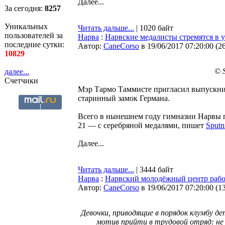
Далее...
За сегодня:
8257
Уникальных
Читать дальше...
| 1020 байт
пользователей за
Нарва
:
Нарвские медалисты стремятся в 
последние сутки:
Автор:
CaneCorso
в 19/06/2017 07:20:00
(
2
10829
© 
далее...
Счетчики
Мэр Тармо Таммисте пригласил выпускни
старинный замок Германа.
Всего в нынешнем году гимназии Нарвы п
21 — с серебряной медалями, пишет
Sputn
Далее...
Читать дальше...
| 3444 байт
Нарва
:
Нарвский молодёжный центр работ
Автор:
CaneCorso
в 19/06/2017 07:20:00
(
1
Девочки, приводящие в порядок клумбу дет
мотив прийти в трудовой отряд: не