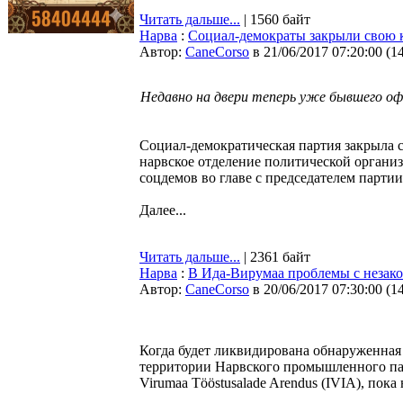
Читать дальше...
| 1560 байт
Нарва
:
Социал-демократы закрыли свою 
Автор:
CaneCorso
в 21/06/2017 07:20:00
(
1
Недавно на двери теперь уже бывшего оф
Социал-демократическая партия закрыла 
нарвское отделение политической организ
соцдемов во главе с председателем парт
Далее...
Читать дальше...
| 2361 байт
Нарва
:
В Ида-Вирумаа проблемы с незак
Автор:
CaneCorso
в 20/06/2017 07:30:00
(
1
Когда будет ликвидирована обнаруженная 
территории Нарвского промышленного парк
Virumaa Tööstusalade Arendus (IVIA), пока