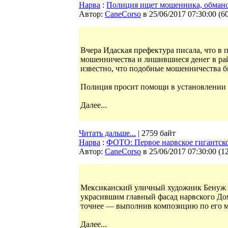
Нарва
:
Полиция ищет мошенника, обмано
Автор:
CaneCorso
в 25/06/2017 07:30:00
(
6
Вчера Идаская префектура писала, что в 
мошенничества и лишившиеся денег в ра
известно, что подобные мошенничества б
Полиция просит помощи в установлении 
Далее...
Читать дальше...
| 2759 байт
Нарва
:
ФОТО: Первое нарвское гигантско
Автор:
CaneCorso
в 25/06/2017 07:30:00
(
1
Мексиканский уличный художник Бенуж Г
украсившим главный фасад нарвского Дом
точнее — выполнив композицию по его 
Далее...