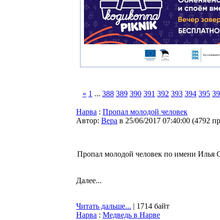
«
1
...
388
389
390
391
392
393
394
395
39
Нарва
:
Пропал молодой человек
Автор:
Bepa
в 25/06/2017 07:40:00
(
4792 п
Пропал молодой человек по имени Илья См
Далее...
Читать дальше...
| 1714 байт
Нарва
:
Медведь в Нарве