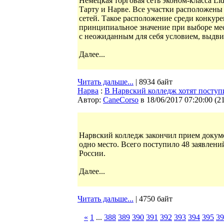
Немецкая торговая сеть эконом-класса Li
Тарту и Нарве. Все участки расположены
сетей. Такое расположение среди конкурен
принципиальное значение при выборе мес
с неожиданным для себя условием, выдв
Далее...
Читать дальше...
| 8934 байт
Нарва
:
В Нарвский колледж хотят поступ
Автор:
CaneCorso
в 18/06/2017 07:20:00
(
2
Нарвский колледж закончил прием докуме
одно место. Всего поступило 48 заявлени
России.
Далее...
Читать дальше...
| 4750 байт
«
1
...
388
389
390
391
392
393
394
395
39