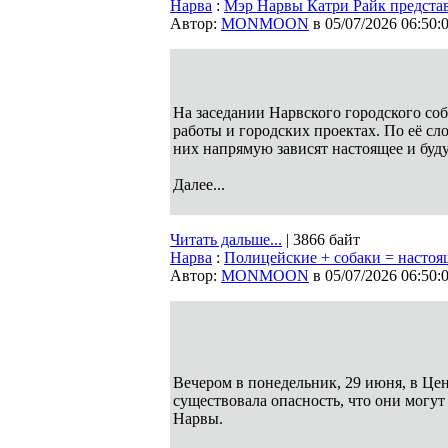
Нарва
:
Мэр Нарвы Катри Райк предста
Автор:
MONMOON
в 05/07/2026 06:50:
На заседании Нарвского городского со
работы и городских проектах. По её сл
них напрямую зависят настоящее и буд
Далее...
Читать дальше...
| 3866 байт
Нарва
:
Полицейские + собаки = насто
Автор:
MONMOON
в 05/07/2026 06:50:
Вечером в понедельник, 29 июня, в Це
существовала опасность, что они могу
Нарвы.