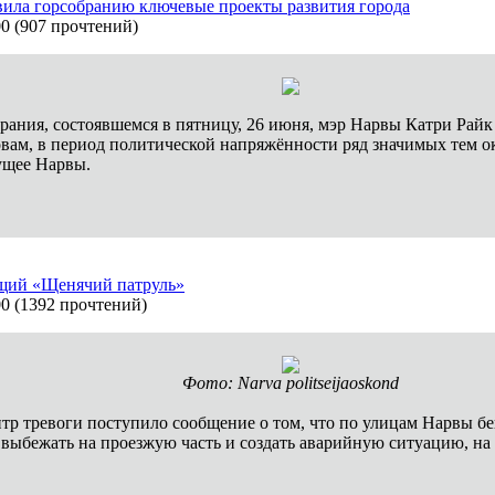
вила горсобранию ключевые проекты развития города
00
(
907 прочтений
)
брания, состоявшемся в пятницу, 26 июня, мэр Нарвы Катри Рай
овам, в период политической напряжённости ряд значимых тем о
ущее Нарвы.
ящий «Щенячий патруль»
00
(
1392 прочтений
)
Фото: Narva politseijaoskond
нтр тревоги поступило сообщение о том, что по улицам Нарвы бе
т выбежать на проезжую часть и создать аварийную ситуацию, н