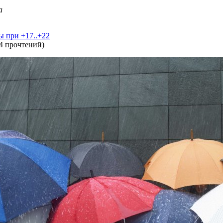
а
ы при +17..+22
4 прочтений
)