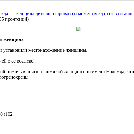
дежда — женщина дезориентирована и может нуждаться в помощ
85 прочтений
)
яя женщина
ии установили местонахождение женщины.
ей о её розыске!
бой помочь в поисках пожилой женщины по имени Надежда, котор
погранохраны.
00
(
102