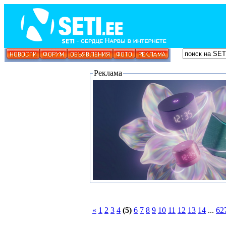
Реклама
«
1
2
3
4
(5)
6
7
8
9
10
11
12
13
14
...
62