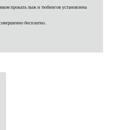
омиком проката лыж и тюбингов установлена
 совершенно бесплатно.