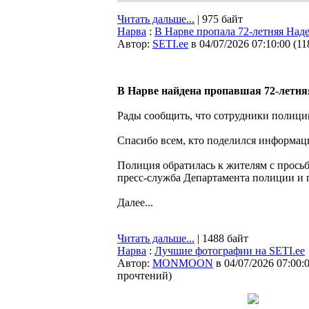
Читать дальше...
| 975 байт
Нарва
:
В Нарве пропала 72-летняя На
Автор:
SETI.ee
в 04/07/2026 07:10:00
(
11
В Нарве найдена пропавшая 72-летн
Рады сообщить, что сотрудники полиц
Спасибо всем, кто поделился информаци
Полиция обратилась к жителям с прось
пресс-служба Департамента полиции и 
Далее...
Читать дальше...
| 1488 байт
Нарва
:
Лучшие фотографии на SETI.ee
Автор:
MONMOON
в 04/07/2026 07:00:
прочтений
)