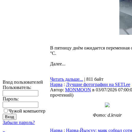
В пятницу днём ожидается переменная о
°C.
Далее...
Читать дальше...
| 811 байт
Вход пользователей
Нарва
:
Лучшие фотографии на SETI.ee
Пользователь:
Автор:
MONMOON
в 03/07/2026 07:00:
прочтений
)
Пароль:
Чужой компьютер
Фото: d.levair
Забыли пароль?
Нарва
:
Нарва-Йыэсуу: маяк собрал сот