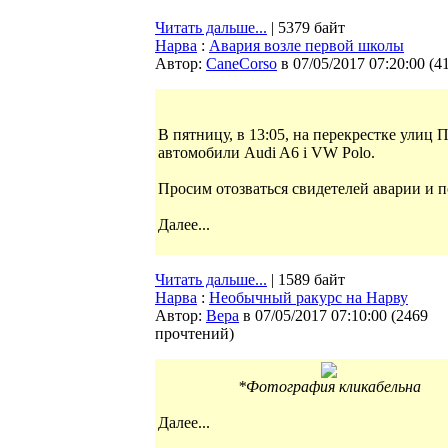
Читать дальше...
| 5379 байт
Нарва
:
Авария возле первой школы
Автор:
CaneCorso
в 07/05/2017 07:20:00
(
4
В пятницу, в 13:05, на перекрестке улиц
автомобили Audi A6 i VW Polo.
Просим отозваться свидетелей аварии и п
Далее...
Читать дальше...
| 1589 байт
Нарва
:
Необычный ракурс на Нарву
Автор:
Bepa
в 07/05/2017 07:10:00
(
2469
прочтений
)
*Фотография кликабельна
Далее...