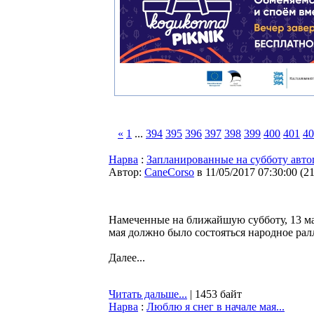
«
1
...
394
395
396
397
398
399
400
401
40
Нарва
:
Запланированные на субботу авто
Автор:
CaneCorso
в 11/05/2017 07:30:00
(
2
Намеченные на ближайшую субботу, 13 ма
мая должно было состояться народное ралл
Далее...
Читать дальше...
| 1453 байт
Нарва
:
Люблю я снег в начале мая...