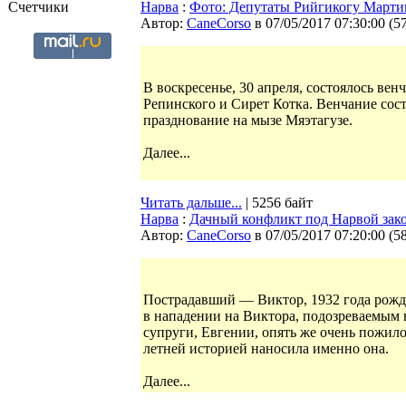
Счетчики
Нарва
:
Фото: Депутаты Рийгикогу Мартин
Автор:
CaneCorso
в 07/05/2017 07:30:00
(
5
В воскресенье, 30 апреля, состоялось ве
Репинского и Сирет Котка. Венчание сос
празднование на мызе Мяэтагузе.
Далее...
Читать дальше...
| 5256 байт
Нарва
:
Дачный конфликт под Нарвой законч
Автор:
CaneCorso
в 07/05/2017 07:20:00
(
5
Пострадавший — Виктор, 1932 года рожде
в нападении на Виктора, подозреваемым в 
супруги, Евгении, опять же очень пожило
летней историей наносила именно она.
Далее...