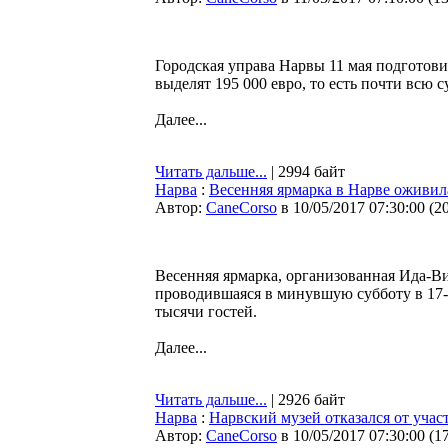
Городская управа Нарвы 11 мая подготови
выделят 195 000 евро, то есть почти всю с
Далее...
Читать дальше...
| 2994 байт
Нарва
:
Весенняя ярмарка в Нарве оживил
Автор:
CaneCorso
в 10/05/2017 07:30:00
(
2
Весенняя ярмарка, организованная Ида-В
проводившаяся в минувшую субботу в 17-й
тысячи гостей.
Далее...
Читать дальше...
| 2926 байт
Нарва
:
Нарвский музей отказался от учас
Автор:
CaneCorso
в 10/05/2017 07:30:00
(
1