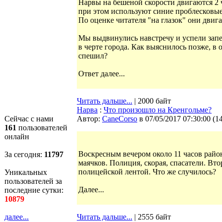
Нарвы на бешеной скорости двигаются 2
при этом используют синие проблесковые
По оценке читателя "на глазок" они двига
Мы выдвинулись навстречу и успели запе
в черте города. Как выяснилось позже, в
спешил?
Ответ далее...
Читать дальше...
| 2000 байт
Нарва
:
Что произошло на Кренгольме?
Сейчас с нами
Автор:
CaneCorso
в 07/05/2017 07:30:00
(
1
161
пользователей
онлайн
Воскресным вечером около 11 часов райо
За сегодня:
11797
маячков. Полиция, скорая, спасатели. Вто
полицейской лентой. Что же случилось?
Уникальных
пользователей за
Далее...
последние сутки:
10879
далее...
Читать дальше...
| 2555 байт