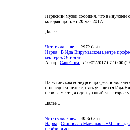
Нарвский музей сообщил, что вынужден о
которая пройдет 20 мая 2017.
Далее...
Читать дальше...
| 2972 байт
Нарва
:
В Ида-Вирумааском центре профе
мастеров Эстонии
Автор:
CaneCorso
в 10/05/2017 07:10:00
(
1
На эстонском конкурсе профессиональных
прошедшей неделе, пять учащихся Ида-Ви
первые места, а один учащийся – второе м
Далее...
Читать дальше...
| 4056 байт
Нарва
:
Станислав Максимов: «Мы не идеа
необходимо»