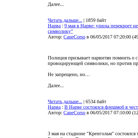
Далее...
Читать дальше...
| 1859 байт
Нарва
:
9 мая в Нарве: улицы перекроет н
символику”
Автор:
CaneCorso
в 06/05/2017 07:20:00
(
4
Полиция призывает нарвитян помнить о с
провоцирующей символики, но против про
Не запрещено, но…
Далее...
Читать дальше...
| 6534 байт
Нарва
:
В Нарве состоялся флешмоб в чес
Автор:
CaneCorso
в 06/05/2017 07:10:00
(
1
3 мая на стадионе "Кренгольм" состоялс