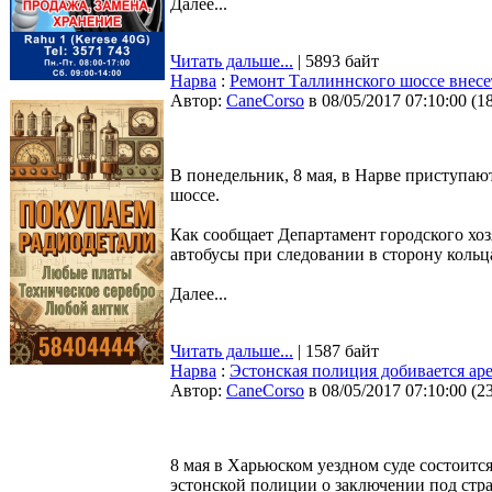
Далее...
Читать дальше...
| 5893 байт
Нарва
:
Ремонт Таллиннского шоссе внесе
Автор:
CaneCorso
в 08/05/2017 07:10:00
(
1
В понедельник, 8 мая, в Нарве приступа
шоссе.
Как сообщает Департамент городского хоз
автобусы при следовании в сторону кольца
Далее...
Читать дальше...
| 1587 байт
Нарва
:
Эстонская полиция добивается аре
Автор:
CaneCorso
в 08/05/2017 07:10:00
(
2
8 мая в Харьюском уездном суде состоится
эстонской полиции о заключении под стр