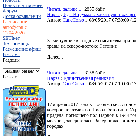
Новости читателей
Читать дальше...
| 2855 байт
Форум
Нарва
:
Ида-Вирумаа захлестнули пожары
Доска объявлений
Автор:
CaneCorso
в 08/05/2017 07:30:00
(
1
Расписание
автобусов с
15.04.2026
SETIкет
За минувшие выходные спасателям пришло
Тех. помощь
травы на северо-востоке Эстонии.
Размещение афиш
Реклама
Далее...
Разделы
Читать дальше...
| 3158 байт
Реклама
Нарва
:
Единственная реликвия
Автор:
CaneCorso
в 08/05/2017 07:10:00
(
1
17 апреля 2017 года в Посольстве Эстонс
которое невозможно. Посол Эстонии в Ук
прадеда, погибшего под Нарвой в 1944 год
месяцев, завершилась. Завершилась и ист
городах.