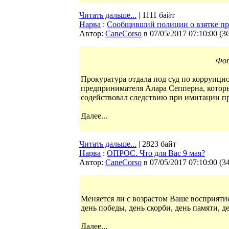
Читать дальше...
| 1111 байт
Нарва
:
Сообщивший полиции о взятке пр
Автор:
CaneCorso
в 07/05/2017 07:10:00
(
3
Фо
Прокуратура отдала под суд по коррупци
предпринимателя Алара Сепперна, которы
содействовал следствию при имитации п
Далее...
Читать дальше...
| 2823 байт
Нарва
:
ОПРОС. Что для Вас 9 мая?
Автор:
CaneCorso
в 07/05/2017 07:10:00
(
3
Меняется ли с возрастом Ваше восприятие 
день победы, день скорби, день памяти, 
Далее...