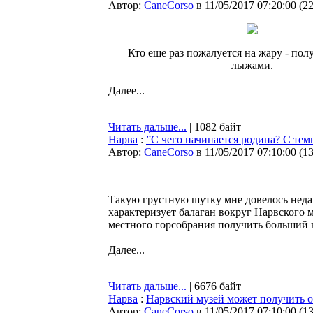
Автор:
CaneCorso
в 11/05/2017 07:20:00
(
2
Кто еще раз пожалуется на жару - пол
лыжами.
Далее...
Читать дальше...
| 1082 байт
Нарва
:
”С чего начинается родина? С тем
Автор:
CaneCorso
в 11/05/2017 07:10:00
(
1
Такую грустную шутку мне довелось неда
характеризует балаган вокруг Нарвского м
местного горсобрания получить больший 
Далее...
Читать дальше...
| 6676 байт
Нарва
:
Нарвский музей может получить от
Автор:
CaneCorso
в 11/05/2017 07:10:00
(
1