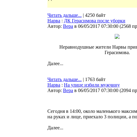
Читать дальше...
| 4250 байт
Нарва
:
ДК Герасимова после уборки
Автор:
Bepa
в 06/05/2017 07:30:00
(
2568 п
Неравнодушные жители Нарвы прив
Герасимова.
Далее...
Читать дальше...
| 1763 байт
Нарва
:
На улице избили мужчину
Автор:
Bepa
в 06/05/2017 07:30:00
(
2094 п
Сегодня в 14:00, около маленького максим
на руках и лице, приехало 3 полиции, а по
Далее...