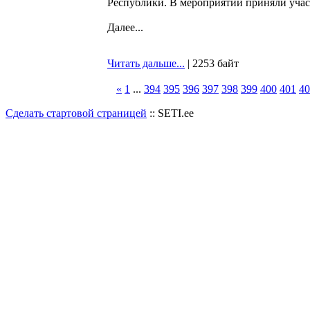
Республики. В мероприятии приняли участ
Далее...
Читать дальше...
| 2253 байт
«
1
...
394
395
396
397
398
399
400
401
40
Сделать стартовой страницей
:: SETI.ee