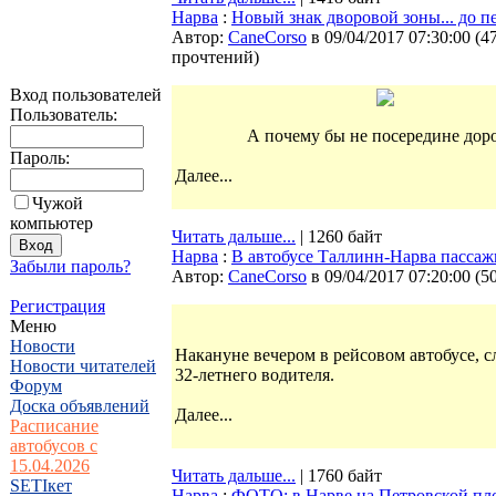
Нарва
:
Новый знак дворовой зоны... до п
Автор:
CaneCorso
в 09/04/2017 07:30:00
(
4
прочтений
)
Вход пользователей
Пользователь:
А почему бы не посередине дор
Пароль:
Далее...
Чужой
компьютер
Читать дальше...
| 1260 байт
Нарва
:
В автобусе Таллинн-Нарва пассаж
Забыли пароль?
Автор:
CaneCorso
в 09/04/2017 07:20:00
(
5
Регистрация
Меню
Новости
Накануне вечером в рейсовом автобусе, с
Новости читателей
32-летнего водителя.
Форум
Доска объявлений
Далее...
Расписание
автобусов с
15.04.2026
Читать дальше...
| 1760 байт
SETIкет
Нарва
:
ФОТО: в Нарве на Петровской пл