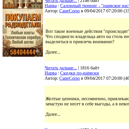
Читать дальше...
| 2146 байт
Нарва
:
Салонный тюнинг - "нарвское нас
Автор:
CaneCorso
в 09/04/2017 07:20:00
(
3
Вот такие военные действия "происходят"
Что сподвигло владельца авто на столь 
выделиться и привлечь внимание?
Далее...
Читать дальше...
| 1816 байт
Нарва
:
Скидки по-нарвски
Автор:
CaneCorso
в 09/04/2017 07:20:00
(
4
Желтые ценники, несомненно, привлекаю
зачастую не несет в себе выгоды, а в нек
Далее...