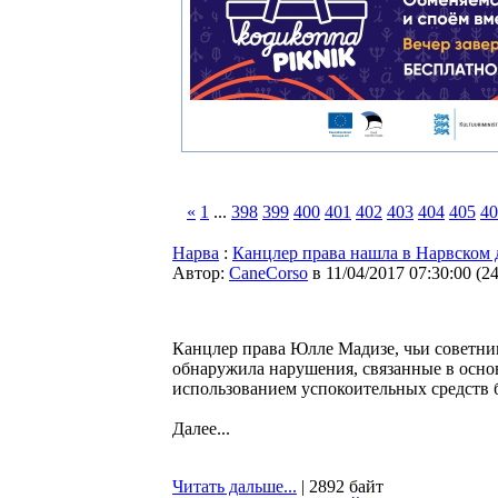
«
1
...
398
399
400
401
402
403
404
405
40
Нарва
:
Канцлер права нашла в Нарвском
Автор:
CaneCorso
в 11/04/2017 07:30:00
(
2
Канцлер права Юлле Мадизе, чьи советник
обнаружила нарушения, связанные в осно
использованием успокоительных средств б
Далее...
Читать дальше...
| 2892 байт