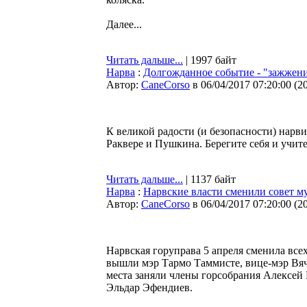
Далее...
Читать дальше...
| 1997 байт
Нарва
:
Долгожданное событие - "зажжени
Автор:
CaneCorso
в 06/04/2017 07:20:00
(
2
К великой радости (и безопасности) нарви
Раквере и Пушкина. Берегите себя и учите
Читать дальше...
| 1137 байт
Нарва
:
Нарвские власти сменили совет м
Автор:
CaneCorso
в 06/04/2017 07:20:00
(
2
Нарвская горуправа 5 апреля сменила всех
вышли мэр Тармо Таммисте, вице-мэр Вяч
места заняли члены горсобрания Алексей 
Эльдар Эфендиев.