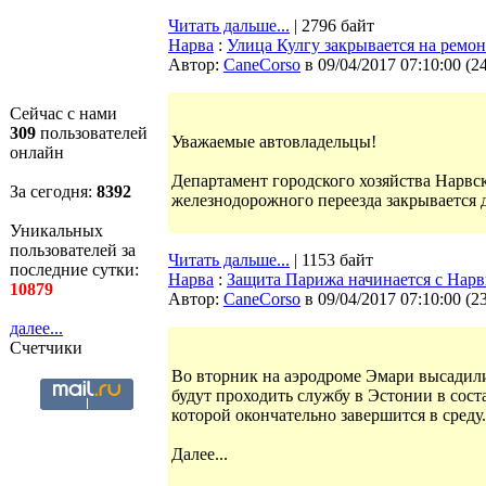
Читать дальше...
| 2796 байт
Нарва
:
Улица Кулгу закрывается на ремон
Автор:
CaneCorso
в 09/04/2017 07:10:00
(
2
Сейчас с нами
309
пользователей
Уважаемые автовладельцы!
онлайн
Департамент городского хозяйства Нарвск
За сегодня:
8392
железнодорожного переезда закрывается д
Уникальных
пользователей за
Читать дальше...
| 1153 байт
последние сутки:
Нарва
:
Защита Парижа начинается с Нар
10879
Автор:
CaneCorso
в 09/04/2017 07:10:00
(
2
далее...
Счетчики
Во вторник на аэродроме Эмари высадил
будут проходить службу в Эстонии в сос
которой окончательно завершится в среду.
Далее...