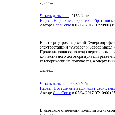
Далее...
Читать дальше...
| 2153 байт
Нарва
:
Нарвские энергетики обратились 
Автор:
CaneCorso
в 07/04/2017 07:20:00
(
1
В четверг утром нарвский ”Энергопрофсо
электростанции ”Аувере” и Завода масел,
Продолжающиеся полгода переговоры с раб
коллективного договора привели разве чт
категорически не получается, а энергетик
Далее...
Читать дальше...
| 6686 байт
Нарва
:
Потерянные вещи ждут своих вла
Автор:
CaneCorso
в 07/04/2017 07:10:00
(
2
В нарвском отделении полиции ждут свои
коляска.