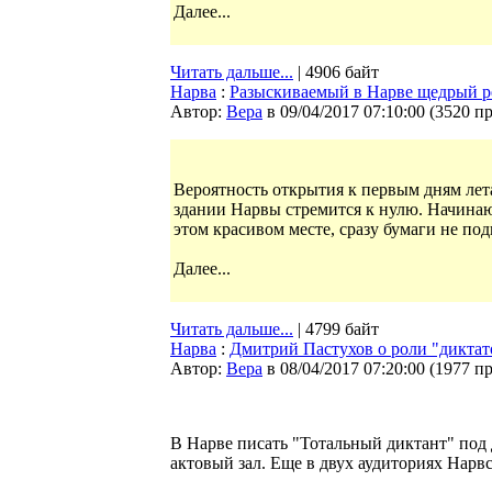
Далее...
Читать дальше...
| 4906 байт
Нарва
:
Разыскиваемый в Нарве щедрый р
Автор:
Bepa
в 09/04/2017 07:10:00
(
3520 п
Вероятность открытия к первым дням ле
здании Нарвы стремится к нулю. Начинаю
этом красивом месте, сразу бумаги не под
Далее...
Читать дальше...
| 4799 байт
Нарва
:
Дмитрий Пастухов о роли "диктато
Автор:
Bepa
в 08/04/2017 07:20:00
(
1977 п
В Нарве писать "Тотальный диктант" под
актовый зал. Еще в двух аудиториях Нарвс