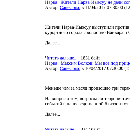
Нарва
:
Жители Нарва-Йыэсуу не дали сог
Автор:
CaneCorso
в 11/04/2017 07:30:00
(
1
Жители Нарва-Йыэсуу выступили против 
курортного города с волостью Вайвара и 
Далее...
Читать дальше...
| 1831 байт
Нарва
:
Максим Волков: Мы все под прице
Автор:
CaneCorso
в 10/04/2017 07:30:00
(
1
Меньше чем за месяц произошло три терак
На вопрос о том, возросла ли террористич
событий в непосредственной близости от
Далее...
Читать дальше...
| 3247 байт