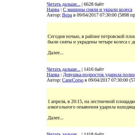
Читать дальше...
| 6628 байт
Нарва
:
С машины сняли и украли колеса
Автор:
Bepa
в 09/04/2017 07:30:00
(
5898 п
Сегодня ночью, в районе петровской пло
были сняты и украдены четыре колеса с д
Далее...
Читать дальше...
| 1416 байт
Нарва
:
Девушка-подросток ударила поли
Автор:
CaneCorso
в 09/04/2017 07:30:00
(
5
1 апреля, в 20:15, на лестничной площадк
алкогольного опьянения ударила находящ
Далее...
Читать дальше...
| 1418 байт