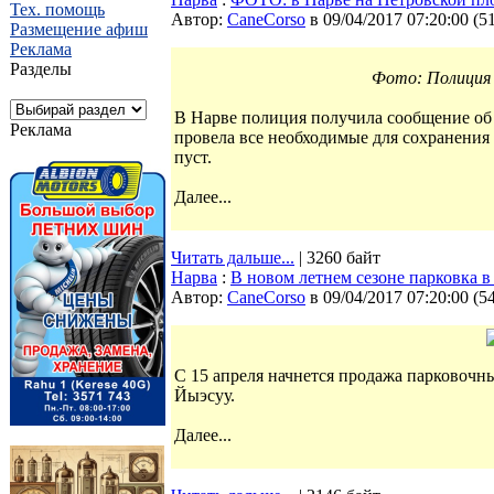
Тех. помощь
Автор:
CaneCorso
в 09/04/2017 07:20:00
(
5
Размещение афиш
Реклама
Разделы
Фото: Полиция 
В Нарве полиция получила сообщение об
Реклама
провела все необходимые для сохранения 
пуст.
Далее...
Читать дальше...
| 3260 байт
Нарва
:
В новом летнем сезоне парковка 
Автор:
CaneCorso
в 09/04/2017 07:20:00
(
5
С 15 апреля начнется продажа парковочны
Йыэсуу.
Далее...