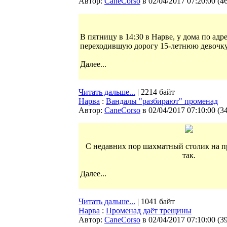
Автор:
CaneCorso
в 02/04/2017 07:20:00
(
4
В пятницу в 14:30 в Нарве, у дома по ад
переходившую дорогу 15-летнюю девочку
Далее...
Читать дальше...
| 2214 байт
Нарва
:
Вандалы "разбирают" променад
Автор:
CaneCorso
в 02/04/2017 07:10:00
(
3
С недавних пор шахматный столик на п
так.
Далее...
Читать дальше...
| 1041 байт
Нарва
:
Променад даёт трещины
Автор:
CaneCorso
в 02/04/2017 07:10:00
(
3