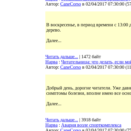
Автор:
CaneCorso
в 02/04/2017 07:30:00
(
5
В воскресенье, в период времени с 13:00 
дерево.
Далее...
Читать дальше...
| 1472 байт
Нарва
:
Читательница: что делать, если 
Автор:
CaneCorso
в 02/04/2017 07:30:00
(
1
Добрый день, дорогие читатели. Уже давн
симптомы болезни, вполне имею все осно
Далее...
Читать дальше...
| 3918 байт
Нарва
:
Авария возле спорткомплекса
Автор:
CaneCorso
в 02/04/2017 07:30:00
(
7