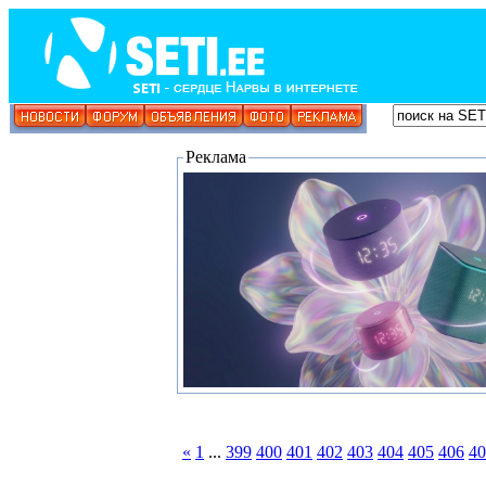
Реклама
«
1
...
399
400
401
402
403
404
405
406
40