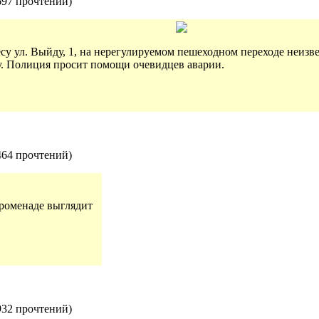
697 прочтений
)
ресу ул. Выйду, 1, на нерегулируемом пешеходном переходе неизв
. Полиция просит помощи очевидцев аварии.
464 прочтений
)
роменаде выглядит
932 прочтений
)