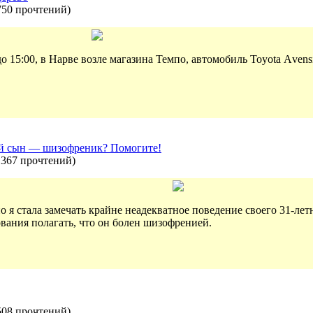
750 прочтений
)
до 15:00, в Нарве возле магазина Темпо, автомобиль Toyota Аvensi
мой сын — шизофреник? Помогите!
1367 прочтений
)
о я стала замечать крайне неадекватное поведение своего 31-лет
вания полагать, что он болен шизофренией.
508 прочтений
)