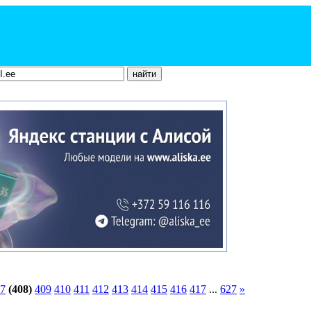
7
(408)
409
410
411
412
413
414
415
416
417
...
627
»