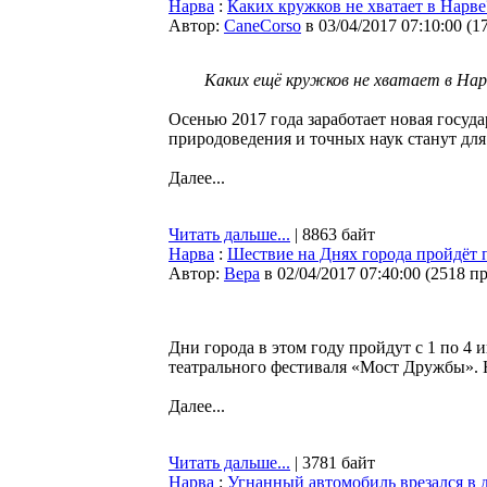
Нарва
:
Каких кружков не хватает в Нарве
Автор:
CaneCorso
в 03/04/2017 07:10:00
(
1
Каких ещё кружков не хватает в Нар
Осенью 2017 года заработает новая госуд
природоведения и точных наук станут для 
Далее...
Читать дальше...
| 8863 байт
Нарва
:
Шествие на Днях города пройдёт
Автор:
Bepa
в 02/04/2017 07:40:00
(
2518 п
Дни города в этом году пройдут с 1 по 4
театрального фестиваля «Мост Дружбы». 
Далее...
Читать дальше...
| 3781 байт
Нарва
:
Угнанный автомобиль врезался в 