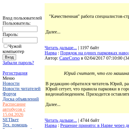
"Качественная" работа специалистов-ст
Вход пользователей
Пользователь:
Далее...
Пароль:
Чужой
Читать дальше...
| 1197 байт
компьютер
Нарва
:
Порядок на одних парковках навод
Автор:
CaneCorso
в 02/04/2017 07:10:00
(
3
Забыли пароль?
Регистрация
Юрий считает, что его машина 
Меню
Новости
В редакцию обратился читатель Юрий, рас
Новости читателей
Юрий сетует, что правила парковки в гор
Форум
видеонаблюдением. Приходится оставлять
Доска объявлений
Расписание
Далее...
автобусов с
15.04.2026
SETIкет
Читать дальше...
| 4744 байт
Тех. помощь
Нарва
:
Решение принято: в Нарве через 