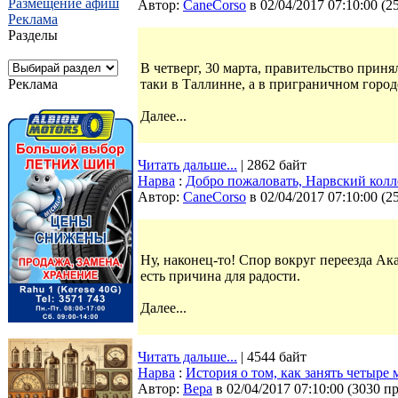
Размещение афиш
Автор:
CaneCorso
в 02/04/2017 07:10:00
(
2
Реклама
Разделы
В четверг, 30 марта, правительство прин
Реклама
таки в Таллинне, а в приграничном город
Далее...
Читать дальше...
| 2862 байт
Нарва
:
Добро пожаловать, Нарвский кол
Автор:
CaneCorso
в 02/04/2017 07:10:00
(
2
Ну, наконец-то! Спор вокруг переезда А
есть причина для радости.
Далее...
Читать дальше...
| 4544 байт
Нарва
:
История о том, как занять четыре 
Автор:
Bepa
в 02/04/2017 07:10:00
(
3030 п