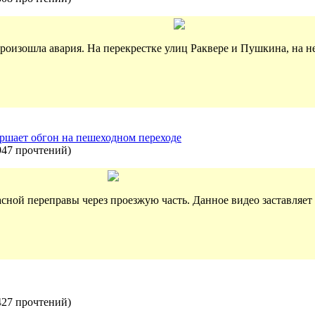
произошла авария. На перекрестке улиц Раквере и Пушкина, на н
ершает обгон на пешеходном переходе
947 прочтений
)
сной переправы через проезжую часть. Данное видео заставляет 
427 прочтений
)