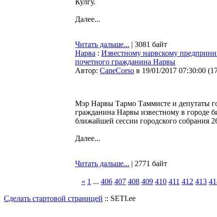
Кулгу.
Далее...
Читать дальше...
| 3081 байт
Нарва
:
Известному нарвскому предприни
почетного гражданина Нарвы
Автор:
CaneCorso
в 19/01/2017 07:30:00
(
1
Мэр Нарвы Тармо Таммисте и депутаты го
гражданина Нарвы известному в городе би
ближайшей сессии городского собрания 26
Далее...
Читать дальше...
| 2771 байт
«
1
...
406
407
408
409
410
411
412
413
41
Сделать стартовой страницей
:: SETI.ee