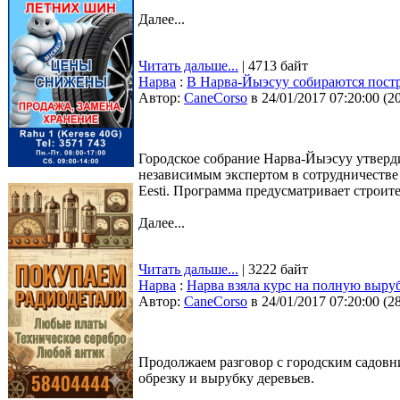
Далее...
Читать дальше...
| 4713 байт
Нарва
:
В Нарва-Йыэсуу собираются пост
Автор:
CaneCorso
в 24/01/2017 07:20:00
(
2
Городское собрание Нарва-Йыэсуу утверд
независимым экспертом в сотрудничестве
Eesti. Программа предусматривает строит
Далее...
Читать дальше...
| 3222 байт
Нарва
:
Нарва взяла курс на полную выру
Автор:
CaneCorso
в 24/01/2017 07:20:00
(
2
Продолжаем разговор с городским садо
обрезку и вырубку деревьев.