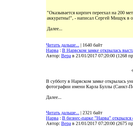
"Оказывается кирпич переехал на 200 мет
аккуратны!", - написал Сергей Мищук в 
Далее...
Читать дальше...
| 1640 байт
Нарва
:
В Нарвском замке открылась выст
Автор:
Bepa
в 21/01/2017 07:20:00
(
1268 п
В субботу в Нарвском замке открылась у
фотографии имени Карла Буллы (Санкт-Пе
Далее...
Читать дальше...
| 2321 байт
Нарва
:
В бизнес-парке ”Нарва” открылся
Автор:
Bepa
в 21/01/2017 07:20:00
(
2675 п