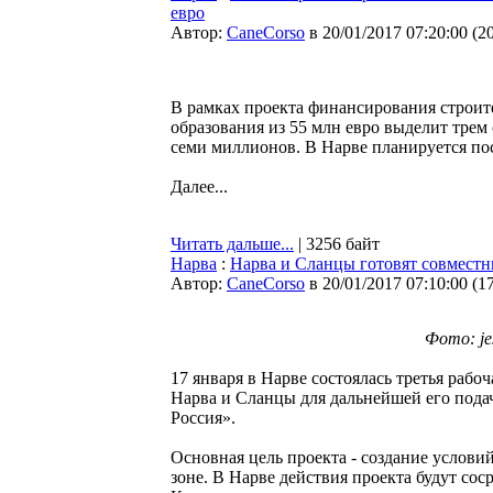
евро
Автор:
CaneCorso
в 20/01/2017 07:20:00
(
2
В рамках проекта финансирования строит
образования из 55 млн евро выделит трем
семи миллионов. В Нарве планируется пос
Далее...
Читать дальше...
| 3256 байт
Нарва
:
Нарва и Сланцы готовят совместн
Автор:
CaneCorso
в 20/01/2017 07:10:00
(
1
Фото: je
17 января в Нарве состоялась третья рабо
Нарва и Сланцы для дальнейшей его пода
Россия».
Основная цель проекта - создание услови
зоне. В Нарве действия проекта будут со