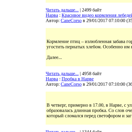
Читать дальше...
| 2499 байт
Нарва
:
Красивое видео кормления лебеде
Автор:
CaneCorso
в 29/01/2017 07:10:00
(
3
Кормление птиц – излюбленная забава го
угостить пернатых хлебом. Особенно им 
Далее...
Читать дальше...
| 4958 байт
Нарва
:
Пробка в Нарве
Автор:
CaneCorso
в 29/01/2017 07:10:00
(
3
В четверг, примерно в 17.00, в Нарве, с 
образовалась длинная пробка. Со слов оч
который сломался перед светофором и заг
Читать дальше...
| 1344 байт