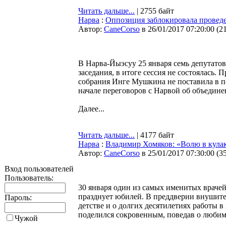
Читать дальше...
| 2755 байт
Нарва
:
Оппозиция заблокировала провед
Автор:
CaneCorso
в 26/01/2017 07:20:00
(
2
В Нарва-Йыэсуу 25 января семь депутатов
заседания, в итоге сессия не состоялась. 
собрания Инге Мушкина не поставила в п
начале переговоров с Нарвой об объедине
Далее...
Читать дальше...
| 4177 байт
Нарва
:
Владимир Хомяков: «Волю в кулак
Автор:
CaneCorso
в 25/01/2017 07:30:00
(
3
Вход пользователей
Пользователь:
30 января один из самых именитых враче
празднует юбилей. В преддверии внушите
Пароль:
детстве и о долгих десятилетиях работы 
поделился сокровенным, поведав о любим
Чужой