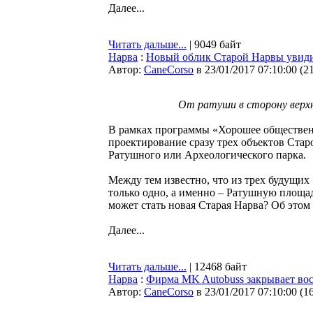
Далее...
Читать дальше...
| 9049 байт
Нарва
:
Новый облик Старой Нарвы увиди
Автор:
CaneCorso
в 23/01/2017 07:10:00
(
2
От ратуши в сторону верхн
В рамках программы «Хорошее обществен
проектирование сразу трех объектов Ста
Ратушного или Археологического парка.
Между тем известно, что из трех будущих
только одно, а именно – Ратушную площад
может стать новая Старая Нарва? Об это
Далее...
Читать дальше...
| 12468 байт
Нарва
:
Фирма MK Autobuss закрывает во
Автор:
CaneCorso
в 23/01/2017 07:10:00
(
1