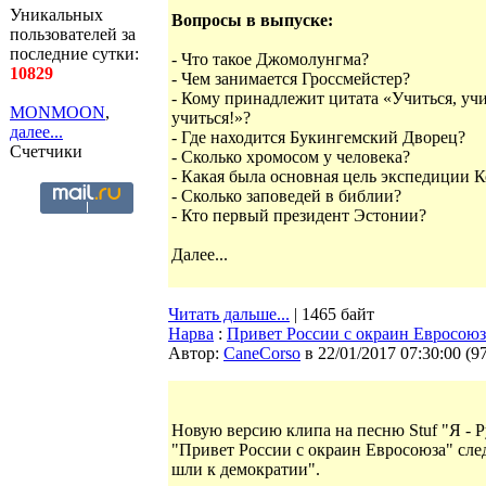
Уникальных
Вопросы в выпуске:
пользователей за
последние сутки:
- Что такое Джомолунгма?
10829
- Чем занимается Гроссмейстер?
- Кому принадлежит цитата «Учиться, учи
MONMOON
,
учиться!»?
далее...
- Где находится Букингемский Дворец?
Счетчики
- Сколько хромосом у человека?
- Какая была основная цель экспедиции К
- Сколько заповедей в библии?
- Кто первый президент Эстонии?
Далее...
Читать дальше...
| 1465 байт
Нарва
:
Привет России с окраин Евросоюз
Автор:
CaneCorso
в 22/01/2017 07:30:00
(
9
Новую версию клипа на песню Stuf "Я - 
"Привет России с окраин Евросоюза" сле
шли к демократии".