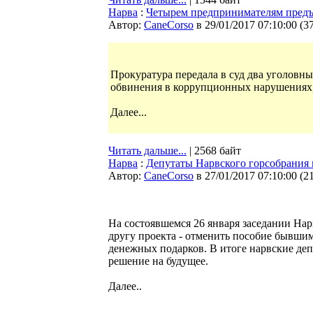
Нарва
:
Четырем предпринимателям предъя
Автор:
CaneCorso
в 29/01/2017 07:10:00
(
3
Прокуратура передала в суд два уголовн
обвинения в коррупционных нарушениях,
Далее...
Читать дальше...
| 2568 байт
Нарва
:
Депутаты Нарвского горсобрания 
Автор:
CaneCorso
в 27/01/2017 07:10:00
(
2
На состоявшемся 26 января заседании На
другу проекта - отменить пособие бывшим
денежных подарков. В итоге нарвские деп
решение на будущее.
Далее..