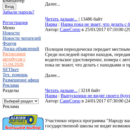
компьютер
Далее...
Забыли пароль?
Читать дальше...
| 13486 байт
Регистрация
Нарва
:
Нарва пока не знает, что делать 
Меню
Автор:
CaneCorso
в 25/01/2017 07:10:00
(
2
Новости
Новости читателей
Форум
Доска объявлений
Полиция периодически передает местным 
Расписание
Среди последней партии находок, переда
автобусов с
водительское удостоверение, номера с авт
15.04.2026
пока не знают, что делать с находками и п
SETIкет
Тех. помощь
Далее...
Размещение афиш
Реклама
Разделы
Читать дальше...
| 3218 байт
Нарва
:
Выпускники не видят своего буду
Автор:
CaneCorso
в 24/01/2017 07:30:00
(
2
Реклама
Участники опроса программы "Народу важ
государственной школы не видят возможн