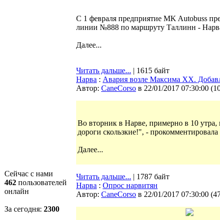
С 1 февраля предприятие MK Autobuss пр
линии №888 по маршруту Таллинн - Нарва
Далее...
Читать дальше...
| 1615 байт
Нарва
:
Авария возле Максима XX. Доба
Автор:
CaneCorso
в 22/01/2017 07:30:00
(
1
Во вторник в Нарве, примерно в 10 утра,
дороги скользкие!", - прокомментировала
Далее...
Сейчас с нами
Читать дальше...
| 1787 байт
462
пользователей
Нарва
:
Опрос нарвитян
онлайн
Автор:
CaneCorso
в 22/01/2017 07:30:00
(
4
За сегодня:
2300