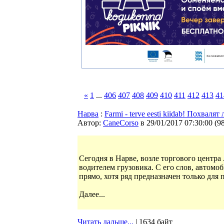
«
1
...
406
407
408
409
410
411
412
413
41
Нарва
:
Farmi - terve eesti kiidab! Похвалят
Автор:
CaneCorso
в 29/01/2017 07:30:00
(
9
Сегодня в Нарве, возле торгового центра 
водителем грузовика. С его слов, автомоб
прямо, хотя ряд предназначен только для 
Далее...
Читать дальше...
| 1634 байт