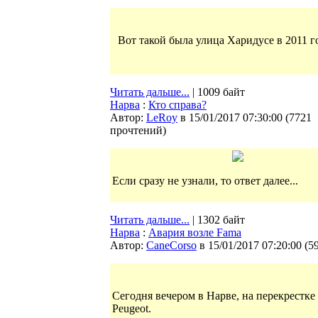
Вот такой была улица Харидусе в 2011 
Читать дальше...
| 1009 байт
Нарва
:
Кто справа?
Автор:
LeRoy
в 15/01/2017 07:30:00
(
7721
прочтений
)
Если сразу не узнали, то ответ далее...
Читать дальше...
| 1302 байт
Нарва
:
Авария возле Fama
Автор:
CaneCorso
в 15/01/2017 07:20:00
(
5
Сегодня вечером в Нарве, на перекрестк
Peugeot.