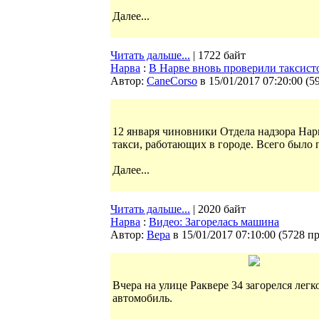
Далее...
Читать дальше...
| 1722 байт
Нарва
:
В Нарве вновь проверили таксист
Автор:
CaneCorso
в 15/01/2017 07:20:00
(
5
12 января чиновники Отдела надзора Нар
такси, работающих в городе. Всего было 
Далее...
Читать дальше...
| 2020 байт
Нарва
:
Видео: Загорелась машина
Автор:
Bepa
в 15/01/2017 07:10:00
(
5728 п
Вчера на улице Раквере 34 загорелся легк
автомобиль.