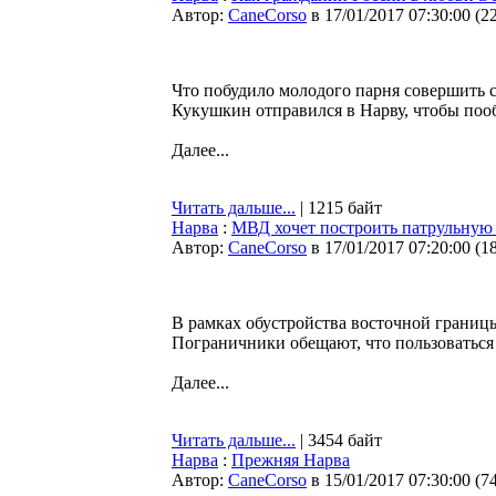
Автор:
CaneCorso
в 17/01/2017 07:30:00
(
2
Что побудило молодого парня совершить 
Кукушкин отправился в Нарву, чтобы пооб
Далее...
Читать дальше...
| 1215 байт
Нарва
:
МВД хочет построить патрульную 
Автор:
CaneCorso
в 17/01/2017 07:20:00
(
1
В рамках обустройства восточной границ
Пограничники обещают, что пользоваться
Далее...
Читать дальше...
| 3454 байт
Нарва
:
Прежняя Нарва
Автор:
CaneCorso
в 15/01/2017 07:30:00
(
7