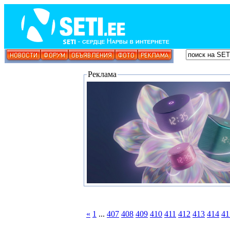
Реклама
«
1
...
407
408
409
410
411
412
413
414
41