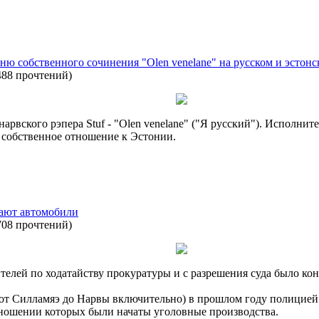
ню собственного сочинения "Olen venelane" на русском и эстонс
488 прочтений
)
арвского рэпера Stuf - "Olen venelane" ("Я русский"). Исполни
 собственное отношение к Эстонии.
ают автомобили
708 прочтений
)
телей по ходатайству прокуратуры и с разрешения суда было ко
 от Силламяэ до Нарвы включительно) в прошлом году полицией
отношении которых были начаты уголовные производства.