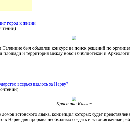
ит город к жизни
очтений
)
 в Таллинне был объявлен конкурс на поиск решений по организ
 площади и территория между новой библиотекой и Археологичес
дарство всерьез взялось за Нарву?
рочтений
)
Кристина Каллас
 домов эстонского языка, концепция которых будет представлена
о в Нарве для прорыва необходимо создать и эстоноязычные рабо