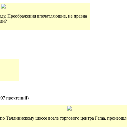
году. Преображения впечатляющие, не правда
ли?
997 прочтений
)
е по Таллиннскому шоссе возле торгового центра Fama, произо