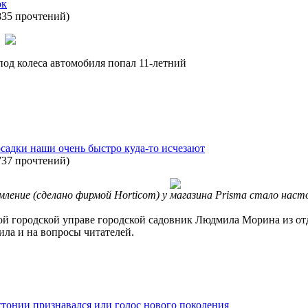
ок
835 прочтений
)
под колеса автомобиля попал 11-летний
осадки наши очень быстро куда-то исчезают
737 прочтений
)
рмление (сделано фирмой Horticom) у магазина Prisma стало на
ой городской управе городской садовник Людмила Морина из отд
ила и на вопросы читателей.
тонии признавался или голос нового поколения