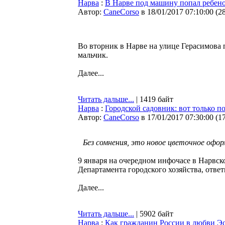
Нарва
:
В Нарве под машину попал ребен
Автор:
CaneCorso
в 18/01/2017 07:10:00
(
2
Во вторник в Нарве на улице Герасимова 
мальчик.
Далее...
Читать дальше...
| 1419 байт
Нарва
:
Городской садовник: вот только п
Автор:
CaneCorso
в 17/01/2017 07:30:00
(
1
Без сомнения, это новое цветочное офо
9 января на очередном инфочасе в Нарвск
Департамента городского хозяйства, ответ
Далее...
Читать дальше...
| 5902 байт
Нарва
:
Как гражданин России в любви Эс