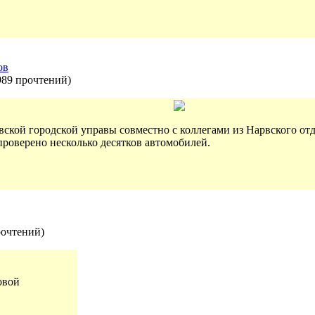
ов
989 прочтений
)
вской городской управы совместно с коллегами из Нарвского о
проверено несколько десятков автомобилей.
рочтений
)
овой