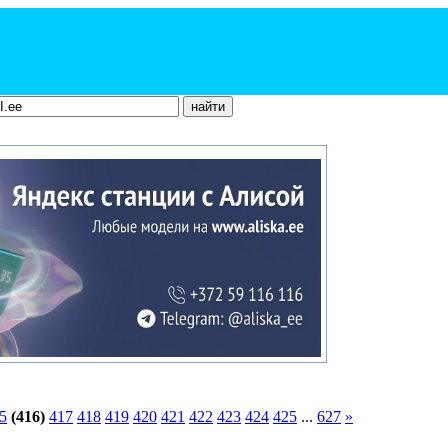
5
(416)
417
418
419
420
421
422
423
424
425
...
627
»