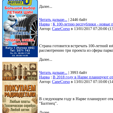
Далее...
Читать дальше...
| 2446 байт
Нарва
:
К 100-летию республики - новые 
Автор:
CaneCorso
в 13/01/2017 07:20:00
(
1
Страна готовится встречать 100-летний 
рассмотрению три проекта из сферы парко
Далее...
Читать дальше...
| 3993 байт
Нарва
:
В 2018 году в Нарве планируют о
Автор:
CaneCorso
в 13/01/2017 07:10:00
(
1
В следующем году в Нарве планируют откр
"Балтиец".
Далее...