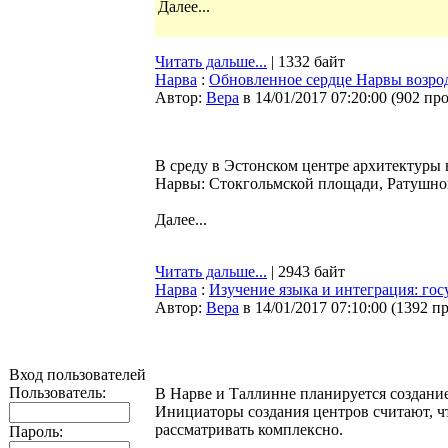
Далее...
Читать дальше...
| 1332 байт
Нарва
:
Обновленное сердце Нарвы возрод
Автор:
Bepa
в 14/01/2017 07:20:00
(
902 пр
В среду в Эстонском центре архитектуры
Нарвы: Стокгольмской площади, Ратушной
Далее...
Читать дальше...
| 2943 байт
Нарва
:
Изучение языка и интеграция: госу
Автор:
Bepa
в 14/01/2017 07:10:00
(
1392 п
Вход пользователей
Пользователь:
В Нарве и Таллинне планируется создание
Инициаторы создания центров считают, чт
рассматривать комплексно.
Пароль: