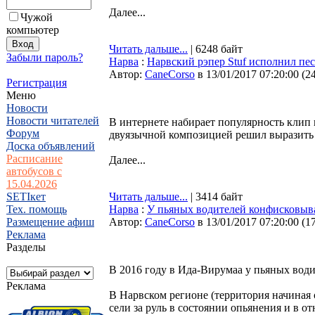
Далее...
Чужой
компьютер
Читать дальше...
| 6248 байт
Забыли пароль?
Нарва
:
Нарвский рэпер Stuf исполнил пес
Автор:
CaneCorso
в 13/01/2017 07:20:00
(
2
Регистрация
Меню
Новости
Новости читателей
В интернете набирает популярность клип н
Форум
двуязычной композицией решил выразить
Доска объявлений
Расписание
Далее...
автобусов с
15.04.2026
SETIкет
Читать дальше...
| 3414 байт
Тех. помощь
Нарва
:
У пьяных водителей конфисковыв
Размещение афиш
Автор:
CaneCorso
в 13/01/2017 07:20:00
(
1
Реклама
Разделы
В 2016 году в Ида-Вирумаа у пьяных води
Реклама
В Нарвском регионе (территория начиная
сели за руль в состоянии опьянения и в 