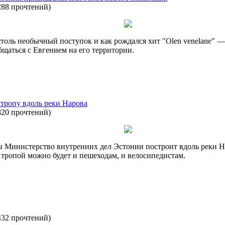
288 прочтений
)
столь необычный поступок и как рождался хит "Olen venelane" 
щаться с Евгением на его территории.
тропу вдоль реки Нарова
820 прочтений
)
ы Министерство внутренних дел Эстонии построит вдоль реки Н
 тропой можно будет и пешеходам, и велосипедистам.
432 прочтений
)