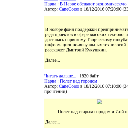
Нарва
:
В Нарве обещают экономическую 
Автор:
CaneCorso
в 18/12/2016 07:20:00
(
3
В ноябре фонд поддержки предпринимате
ряда проектов в сфере высоких технологи
досталась нарвскому Творческому инкуба
информационно-визуальных технологий. О 
расскажет Дмитрий Кукушкин.
Далее...
Читать дальше...
| 1820 байт
Нарва
:
Полет над городом
Автор:
CaneCorso
в 18/12/2016 07:10:00
(
3
прочтений
)
Полет над старым городом и 7-ой 
Далее...