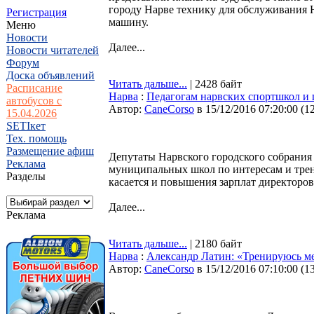
городу Нарве технику для обслуживания
Регистрация
машину.
Меню
Новости
Далее...
Новости читателей
Форум
Доска объявлений
Читать дальше...
| 2428 байт
Расписание
Нарва
:
Педагогам нарвских спортшкол и 
автобусов с
Автор:
CaneCorso
в 15/12/2016 07:20:00
(
1
15.04.2026
SETIкет
Тех. помощь
Размещение афиш
Депутаты Нарвского городского собрания
Реклама
муниципальных школ по интересам и трен
Разделы
касается и повышения зарплат директоро
Далее...
Реклама
Читать дальше...
| 2180 байт
Нарва
:
Александр Латин: «Тренируюсь м
Автор:
CaneCorso
в 15/12/2016 07:10:00
(
1