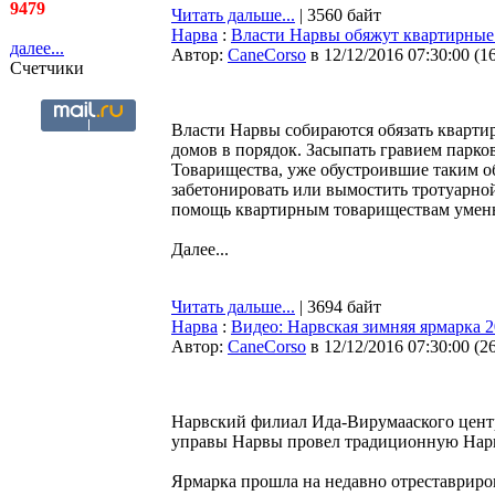
9479
Читать дальше...
| 3560 байт
Нарва
:
Власти Нарвы обяжут квартирные 
далее...
Автор:
CaneCorso
в 12/12/2016 07:30:00
(
1
Счетчики
Власти Нарвы собираются обязать квартир
домов в порядок. Засыпать гравием парко
Товарищества, уже обустроившие таким об
забетонировать или вымостить тротуарной
помощь квартирным товариществам уменьша
Далее...
Читать дальше...
| 3694 байт
Нарва
:
Видео: Нарвская зимняя ярмарка 
Автор:
CaneCorso
в 12/12/2016 07:30:00
(
2
Нарвский филиал Ида-Вирумааского центр
управы Нарвы провел традиционную На
Ярмарка прошла на недавно отреставриро