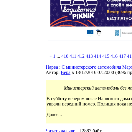
«
1
...
410
411
412
413
414
415
416
417
41
Нарва
:
С министерского автомобиля Март
Автор:
Bepa
в 18/12/2016 07:20:00
(
3696 п
Министерский автомобиль без но
В субботу вечером возле Нарвского дома
украли передний номер. Полиция пока н
Далее...
Читать дальше...
| 2887 байт