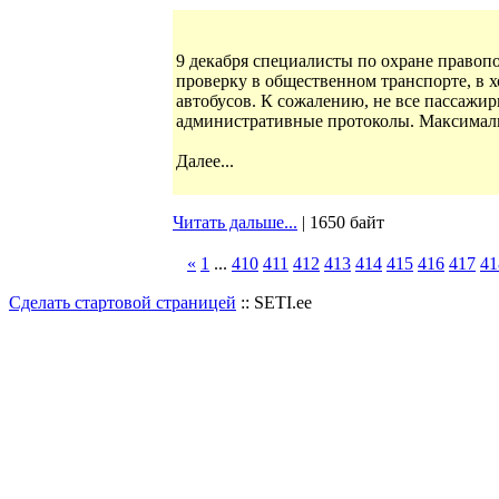
9 декабря специалисты по охране правоп
проверку в общественном транспорте, в 
автобусов. К сожалению, не все пассажи
административные протоколы. Максимальн
Далее...
Читать дальше...
| 1650 байт
«
1
...
410
411
412
413
414
415
416
417
41
Сделать стартовой страницей
:: SETI.ee