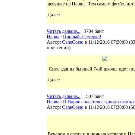
девушке из Нарвы. Тем самым футболист 
Далее...
Читать дальше...
| 3704 байт
Нарва
:
Прощай, Семерка!
Автор:
CaneCorso
в 11/12/2016 07:30:00
(
8
прочтений
)
Снос здания бывшей 7-ой школы идет по
Далее...
Читать дальше...
| 1507 байт
Нарва
:
В Нарве спасатели тушили огонь в
Автор:
CaneCorso
в 11/12/2016 07:30:00
(
6
Вечером в среду и в ночь на четверг в На