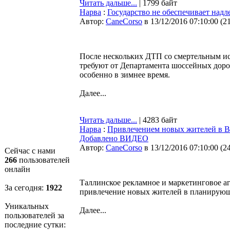
Читать дальше...
| 1799 байт
Нарва
:
Государство не обеспечивает над
Автор:
CaneCorso
в 13/12/2016 07:10:00
(
2
После нескольких ДТП со смертельным и
требуют от Департамента шоссейных доро
особенно в зимнее время.
Далее...
Читать дальше...
| 4283 байт
Нарва
:
Привлечением новых жителей в Вай
Добавлено ВИДЕО
Автор:
CaneCorso
в 13/12/2016 07:10:00
(
2
Сейчас с нами
266
пользователей
онлайн
Таллинское рекламное и маркетинговое аге
За сегодня:
1922
привлечение новых жителей в планирующ
Уникальных
Далее...
пользователей за
последние сутки: