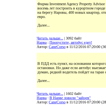
Фирма Investment Agency Property Advis
восемь лет построить в курортном город
на берегу Наровы, 400 новых квартир, от
евро.
Далее...
Читать дальше...
| 3092 байт
Нарва
:
Пропустите, автобус едет!
Автор:
CaneCorso
в 11/12/2016 07:20:00
(
3
В ПДД есть пункт, на основании которог
остановки. Но даже если автобус выезжае
думаю, редкий водитель пойдет на таран 
Далее...
Читать дальше...
| 1602 байт
Нарва
:
В Нарве ловили "зайцев"
Автор:
CaneCorso
в 11/12/2016 07:20:00
(
2