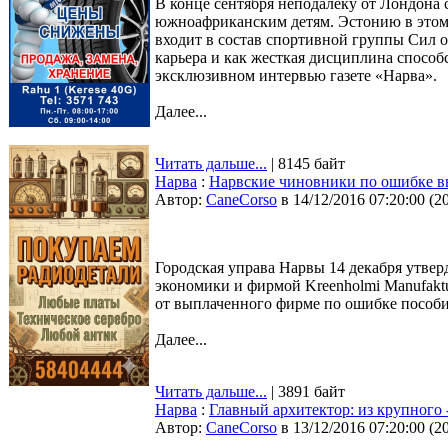
В конце сентября неподалеку от Лондона
южноафриканским детям. Эстонию в этом 
входит в состав спортивной группы Сил о
карьера и как жесткая дисциплина способс
эксклюзивном интервью газете «Нарва».
Далее...
Читать дальше...
| 8145 байт
Нарва
:
Нарвские чиновники по ошибке вы
Автор:
CaneCorso
в 14/12/2016 07:20:00
(
2
Городская управа Нарвы 14 декабря утве
экономики и фирмой Kreenholmi Manufaktu
от выплаченного фирме по ошибке пособия
Далее...
Читать дальше...
| 3891 байт
Нарва
:
Главный архитектор: из крупного 
Автор:
CaneCorso
в 13/12/2016 07:20:00
(
2