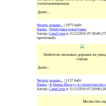
госпитализировали.
Далее...
Читать дальше...
| 1975 байт
Нарва
:
Ребятушки-покатушки
Автор:
CaneCorso
в 11/12/2016 07:30:00
(
7
прочтений
)
Любители скользких дорожек на улиц
города.
Далее...
Читать дальше...
| 1137 байт
Нарва
:
В Нарва-Йыэсуу в строительство 
Автор:
CaneCorso
в 11/12/2016 07:20:00
(
2
Место для ст