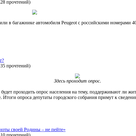
328 прочтений
)
ли в багажнике автомобиля Peugeot с российскими номерами 4
т?
935 прочтений
)
Здесь проходит опрос.
 будет проходить опрос населения на тему, поддерживают ли жи
. Итоги опроса депутаты городского собрания примут к сведени
иоты своей Родины – не пейте»
510 прочтений
)