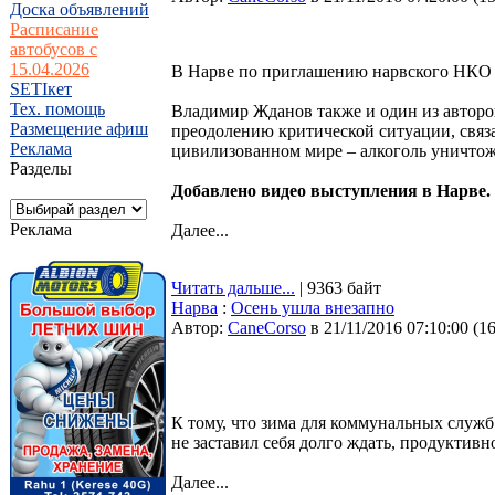
Доска объявлений
Расписание
автобусов с
15.04.2026
В Нарве по приглашению нарвского НКО 
SETIкет
Тех. помощь
Владимир Жданов также и один из авторов
Размещение афиш
преодолению критической ситуации, связа
Реклама
цивилизованном мире – алкоголь уничтожа
Разделы
Добавлено видео выступления в Нарве.
Реклама
Далее...
Читать дальше...
| 9363 байт
Нарва
:
Осень ушла внезапно
Автор:
CaneCorso
в 21/11/2016 07:10:00
(
1
К тому, что зима для коммунальных служб
не заставил себя долго ждать, продуктивн
Далее...