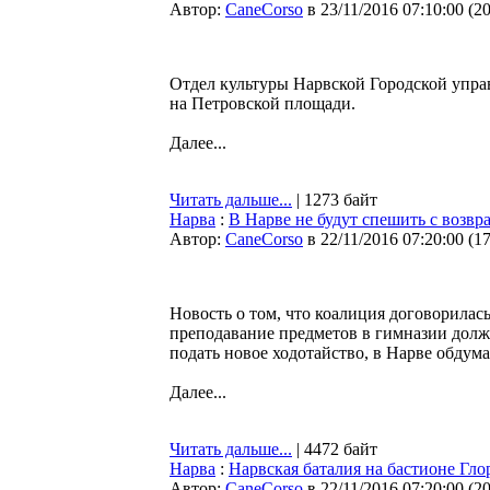
Автор:
CaneCorso
в 23/11/2016 07:10:00
(
2
Отдел культуры Нарвской Городской управ
на Петровской площади.
Далее...
Читать дальше...
| 1273 байт
Нарва
:
В Нарве не будут спешить с возв
Автор:
CaneCorso
в 22/11/2016 07:20:00
(
1
Новость о том, что коалиция договорилась
преподавание предметов в гимназии долж
подать новое ходотайство, в Нарве обду
Далее...
Читать дальше...
| 4472 байт
Нарва
:
Нарвская баталия на бастионе Гло
Автор:
CaneCorso
в 22/11/2016 07:20:00
(
2