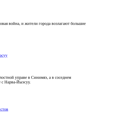
ровая война, и жители города возлагают большие
эсуу
лостной управе в Синимяэ, а в соседнем
 с Нарва-Йыэсуу.
истов