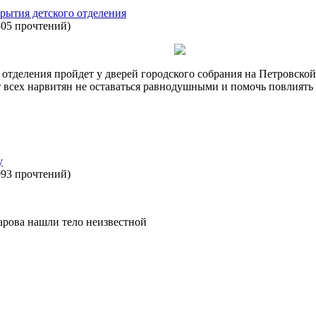
рытия детского отделения
305 прочтений
)
отделения пройдет у дверей городского собрания на Петровской 
 всех нарвитян не оставаться равнодушными и помочь повлиять н
у
093 прочтений
)
Нарова нашли тело неизвестной