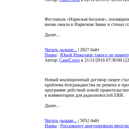
Фестиваль «Нарвская баталия», посвящен
вновь ожила в Нарвском Замке и стенах го
Далее...
Читать дальше...
| 2827 байт
Нарва
:
Юрий Николаев: такого ли правит
Автор:
CaneCorso
в 21/11/2016 07:30:00
(
2
Новый коалиционный договор скорее стал
проблема безгражданства не решена и пр
программе действий новой правительствен
в комментарии для радионовостей ERR.
Далее...
Читать дальше...
| 5052 байт
Нарва
:
Россиянину аннулировали многокр