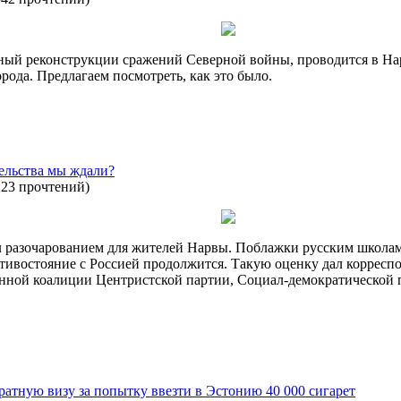
ный реконструкции сражений Северной войны, проводится в Нар
рода. Предлагаем посмотреть, как это было.
ельства мы ждали?
223 прочтений
)
 разочарованием для жителей Нарвы. Поблажки русским школам 
отивостояние с Россией продолжится. Такую оценку дал корре
ной коалиции Центристской партии, Социал-демократической па
атную визу за попытку ввезти в Эстонию 40 000 сигарет