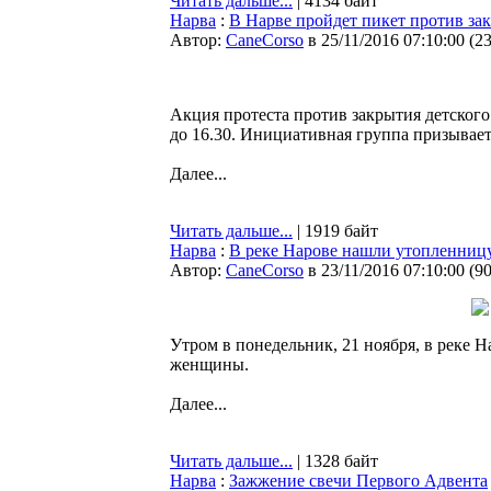
Читать дальше...
| 4134 байт
Нарва
:
В Нарве пройдет пикет против зак
Автор:
CaneCorso
в 25/11/2016 07:10:00
(
2
Акция протеста против закрытия детского 
до 16.30. Инициативная группа призывает
Далее...
Читать дальше...
| 1919 байт
Нарва
:
В реке Нарове нашли утопленниц
Автор:
CaneCorso
в 23/11/2016 07:10:00
(
9
Утром в понедельник, 21 ноября, в реке 
женщины.
Далее...
Читать дальше...
| 1328 байт
Нарва
:
Зажжение свечи Первого Адвента