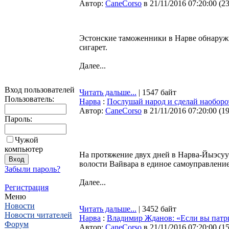
Автор:
CaneCorso
в 21/11/2016 07:20:00
(
2
Эстонские таможенники в Нарве обнаружи
сигарет.
Далее...
Вход пользователей
Читать дальше...
| 1547 байт
Пользователь:
Нарва
:
Послушай народ и сделай наоборо
Автор:
CaneCorso
в 21/11/2016 07:20:00
(
1
Пароль:
Чужой
компьютер
На протяжение двух дней в Нарва-Йыэсуу
волости Вайвара в единое самоуправление
Забыли пароль?
Далее...
Регистрация
Меню
Новости
Читать дальше...
| 3452 байт
Новости читателей
Нарва
:
Владимир Жданов: «Если вы патр
Форум
Автор:
CaneCorso
в 21/11/2016 07:20:00
(
1