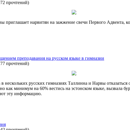
072 прочтений
)
ы приглашает нарвитян на зажжение свечи Первого Адвента, кото
ращением преподавания на русском языке в гимназии
777 прочтений
)
 в нескольких русских гимназиях Таллинна и Нарвы отказаться о
но как минимум на 60% вестись на эстонском языке, вызвала бу
мают эту информацию.
рия
042 прочтений
)