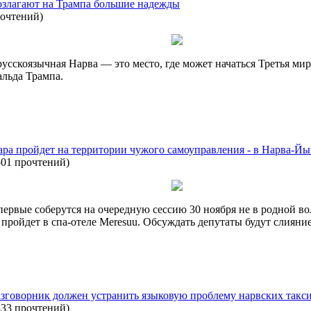
озлагают на Трампа большие надежды
рочтений
)
русскоязычная Нарва — это место, где может начаться Третья ми
льда Трампа.
ара пройдет на территории чужого самоуправления - в Нарва-Йы
501 прочтений
)
ервые соберутся на очередную сессию 30 ноября не в родной во
ройдет в спа-отеле Meresuu. Обсуждать депутаты будут слияние
зговорник должен устранить языковую проблему нарвских такс
833 прочтений
)