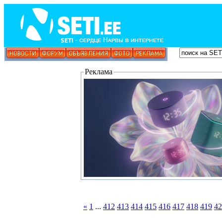
Реклама
«
1
...
412
413
414
415
416
417
418
419
42