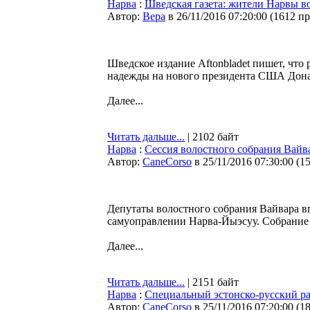
Нарва
:
Шведская газета: жители Нарвы в
Автор:
Bepa
в 26/11/2016 07:20:00
(
1612 п
Шведское издание Aftonbladet пишет, что 
надежды на нового президента США Дона
Далее...
Читать дальше...
| 2102 байт
Нарва
:
Сессия волостного собрания Вайв
Автор:
CaneCorso
в 25/11/2016 07:30:00
(
1
Депутаты волостного собрания Вайвара вп
самуоправлении Нарва-Йыэсуу. Собрание п
Далее...
Читать дальше...
| 2151 байт
Нарва
:
Специальный эстонско-русский ра
Автор:
CaneCorso
в 25/11/2016 07:20:00
(
1