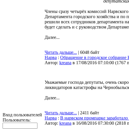
депутатских
Члены сразу четырёх комиссий Нарвского
Департамента городского хозяйства и по
решили всех сотрудников департамента на
будет сделать и с руководством Департам
Далее...
Читать дальше...
| 6048 байт
Нарва
:
Обращение в городское собрание
Автор:
kreana
в 17/08/2016 07:10:00
(
1767 
Уважаемые господа депутаты, очень скоро
ликвидаторов катастрофы на Чернобыльс
Далее...
Читать дальше...
| 2411 байт
Вход пользователей
Нарва
:
В нарвском промпарке заработало
Пользователь:
Автор:
kreana
в 16/08/2016 07:30:00
(
2818 