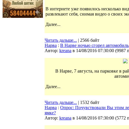
В интернете уже появилось несколько ви
развлекают себя, снимая видео о своих э
Далее...
Читать дальше...
| 2566 байт
Нарва
:
В Нарве ночью сгорел автомобиль
Автор:
kreana
в 14/08/2016 07:30:00
(
9987 
В Нарве, 7 августа, на парковке в р
автоми
Далее...
Читать дальше...
| 1532 байт
Нарва
:
Опрос: Почувствовали Вы этим ле
ямке?
Автор:
kreana
в 14/08/2016 07:30:00
(
5772 