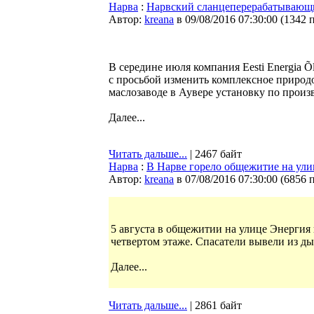
Нарва
:
Нарвский сланцеперерабатывающий
Автор:
kreana
в 09/08/2016 07:30:00
(
1342 
В середине июля компания Eesti Energia 
с просьбой изменить комплексное природ
маслозаводе в Аувере установку по произв
Далее...
Читать дальше...
| 2467 байт
Нарва
:
В Нарве горело общежитие на ули
Автор:
kreana
в 07/08/2016 07:30:00
(
6856 
5 августа в общежитии на улице Энергия
четвертом этаже. Спасатели вывели из д
Далее...
Читать дальше...
| 2861 байт