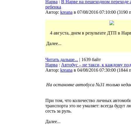
Нарва
:
В Нарве на пешеходном переходе 
ребенка
Автор:
kreana
в 07/08/2016 07:10:00
(
3190 
4 августа, днем в результате ДТП в Нар
Далее...
Читать дальше...
| 1639 байт
Нарва
:
Автобус – не такси, к каждому по
Автор:
kreana
в 04/08/2016 07:30:00
(
1844 
На остановке автобуса №31 только недав
При том, что количество личных автомоби
транспорта это не умаляет: всегда будут
сесть за руль.
Далее...