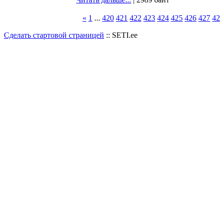
«
1
...
420
421
422
423
424
425
426
427
42
Сделать стартовой страницей
:: SETI.ee