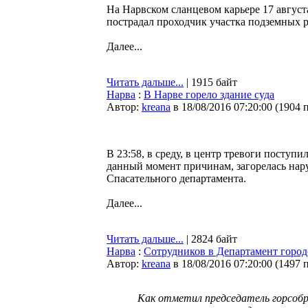
На Нарвском сланцевом карьере 17 август
пострадал проходчик участка подземных 
Далее...
Читать дальше...
| 1915 байт
Нарва
:
В Нарве горело здание суда
Автор:
kreana
в 18/08/2016 07:20:00
(
1904 
В 23:58, в среду, в центр тревоги поступ
данный момент причинам, загорелась нару
Спасательного департамента.
Далее...
Читать дальше...
| 2824 байт
Нарва
:
Сотрудников в Департамент городс
Автор:
kreana
в 18/08/2016 07:20:00
(
1497 
Как отметил председатель горсобр