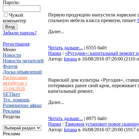
Пароль:
Первую продукцию выпустили нарвские ш
Чужой
спальную мебель класса премиум, пишет
компьютер
Далее...
Забыли пароль?
Регистрация
Читать дальше...
| 6555 байт
Меню
Нарва
:
«Ругодив»: капитальный ремонт 
Новости
Автор:
kreana
в 16/08/2016 07:20:00
(
2110 
Новости читателей
Форум
Доска объявлений
Расписание
Нарвский дом культуры «Ругодив», ставш
автобусов с
потерявших ранее свой кров, переживает
15.04.2026
капитальный ремонт.
SETIкет
Тех. помощь
Далее...
Размещение афиш
Реклама
Разделы
Читать дальше...
| 8975 байт
Нарва
:
Таможня установит новое сканиру
Автор:
kreana
в 16/08/2016 07:20:00
(
1917 
Реклама