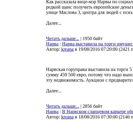
Как рассказала вице-мэр Нарвы по социал
редкий шанс получить европейские деньг
улице Маслова 3, центра для людей с пси
Далее...
Читать дальше...
| 1950 байт
Нарва
:
Нарва выставила на торги имущест
Автор:
kreana
в 19/08/2016 07:20:00
(
2421 
Нарвская горуправа выставила на торги 5
сумму 459 500 евро, потому что надо выпо
эту недвижимость. Аукцион с предварите
Далее...
Читать дальше...
| 2856 байт
Нарва
:
В Нарвском сланцевом карьере об
Автор:
kreana
в 18/08/2016 07:30:00
(
2146 