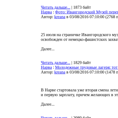
Читать дальше...
| 1873 байт
Нарва
:
Фото: Ивангородский Музей переп
Автор:
kreana
в 03/08/2016 07:10:00
(
2768 
25 июля на страничке Ивангородского музе
освобожден от немецко-фашистских захва
Далее...
Читать дальше...
| 1829 байт
Нарва
:
Молодежные трудовые лагеря: тот 
Автор:
kreana
в 03/08/2016 07:10:00
(
1478 
В Нарве стартовала уже вторая смена лет
и первую зарплату, причем желающих в эт
Далее...
Читать дальше...
| 2989 байт