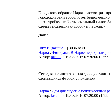
Городское собрание Нарвы рассмотрит про
городской бани город готов безвозмездно 
на застройку, не брать земельный налог. 
сделает подъездную дорогу и парковку.
Далее...
Читать дальше...
| 3036 байт
Нарва
:
Фотофакт: В Нарве перекрыли дв
Автор:
kreana
в 19/08/2016 07:30:00
(
2365 
Сегодня полиция закрыла дорогу с улицы 
сломавшийся фургон с прицепом.
Нарва
:
Дом для людей с психическими ра
Автор:
kreana
в 19/08/2016 07:20:00
(
1599 