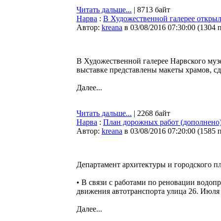
Читать дальше...
| 8713 байт
Нарва
:
В Художественной галерее открыл
Автор:
kreana
в 03/08/2016 07:30:00
(
1304 
В Художественной галерее Нарвского музе
выставке представлены макеты храмов,
Далее...
Читать дальше...
| 2268 байт
Нарва
:
План дорожных работ (дополнено
Автор:
kreana
в 03/08/2016 07:20:00
(
1585 
Департамент архитектуры и городского п
• В связи с работами по реновации водопр
движения автотранспорта улица 26. Июля
Далее...