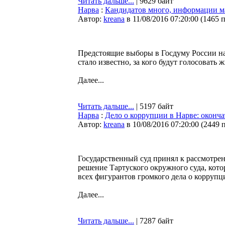
Читать дальше...
| 9629 байт
Нарва
:
Кандидатов много, информации м
Автор:
kreana
в 11/08/2016 07:20:00
(
1465 
Предстоящие выборы в Госдуму России на
стало известно, за кого будут голосовать 
Далее...
Читать дальше...
| 5197 байт
Нарва
:
Дело о коррупции в Нарве: оконча
Автор:
kreana
в 10/08/2016 07:20:00
(
2449 
Государственный суд принял к рассмотр
решение Тартуского окружного суда, кот
всех фигурантов громкого дела о коррупц
Далее...
Читать дальше...
| 7287 байт