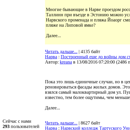
Многие бывающие в Нарве проездом росси
Таллинн при въезде в Эстонию можно усл
Нарвского променада и пляжа Йоаорг смо
пляже на Липовой ямке?
Далее...
Читать дальше...
| 4135 байт
Нарва
:
Построенный еще до войны дом с
Автор:
kreana
в 13/08/2016 07:20:00
(
2486 
Пока это лишь единичные случаи, но в ц
реновироваться фасады жилых домов. Это
взялся самый малоквартирный дом ул. Пуш
известно, тем более ощутимы, чем меньше
Далее...
Сейчас с нами
Читать дальше...
| 8627 байт
293
пользователей
Нарва
:
Нарвский колледж Тартуского Ун