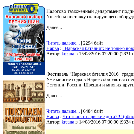
Налогово-таможенный департамент подпис
Nutech на поставку сканирующего оборуд
Далее...
Читать дальше...
| 2294 байт
Нарва
:
"Нарвская баталия": не только вою
Автор:
kreana
в 15/08/2016 07:20:00
(
2831 
Фестиваль "Нарвская баталия 2016" тради
Уже многие годы в Нарве собираются спе
Эстонии, России, Швеции и многих други
Далее...
Читать дальше...
| 6484 байт
Нарва
:
Что творят нарвские дети?!!! (обн
Автор:
kreana
в 14/08/2016 07:30:00
(
9334 