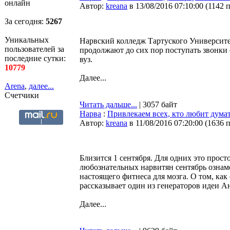
онлайн
Автор:
kreana
в 13/08/2016 07:10:00
(
1142 
За сегодня:
5267
Уникальных
Нарвский колледж Тартуского Университе
пользователей за
продолжают до сих пор поступать звонки
последние сутки:
вуз.
10779
Далее...
Arena
,
далее...
Счетчики
Читать дальше...
| 3057 байт
Нарва
:
Привлекаем всех, кто любит думат
Автор:
kreana
в 11/08/2016 07:20:00
(
1636 
Близится 1 сентября. Для одних это прост
любознательных нарвитян сентябрь ознам
настоящего фитнеса для мозга. О том, ка
рассказывает один из генераторов идеи 
Далее...