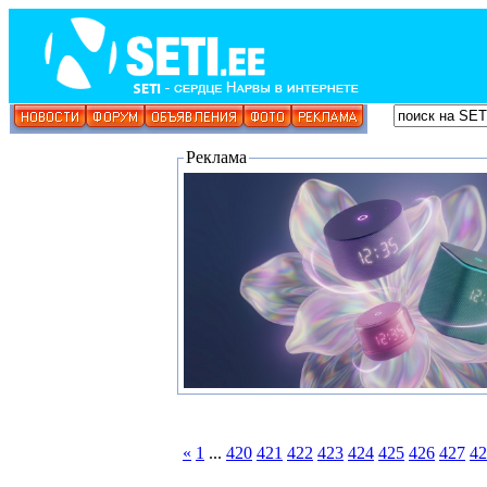
Реклама
«
1
...
420
421
422
423
424
425
426
427
42