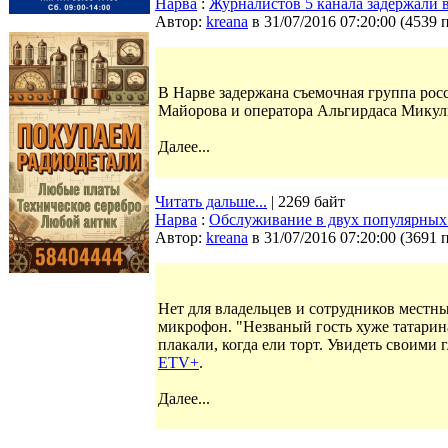
Нарва
:
Журналистов 5 канала задержали в
Автор:
kreana
в 31/07/2016 07:20:00
(
4539 
В Нарве задержана съемочная группа росс
Майорова и оператора Альгирдаса Микул
Далее...
Читать дальше...
| 2269 байт
Нарва
:
Обслуживание в двух популярных
Автор:
kreana
в 31/07/2016 07:20:00
(
3691 
Нет для владельцев и сотрудников местн
микрофон. "Незваный гость хуже татарина
плакали, когда ели торт. Увидеть своими
ETV+
.
Далее...