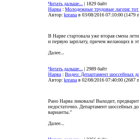
Читать дальше...
| 1829 байт
Нарва
:
Молодежные трудовые лагеря: тот 
Автор:
kreana
в 03/08/2016 07:10:00
(
1479 
В Нарве стартовала уже вторая смена лет
и первую зарплату, причем желающих в эт
Далее...
Читать дальше...
| 2989 байт
Нарва
:
Видео: Департамент шоссейных до
Автор:
kreana
в 02/08/2016 07:40:00
(
2687 
Рано Нарва ликовала! Выходит, предвар
недостаточно. Департамент шоссейных дор
варианты."
Далее...