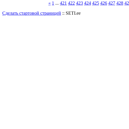
«
1
...
421
422
423
424
425
426
427
428
42
Сделать стартовой страницей
:: SETI.ee