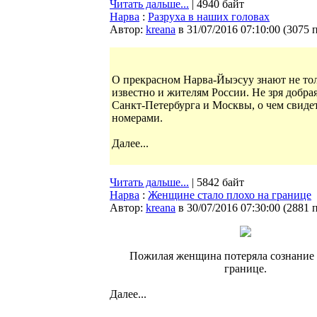
Читать дальше...
| 4940 байт
Нарва
:
Разруха в наших головах
Автор:
kreana
в 31/07/2016 07:10:00
(
3075 
О прекрасном Нарва-Йыэсуу знают не то
известно и жителям России. Не зря добр
Санкт-Петербурга и Москвы, о чем свиде
номерами.
Далее...
Читать дальше...
| 5842 байт
Нарва
:
Женщине стало плохо на границе
Автор:
kreana
в 30/07/2016 07:30:00
(
2881 
Пожилая женщина потеряла сознание 
границе.
Далее...