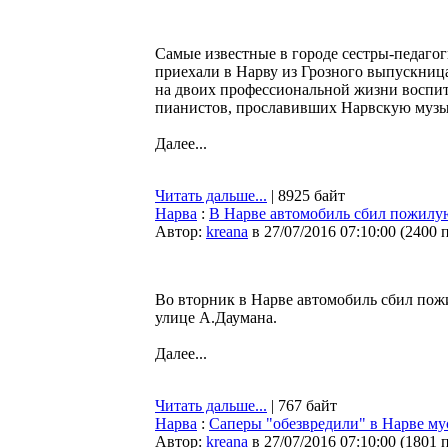
Самые известные в городе сестры-педаго
приехали в Нарву из Грозного выпускни
на двоих профессиональной жизни воспи
пианистов, прославивших Нарвскую музы
Далее...
Читать дальше...
| 8925 байт
Нарва
:
В Нарве автомобиль сбил пожил
Автор:
kreana
в 27/07/2016 07:10:00
(
2400 
Во вторник в Нарве автомобиль сбил пож
улице А.Даумана.
Далее...
Читать дальше...
| 767 байт
Нарва
:
Саперы "обезвредили" в Нарве му
Автор:
kreana
в 27/07/2016 07:10:00
(
1801 