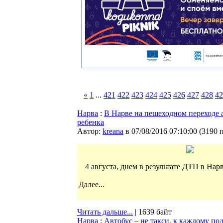
«
1
...
421
422
423
424
425
426
427
428
42
Нарва
:
В Нарве на пешеходном переходе 
ребенка
Автор:
kreana
в 07/08/2016 07:10:00
(
3190 
4 августа, днем в результате ДТП в Нар
Далее...
Читать дальше...
| 1639 байт
Нарва
:
Автобус – не такси, к каждому по