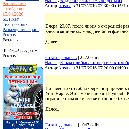
Нарва
:
Видео и фото: Отмыли деньги?
Расписание
Автор:
kreana
в 31/07/2016 07:30:00
(
6371 
автобусов с
15.04.2026
SETIкет
Тех. помощь
Вчера, 29.07, после ливня в очередной р
Размещение афиш
канализационных колодцев била фонтанам
Реклама
Разделы
Далее...
Реклама
Читать дальше...
| 2272 байт
Нарва
:
К нам прибывают редкие автомоб
Автор:
kreana
в 31/07/2016 07:20:00
(
4490 
Вот такой автомобиль зарегистрирован в
Усть-Нарве. Это американский Plymouth P
ограниченном количестве в конце 90-х нач
Далее...
Читать дальше...
| 1047 байт