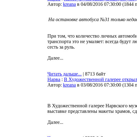
Автор:
kreana
в 04/08/2016 07:30:00
(
1844 
На остановке автобуса №31 только недав
При том, что количество личных автомоби
транспорта это не умаляет: всегда будут
сесть за руль.
Далее...
Читать дальше...
| 8713 байт
Нарва
:
В Художественной галерее открыл
Автор:
kreana
в 03/08/2016 07:30:00
(
1304 
В Художественной галерее Нарвского музе
выставке представлены макеты храмов,
Далее...