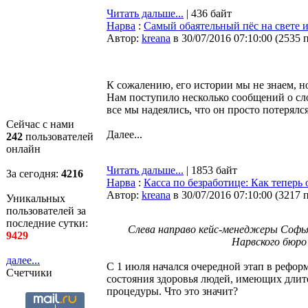
Читать дальше...
| 436 байт
Нарва
:
Самый обаятельный пёс на свете 
Автор:
kreana
в 30/07/2016 07:10:00
(
2535 
К сожалению, его истории мы не знаем, н
Нам поступило несколько сообщений о сл
все мы надеялись, что он просто потерялся
Сейчас с нами
Далее...
242
пользователей
онлайн
Читать дальше...
| 1853 байт
За сегодня:
4216
Нарва
:
Касса по безработице: Как теперь
Автор:
kreana
в 30/07/2016 07:10:00
(
3217 
Уникальных
пользователей за
последние сутки:
Слева направо кейс-менеджеры Софья
9429
Нарвского бюро
далее...
С 1 июля начался очередной этап в рефор
Счетчики
состояния здоровья людей, имеющих длит
процедуры. Что это значит?