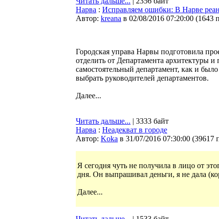
Читать дальше...
| 2356 байт
Нарва
:
Исправляем ошибки: В Нарве реа
Автор:
kreana
в 02/08/2016 07:20:00
(
1643 
Городская управа Нарвы подготовила про
отделить от Департамента архитектуры и 
самостоятельный департамент, как и было 
выбрать руководителей департаментов.
Далее...
Читать дальше...
| 3333 байт
Нарва
:
Неадекват в городе
Автор:
Koka
в 31/07/2016 07:30:00
(
39617 
Я сегодня чуть не получила в лицо от это
дня. Он выпрашивал деньги, я не дала (ко
Далее...
Читать дальше...
| 1533 байт