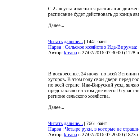
С 2 августа изменится расписание движе
расписание будет действовать до конца ав
Далее...
Читать дальше...
| 1441 байт
Нарва
:
Сельское хозяйство Ида-Вирумаа: 
Автор:
kreana
в 27/07/2016 07:30:00
(
1128 
В воскресенье, 24 июля, по всей Эстонии
хуторов. В этом году свои двери перед го
по всей стране. Ида-Вируский уезд, явл
представляло на этом дне всего 16 участн
регионе сельского хозяйства.
Далее...
Читать дальше...
| 7661 байт
Нарва
:
Четыре руки, в которые не страшн
Автор:
kreana
в 27/07/2016 07:20:00
(
1873 