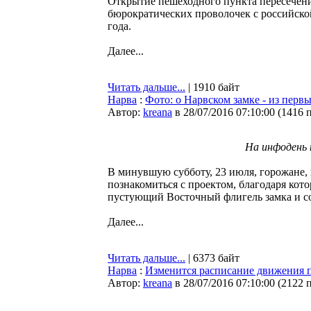
Открытие пешеходного пункта пересечени
бюрократических проволочек с российской
года.
Далее...
Читать дальше...
| 1910 байт
Нарва
:
Фото: о Нарвском замке - из перв
Автор:
kreana
в 28/07/2016 07:10:00
(
1416 
На инфодень п
В минувшую субботу, 23 июля, горожане,
познакомиться с проектом, благодаря кот
пустующий Восточный флигель замка и со
Далее...
Читать дальше...
| 6373 байт
Нарва
:
Изменится расписание движения 
Автор:
kreana
в 28/07/2016 07:10:00
(
2122 