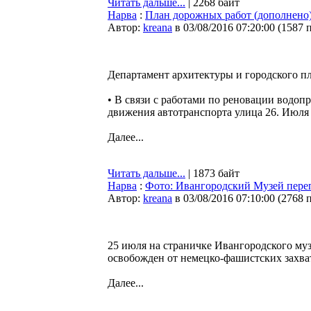
Читать дальше...
| 2268 байт
Нарва
:
План дорожных работ (дополнено
Автор:
kreana
в 03/08/2016 07:20:00
(
1587 
Департамент архитектуры и городского п
• В связи с работами по реновации водопр
движения автотранспорта улица 26. Июля
Далее...
Читать дальше...
| 1873 байт
Нарва
:
Фото: Ивангородский Музей переп
Автор:
kreana
в 03/08/2016 07:10:00
(
2768 
25 июля на страничке Ивангородского музе
освобожден от немецко-фашистских захва
Далее...