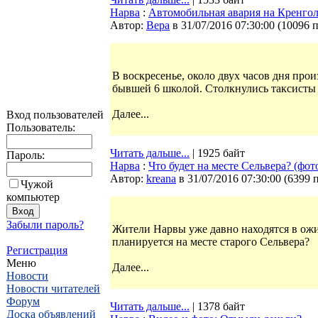
Нарва
:
Автомобильная авария на Кренгол
Автор:
Bepa
в 31/07/2016 07:30:00
(
10096 
В воскресенье, около двух часов дня про
бывшей 6 школой. Столкнулись таксисты
Далее...
Вход пользователей
Пользователь:
Читать дальше...
| 1925 байт
Пароль:
Нарва
:
Что будет на месте Сельвера? (фот
Автор:
kreana
в 31/07/2016 07:30:00
(
6399 
Чужой
компьютер
Забыли пароль?
Жители Нарвы уже давно находятся в ожи
планируется на месте старого Сельвера?
Регистрация
Меню
Далее...
Новости
Новости читателей
Форум
Читать дальше...
| 1378 байт
Доска объявлений