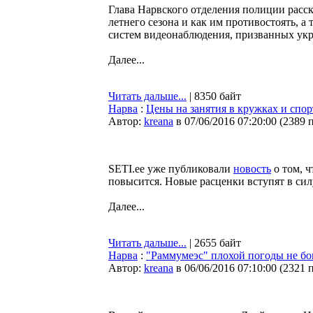
Глава Нарвского отделения полиции расск
летнего сезона и как им противостоять, а
систем видеонаблюдения, призванных укр
Далее...
Читать дальше...
| 8350 байт
Нарва
:
Цены на занятия в кружках и спор
Автор:
kreana
в 07/06/2016 07:20:00
(
2389 
SETI.ee уже публиковали
новость
о том, ч
повысится. Новые расценки вступят в сил
Далее...
Читать дальше...
| 2655 байт
Нарва
:
"Раммумеэс" плохой погоды не бо
Автор:
kreana
в 06/06/2016 07:10:00
(
2321 