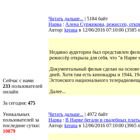
Читать дальше...
| 5184 байт
Нарва
:
Алена Суржикова, режиссер, откр
Автор:
kreana
в 12/06/2016 07:10:00
(
3585 
Недавно аудитории был представлен фил
режиссёр открыла для себя, что "в Нарве н
Документальный фильм сделан на основе 
дней. Хотя там есть кинокадры и 1944, 1
Эстонского национального телерадиовещ
Сейчас с нами
233
пользователей
Далее...
онлайн
За сегодня:
475
Уникальных
Читать дальше...
| 4972 байт
пользователей за
Нарва
:
В Нарве бегали в свадебных плать
последние сутки:
Автор:
kreana
в 12/06/2016 07:10:00
(
3965 
10879