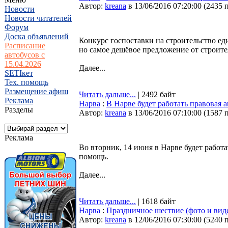
Автор:
kreana
в 13/06/2016 07:20:00
(
2435 
Новости
Новости читателей
Форум
Доска объявлений
Конкурс госпоставки на строительство ед
Расписание
но самое дешёвое предложение от строите
автобусов с
15.04.2026
Далее...
SETIкет
Тех. помощь
Размещение афиш
Читать дальше...
| 2492 байт
Реклама
Нарва
:
В Нарве будет работать правовая а
Разделы
Автор:
kreana
в 13/06/2016 07:10:00
(
1587 
Реклама
Во вторник, 14 июня в Нарве будет рабо
помощь.
Далее...
Читать дальше...
| 1618 байт
Нарва
:
Праздничное шествие (фото и вид
Автор:
kreana
в 12/06/2016 07:30:00
(
5240 