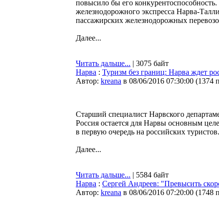
повысило бы его конкурентоспособность.
железнодорожного экспресса Нарва-Таллин
пассажирских железнодорожных перевозо
Далее...
Читать дальше...
| 3075 байт
Нарва
:
Туризм без границ: Нарва ждет ро
Автор:
kreana
в 08/06/2016 07:30:00
(
1374 
Старший специалист Нарвского департаме
Россия остается для Нарвы основным цел
в первую очередь на российских туристов
Далее...
Читать дальше...
| 5584 байт
Нарва
:
Сергей Андреев: "Превысить скоро
Автор:
kreana
в 08/06/2016 07:20:00
(
1748 