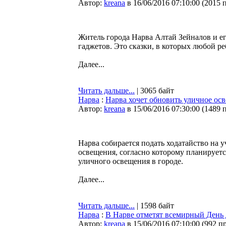
Автор:
kreana
в 16/06/2016 07:10:00
(
2015 
Житель города Нарва Алтай Зейналов и е
гаджетов. Это сказки, в которых любой р
Далее...
Читать дальше...
| 3065 байт
Нарва
:
Нарва хочет обновить уличное осв
Автор:
kreana
в 15/06/2016 07:30:00
(
1489 
Нарва собирается подать ходатайство на 
освещения, согласно которому планируетс
уличного освещения в городе.
Далее...
Читать дальше...
| 1598 байт
Нарва
:
В Нарве отметят всемирный День
Автор:
kreana
в 15/06/2016 07:10:00
(
992 п