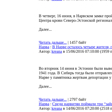
В четверг, 16 июня, в Нарвском замке пр
Центра крови Северо-Эстонской региона
Далее...
Читать дальше...
| 1457 байт
Нарва
:
В Нарве осталось четыре жителя
Автор:
kreana
в 15/06/2016 07:10:00
(
1959 
Во вторник 14 июня в Эстонии были выве
1941 года. В Сибирь тогда были отправл
Нарве у памятника жертвам депортации у
Далее...
Читать дальше...
| 2797 байт
Нарва
:
Среди нарвитян поймали три “зай
Автор:
kreana
в 14/06/2016 07:20:00
(
2518 