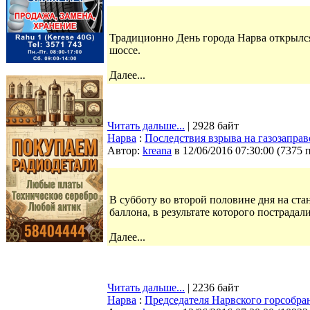
Традиционно День города Нарва открылс
шоссе.
Далее...
Читать дальше...
| 2928 байт
Нарва
:
Последствия взрыва на газозапра
Автор:
kreana
в 12/06/2016 07:30:00
(
7375 
В субботу во второй половине дня на ста
баллона, в результате которого пострадал
Далее...
Читать дальше...
| 2236 байт
Нарва
:
Председателя Нарвского горсобра