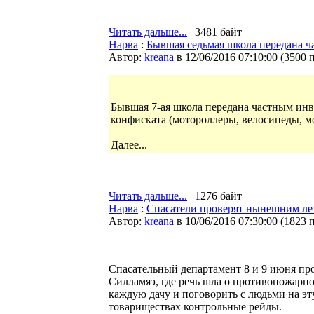
Читать дальше...
| 3481 байт
Нарва
:
Бывшая седьмая школа передана ч
Автор:
kreana
в 12/06/2016 07:10:00
(
3500 
Бывшая 7-ая школа передана частным ин
конфиската (мотороллеры, велосипеды, м
Далее...
Читать дальше...
| 1276 байт
Нарва
:
Спасатели проверят нынешним лет
Автор:
kreana
в 10/06/2016 07:30:00
(
1823 
Спасательный департамент 8 и 9 июня пр
Силламяэ, где речь шла о противопожарно
каждую дачу и поговорить с людьми на эт
товариществах контрольные рейды.