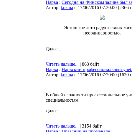
Нарва
:
Сегодня на Финском заливе был з
Автор:
kreana
в 17/06/2016 07:20:00
(
2366 
Эстонское лето радует своих жит
неординарностью.
Далее...
Читать дальше...
| 863 байт
Нарва
:
Нарвский профессиональный учебн
Автор:
kreana
в 17/06/2016 07:20:00
(
1620 
В общей сложности профессиональное учеб
специальностям.
Далее...
Читать дальше...
| 3154 байт
Нарва
:
Праздник на променаде