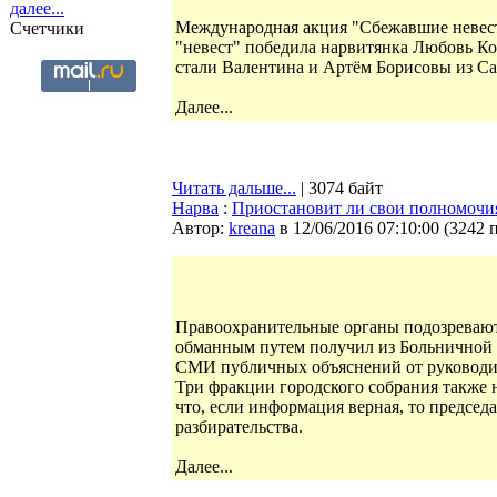
далее...
Международная акция "Сбежавшие невесты
Счетчики
"невест" победила нарвитянка Любовь К
стали Валентина и Артём Борисовы из Са
Далее...
Читать дальше...
| 3074 байт
Нарва
:
Приостановит ли свои полномочия
Автор:
kreana
в 12/06/2016 07:10:00
(
3242 
Правоохранительные органы подозревают 
обманным путем получил из Больничной 
СМИ публичных объяснений от руководите
Три фракции городского собрания также 
что, если информация верная, то председ
разбирательства.
Далее...