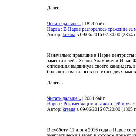
Далее...
Читать дальше...
| 1859 байт
Нарва
:
В Нарве разгорелось сражение за 
Автор:
kreana
в 09/06/2016 07:30:00
(
2854 
Изначально правящие в Нарве центристы х
заместителей - Хелли Адамович и Илью Ф
оппозиция выдвинула своего кандидата, в 
большинства голосов и в итоге двух замов
Далее...
Читать дальше...
| 2684 байт
Нарва
:
Рекомендации для жителей и уча
Автор:
kreana
в 09/06/2016 07:20:00
(
1805 
В субботу, 11 июня 2016 года в Нарве со
энергетический забег, в котором примут у