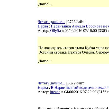
Далее...
Читать дальше...
| 8723 байт
Нарва
:
Нарвитянка Анжела Воронова не е
Автор:
OllySa
в 05/06/2016 07:10:00
(
3365 
Не дожидаясь итогов этапа Кубка мира 
Эстонии стрелка Пеэтера Олеска. Серебр
Далее...
Читать дальше...
| 5672 байт
Нарва
:
В Нарве пьяный водитель наехал 
Автор:
kreana
в 04/06/2016 07:20:00
(
3156 
В пятницу, 3 июня, в Нарве автомобиль Hy