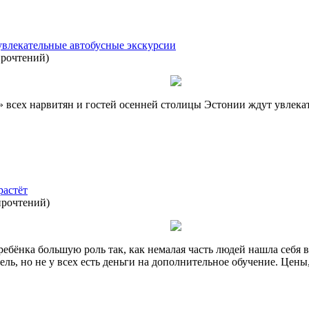
 увлекательные автобусные экскурсии
прочтений
)
а» всех нарвитян и гостей осенней столицы Эстонии ждут увлек
растёт
прочтений
)
ребёнка большую роль так, как немалая часть людей нашла себя 
ль, но не у всех есть деньги на дополнительное обучение. Цены