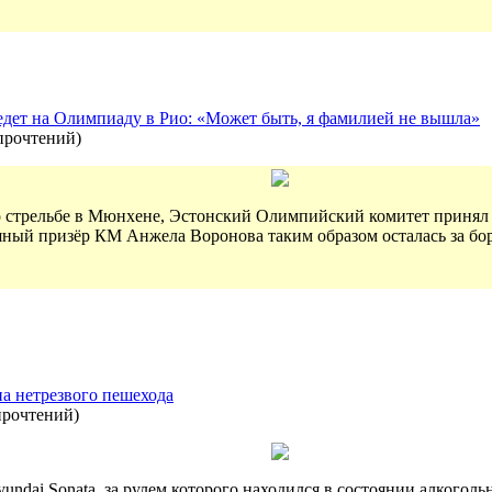
дет на Олимпиаду в Рио: «Может быть, я фамилией не вышла»
прочтений
)
по стрельбе в Мюнхене, Эстонский Олимпийский комитет приня
яный призёр КМ Анжела Воронова таким образом осталась за бо
на нетрезвого пешехода
прочтений
)
undai Sonata, за рулем которого находился в состоянии алкогол