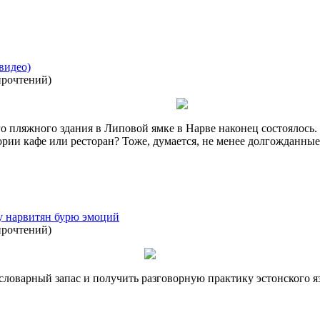
видео)
прочтений
)
о пляжного здания в Липовой ямке в Нарве наконец состоялось
тории кафе или ресторан? Тоже, думается, не менее долгожданные
у нарвитян бурю эмоций
прочтений
)
ловарный запас и получить разговорную практику эстонского яз