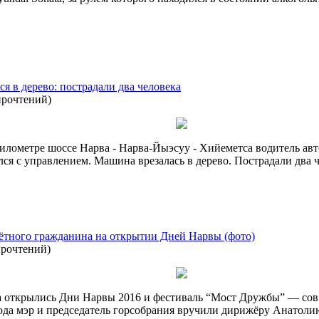
я в дерево: пострадали два человека
прочтений
)
 километре шоссе Нарва - Нарва-Йыэсуу - Хийеметса водитель 
ся с управлением. Машина врезалась в дерево. Пострадали два ч
ётного гражданина на открытии Дней Нарвы (фото)
прочтений
)
a открылись Дни Нарвы 2016 и фестиваль “Мост Дружбы” — сов
ода мэр и председатель горсобрания вручили дирижёру Анатол