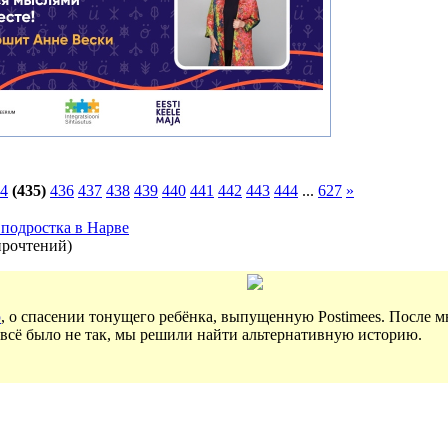
4
(435)
436
437
438
439
440
441
442
443
444
...
627
»
 подростка в Нарве
прочтений
)
ю
, о спасении тонущего ребёнка, выпущенную Postimees. После 
 всё было не так, мы решили найти альтернативную историю.