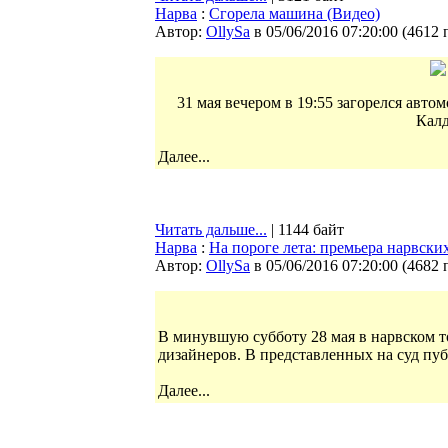
Нарва
:
Сгорела машина (Видео)
Автор:
OllySa
в 05/06/2016 07:20:00
(
4612 
31 мая вечером в 19:55 загорелся авто
Калд
Далее...
Читать дальше...
| 1144 байт
Нарва
:
На пороге лета: премьера нарвски
Автор:
OllySa
в 05/06/2016 07:20:00
(
4682 
В минувшую субботу 28 мая в нарвском 
дизайнеров. В представленных на суд пу
Далее...