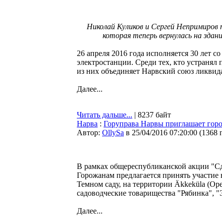
Николай Куликов и Сергей Непримиров
которая теперь вернулась на здан
26 апреля 2016 года исполняется 30 лет 
электростанции. Среди тех, кто устранял 
из них объединяет Нарвский союз ликвид
Далее...
Читать дальше...
| 8237 байт
Нарва
:
Горуправа Нарвы приглашает гор
Автор:
OllySa
в 25/04/2016 07:20:00
(
1368 
В рамках общереспубликанской акции "Сде
Горожанам предлагается принять участие в
Темном саду, на территории Äkkeküla (Оре
садоводческие товарищества "Рябинка", "
Далее...