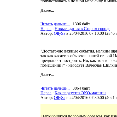
почувствовать в полной мере силу и мощь
Далее...
Читать дальше...
| 1306 байт
Нарва
:
Новые здания в Старом городе
Автор:
OllySa
в 25/04/2016 07:10:00
(
2846 
"Достаточно важные события, мелким шри
так как касается объектов нашей старой На
предлагают построить. Но, как-то я в шо
помещений?" - негодует Вячеслав Шилки
Далее...
Читать дальше...
| 3864 байт
Нарва
:
Как паркуется ЭКО-магазин
Автор:
OllySa
в 24/04/2016 07:30:00
(
4021 
Паркующихся подобным образом, как извес