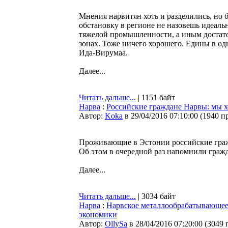
Мнения нарвитян хоть и разделились, но
обстановку в регионе не назовешь идеаль
тяжелой промышленности, а иным достато
зонах. Тоже ничего хорошего. Едины в од
Ида-Вирумаа.
Далее...
Читать дальше...
| 1151 байт
Нарва
:
Российские граждане Нарвы: мы х
Автор:
Koka
в 29/04/2016 07:10:00
(
1940 п
Проживающие в Эстонии российские гражд
Об этом в очередной раз напомнили граж
Далее...
Читать дальше...
| 3034 байт
Нарва
:
Нарвское металлообрабатывающее 
экономики
Автор:
OllySa
в 28/04/2016 07:20:00
(
3049 