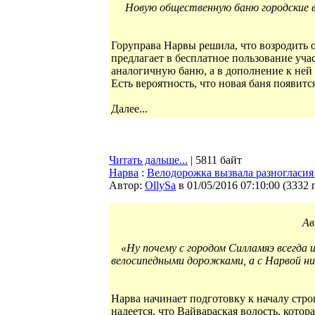
Новую общественную баню городские в
Горуправа Нарвы решила, что возродить 
предлагает в бесплатное пользование уч
аналогичную баню, а в дополнение к ней 
Есть вероятность, что новая баня появитс
Далее...
Читать дальше...
| 5811 байт
Нарва
:
Велодорожка вызвала разногласия
Автор:
OllySa
в 01/05/2016 07:10:00
(
3332 
Ав
«Ну почему с городом Силламяэ всегда и
велосипедными дорожками, а с Нарвой ни
Нарва начинает подготовку к началу стр
надеется, что Вайвараская волость, котор