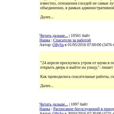
известно, отношения соседей не самые лу
объединении, в рамках административно
Далее...
Читать дальше...
| 10561 байт
Нарва
:
Спасатели за работой
Автор:
OllySa
в 01/05/2016 07:00:00
(
3476 
"24 апреля проснулись утром от шума в п
открыть дверь и выйти на улицу,"- пишет 
Как проводились спасательные работы, с
Далее...
Читать дальше...
| 1097 байт
Нарва
:
Расписание богослужений в праз
Автор:
OllySa
в 30/04/2016 07:30:00
(
4731 