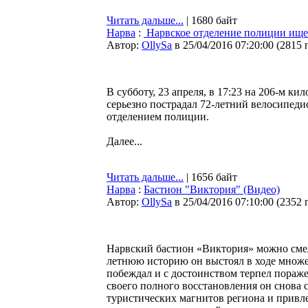
Читать дальше...
| 1680 байт
Нарва
:
Нарвское отделение полиции ищет
Автор:
OllySa
в 25/04/2016 07:20:00
(
2815 
В субботу, 23 апреля, в 17:23 на 206-м к
серьезно пострадал 72-летний велосипеди
отделением полиции.
Далее...
Читать дальше...
| 1656 байт
Нарва
:
Бастион "Виктория" (Видео)
Автор:
OllySa
в 25/04/2016 07:10:00
(
2352 
Нарвский бастион «Виктория» можно смел
летнюю историю он выстоял в ходе множес
побеждал и с достоинством терпел пораже
своего полного восстановления он снова 
туристических магнитов региона и привле