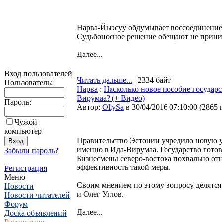
Нарва-Йыэсуу обдумывает воссоединение 
Судьбоносное решение обещают не приним
Далее...
Вход пользователей
Читать дальше...
| 2334 байт
Пользователь:
Нарва
:
Насколько новое пособие государс
Вирумаа? (+ Видео)
Пароль:
Автор:
OllySa
в 30/04/2016 07:10:00
(
2865 
Чужой
компьютер
Правительство Эстонии учредило новую ус
именно в Ида-Вирумаа. Государство готов
Забыли пароль?
Бизнесмены северо-востока похвально отн
эффективность такой меры.
Регистрация
Меню
Своим мнением по этому вопросу делятс
Новости
и Олег Углов.
Новости читателей
Форум
Далее...
Доска объявлений
Расписание