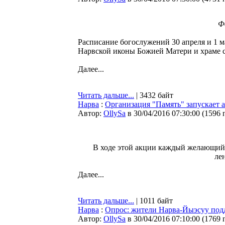
Фо
Расписание богослужений 30 апреля и 1 м
Нарвской иконы Божией Матери и храме с
Далее...
Читать дальше...
| 3432 байт
Нарва
:
Организация "Память" запускает 
Автор:
OllySa
в 30/04/2016 07:30:00
(
1596 
В ходе этой акции каждый желающий
ле
Далее...
Читать дальше...
| 1011 байт
Нарва
:
Опрос: жители Нарва-Йыэсуу под
Автор:
OllySa
в 30/04/2016 07:10:00
(
1769 