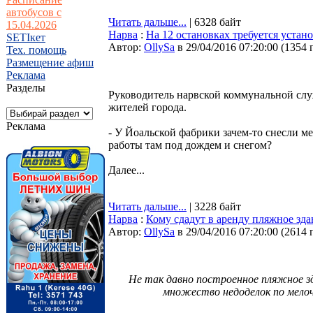
автобусов с
Читать дальше...
| 6328 байт
15.04.2026
Нарва
:
На 12 остановках требуется уста
SETIкет
Автор:
OllySa
в 29/04/2016 07:20:00
(
1354 
Тех. помощь
Размещение афиш
Реклама
Разделы
Руководитель нарвской коммунальной сл
жителей города.
Реклама
- У Йоальской фабрики зачем-то снесли м
работы там под дождем и снегом?
Далее...
Читать дальше...
| 3228 байт
Нарва
:
Кому сдадут в аренду пляжное зда
Автор:
OllySa
в 29/04/2016 07:20:00
(
2614 
Не так давно построенное пляжное з
множество недоделок по мело