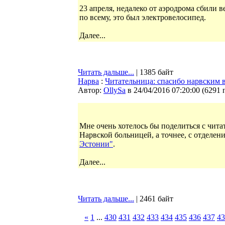
23 апреля, недалеко от аэродрома сбили в
по всему, это был электровелосипед.
Далее...
Читать дальше...
| 1385 байт
Нарва
:
Читательница: спасибо нарвским 
Автор:
OllySa
в 24/04/2016 07:20:00
(
6291 
Мне очень хотелось бы поделиться с чи
Нарвской больницей, а точнее, с отделен
Эстонии"
.
Далее...
Читать дальше...
| 2461 байт
«
1
...
430
431
432
433
434
435
436
437
43