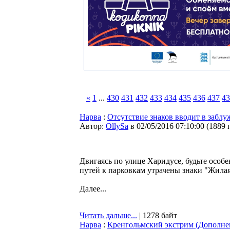
«
1
...
430
431
432
433
434
435
436
437
43
Нарва
:
Отсутствие знаков вводит в забл
Автор:
OllySa
в 02/05/2016 07:10:00
(
1889 
Двигаясь по улице Харидусе, будьте особ
путей к парковкам утрачены знаки "Жилая
Далее...
Читать дальше...
| 1278 байт
Нарва
:
Кренгольмский экстрим (Дополне