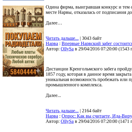
Одина фирма, выигравшая конкурс и тем 
месте Нарвы, отказалась от подписания до
Далее…
Читать дальше...
| 3043 байт
Нарва
:
Впервые Нарвский забег состоитс
Автор:
OllySa
в 29/04/2016 07:20:00
(
1543 
Дистанции Кренгольмского забега пройду
1857 году, которая в данное время закрыт
уникальная возможность пробежать или п
промышленного комплекса.
Далее...
Читать дальше...
| 2164 байт
Нарва
:
Опрос: Как вы считаете, Ида-Вир
Автор:
OllySa
в 29/04/2016 07:20:00
(
1471 