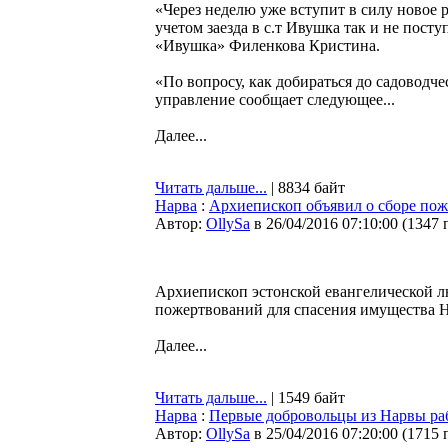
«Через неделю уже вступит в силу новое 
учетом заезда в с.т Ивушка так и не пос
«Ивушка» Филенкова Кристина.
«По вопросу, как добираться до садоводч
управление сообщает следующее...
Далее...
Читать дальше...
| 8834 байт
Нарва
:
Архиепископ объявил о сборе пож
Автор:
OllySa
в 26/04/2016 07:10:00
(
1347 
Архиепископ эстонской евангелической л
пожертвований для спасения имущества Н
Далее...
Читать дальше...
| 1549 байт
Нарва
:
Первые добровольцы из Нарвы раб
Автор:
OllySa
в 25/04/2016 07:20:00
(
1715 