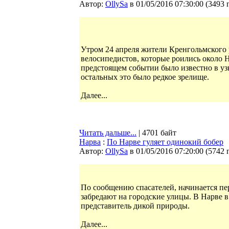
Автор:
OllySa
в 01/05/2016 07:30:00
(
3493 
Утром 24 апреля жители Кренгольмского
велосипедистов, которые роились около 
предстоящем событии было известно в уз
остальных это было редкое зрелище.
Далее...
Читать дальше...
| 4701 байт
Нарва
:
По Нарве гуляет одинокий бобер
Автор:
OllySa
в 01/05/2016 07:20:00
(
5742 
По сообщению спасателей, начинается п
забредают на городские улицы. В Нарве 
представитель дикой природы.
Далее...