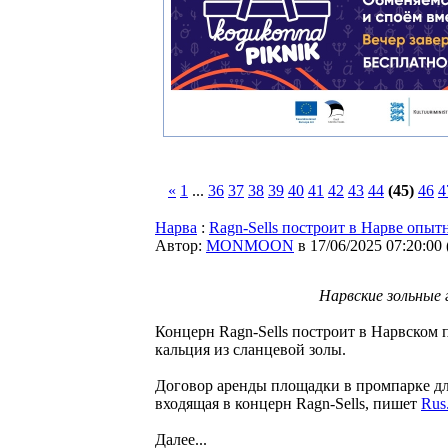
«
1
...
36
37
38
39
40
41
42
43
44
(45)
46
4
Нарва
:
Ragn-Sells построит в Нарве опыт
Автор:
MONMOON
в 17/06/2025 07:20:00
Нарвские зольные 
Концерн Ragn-Sells построит в Нарвском
кальция из сланцевой золы.
Договор аренды площадки в промпарке дл
входящая в концерн Ragn-Sells, пишет
Rus
Далее...