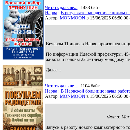
Читать дальше...
| 1483 байт
Нарва
:
В результате нападения с ножом 
Автор:
MONMOON
в 15/06/2025 06:50:00
Вечером 11 июня в Нарве произошел инц
По информации Идаской префектуры, 45-
живота и головы 22-летнему молодому ч
Далее...
Читать дальше...
| 1104 байт
Нарва
:
В Нарвской больнице начал рабо
Автор:
MONMOON
в 15/06/2025 06:50:00
Фото: Mari
Запуск в работу нового компьютерного т