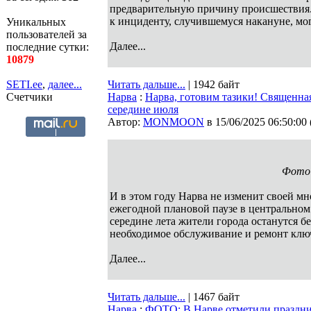
предварительную причину происшествия.
к инциденту, случившемуся накануне, мог
Уникальных
пользователей за
Далее...
последние сутки:
10879
SETI.ee
,
далее...
Читать дальше...
| 1942 байт
Счетчики
Нарва
:
Нарва, готовим тазики! Священная
середине июля
Автор:
MONMOON
в 15/06/2025 06:50:00
Фото г
И в этом году Нарва не изменит своей мн
ежегодной плановой паузе в центральном 
середине лета жители города останутся б
необходимое обслуживание и ремонт ключ
Далее...
Читать дальше...
| 1467 байт
Нарва
:
ФОТО: В Нарве отметили праздни