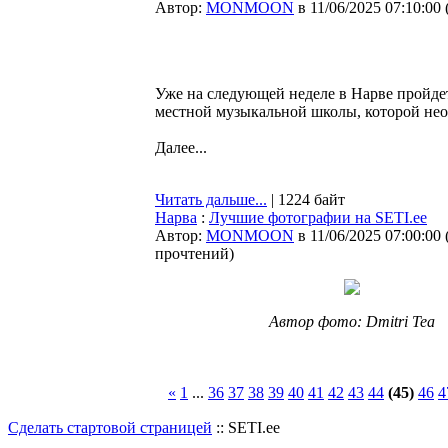
Автор:
MONMOON
в 11/06/2025 07:10:00
Уже на следующей неделе в Нарве пройде
местной музыкальной школы, которой нео
Далее...
Читать дальше...
| 1224 байт
Нарва
:
Лучшие фотографии на SETI.ee
Автор:
MONMOON
в 11/06/2025 07:00:00
прочтений
)
Автор фото: Dmitri Tea
«
1
...
36
37
38
39
40
41
42
43
44
(45)
46
4
Сделать стартовой страницей
:: SETI.ee