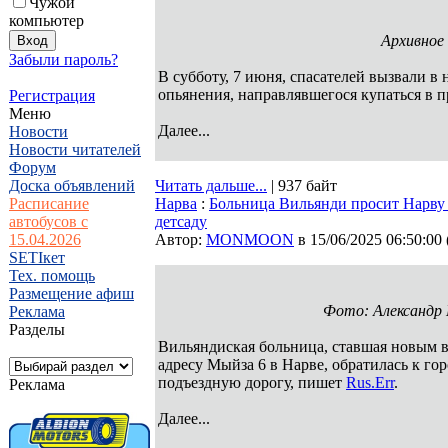
Чужой
компьютер
Архивное
Забыли пароль?
В субботу, 7 июня, спасателей вызвали в
опьянения, направлявшегося купаться в 
Регистрация
Меню
Далее...
Новости
Новости читателей
Форум
Доска объявлений
Читать дальше...
| 937 байт
Расписание
Нарва
:
Больница Вильянди просит Нарву
автобусов с
детсаду
15.04.2026
Автор:
MONMOON
в 15/06/2025 06:50:00
SETIкет
Тех. помощь
Размещение афиш
Фото: Александр 
Реклама
Разделы
Вильяндиская больница, ставшая новым в
адресу Мыйза 6 в Нарве, обратилась к г
подъездную дорогу, пишет
Rus.Err
.
Реклама
Далее...