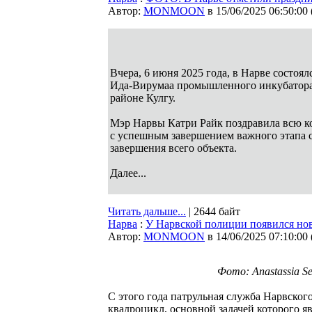
Автор:
MONMOON
в 15/06/2025 06:50:00
Вчера, 6 июня 2025 года, в Нарве состоя
Ида-Вирумаа промышленного инкубатора,
районе Кулгу.
Мэр Нарвы Катри Райк поздравила всю ко
с успешным завершением важного этапа с
завершения всего объекта.
Далее...
Читать дальше...
| 2644 байт
Нарва
:
У Нарвской полиции появился но
Автор:
MONMOON
в 14/06/2025 07:10:00
Фото: Anastassia Se
С этого года патрульная служба Нарвско
квадроцикл, основной задачей которого я