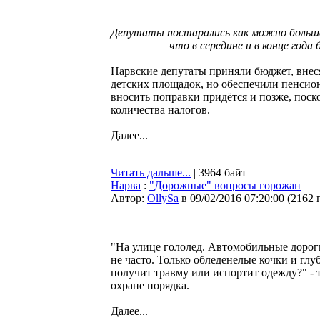
Депутаты постарались как можно больш
что в середине и в конце года
Нарвские депутаты приняли бюджет, внеся 
детских площадок, но обеспечили пенсион
вносить поправки придётся и позже, пос
количества налогов.
Далее...
Читать дальше...
| 3964 байт
Нарва
:
"Дорожные" вопросы горожан
Автор:
OllySa
в 09/02/2016 07:20:00
(
2162 
"На улице гололед. Автомобильные дороги
не часто. Только обледенелые кочки и глу
получит травму или испортит одежду?" - 
охране порядка.
Далее...