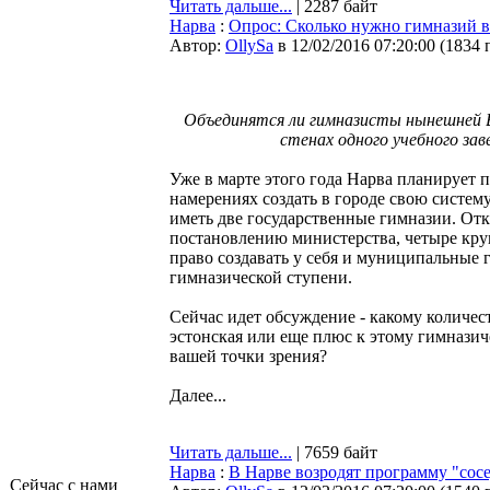
Читать дальше...
| 2287 байт
Нарва
:
Опрос: Сколько нужно гимназий в
Автор:
OllySa
в 12/02/2016 07:20:00
(
1834 
Объединятся ли гимназисты нынешней В
стенах одного учебного зав
Уже в марте этого года Нарва планирует 
намерениях создать в городе свою систем
иметь две государственные гимназии. Отк
постановлению министерства, четыре круп
право создавать у себя и муниципальные 
гимназической ступени.
Сейчас идет обсуждение - какому количес
эстонская или еще плюс к этому гимназич
вашей точки зрения?
Далее...
Читать дальше...
| 7659 байт
Нарва
:
В Нарве возродят программу "сосе
Сейчас с нами