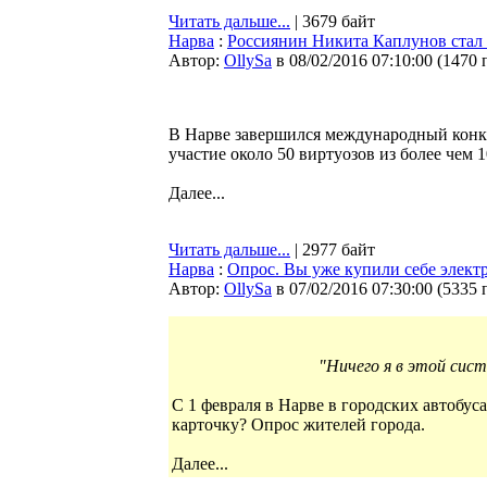
Читать дальше...
| 3679 байт
Нарва
:
Россиянин Никита Каплунов стал
Автор:
OllySa
в 08/02/2016 07:10:00
(
1470 
В Нарве завершился международный конк
участие около 50 виртуозов из более чем 1
Далее...
Читать дальше...
| 2977 байт
Нарва
:
Опрос. Вы уже купили себе элект
Автор:
OllySa
в 07/02/2016 07:30:00
(
5335 
"Ничего я в этой систе
С 1 февраля в Нарве в городских автобус
карточку? Опрос жителей города.
Далее...