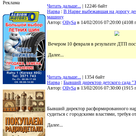
Реклама
Читать дальше...
| 12246 байт
Нарва
:
В Нарве выбежавшая на дорогу де
машину
Автор:
OllySa
в 14/02/2016 07:20:00
(
4108 
Вечером 10 февраля в результате ДТП пос
Далее...
Читать дальше...
| 1354 байт
Нарва
:
Бывший директор детского сада "З
Автор:
OllySa
в 13/02/2016 07:30:00
(
1915 
Бывший директор расформированного нарв
судиться с городскими властями, требуя 
Далее...