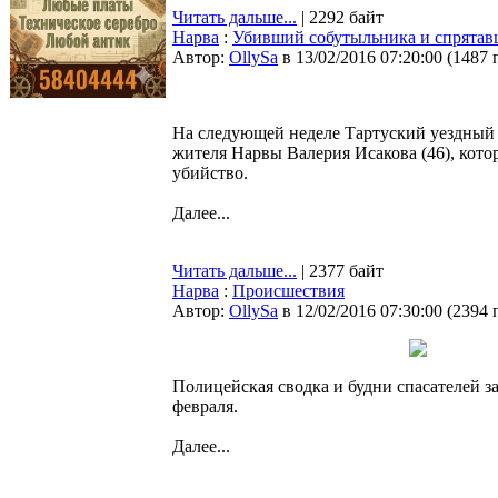
Читать дальше...
| 2292 байт
Нарва
:
Убивший собутыльника и спрятав
Автор:
OllySa
в 13/02/2016 07:20:00
(
1487 
На следующей неделе Тартуский уездный 
жителя Нарвы Валерия Исакова (46), кото
убийство.
Далее...
Читать дальше...
| 2377 байт
Нарва
:
Происшествия
Автор:
OllySa
в 12/02/2016 07:30:00
(
2394 
Полицейская сводка и будни спасателей за
февраля.
Далее...