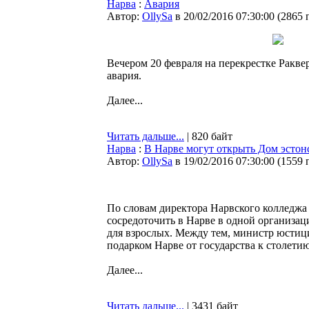
Нарва
:
Авария
Автор:
OllySa
в 20/02/2016 07:30:00
(
2865 
Вечером 20 февраля на перекрестке Ракв
авария.
Далее...
Читать дальше...
| 820 байт
Нарва
:
В Нарве могут открыть Дом эстон
Автор:
OllySa
в 19/02/2016 07:30:00
(
1559 
По словам директора Нарвского колледжа 
сосредоточить в Нарве в одной организа
для взрослых. Между тем, министр юстици
подарком Нарве от государства к столети
Далее...
Читать дальше...
| 3431 байт