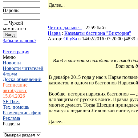
Далее...
Пароль:
Чужой
Читать дальше...
| 2259 байт
компьютер
Нарва
:
Казематы бастиона "Виктория"
Автор:
OllySa
в 14/02/2016 07:20:00
(
4839 
Забыли пароль?
Регистрация
Меню
Вход в казематы находится в самой дал
Новости
Вот эти д
Новости читателей
Форум
В декабре 2015 года у нас в Нарве появи
Доска объявлений
казематов в одном из бастионов Нарвско
Расписание
автобусов с
Вообще, история нарвских бастионов — д
15.04.2026
для защиты от русских войск. Правда русс
SETIкет
многие думают. Тогда Швеции принадлеж
Тех. помощь
памятуя о недавней Ливонской войне, вс
Размещение афиш
Реклама
Далее...
Разделы