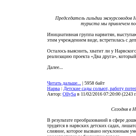
Председатель гильдии экскурсоводов Н
туриста мы привлечем пос
Инициативная группа нарвитян, выступаю
этим учреждением виде, встретилась с де
Осталось выяснить, хватит ли у Нарвско
реализацию проекта «Два друга», который
Далее...
Читать дальше...
| 5958 байт
Нарва
:
Детские сады сольют, работу поте
Автор:
OllySa
в 11/02/2016 07:20:00
(
2243 
Сегодня в 
В результате преобразований в сфере дош
трудятся в нарвских детских садах, лишат
слияние, которое вызвано неуклонным ум