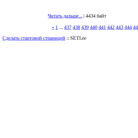
Читать дальше...
| 4434 байт
«
1
...
437
438
439
440
441
442
443
444
44
Сделать стартовой страницей
:: SETI.ee