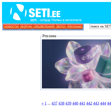
Реклама
«
1
...
437
438
439
440
441
442
443
444
44