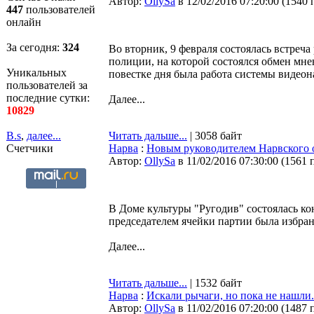
Автор:
OllySa
в 12/02/2016 07:20:00
(
1540 
447
пользователей
онлайн
За сегодня:
324
Во вторник, 9 февраля состоялась встреч
полиции, на которой состоялся обмен мне
Уникальных
повестке дня была работа системы видеон
пользователей за
последние сутки:
Далее...
10829
B.s
,
далее...
Читать дальше...
| 3058 байт
Счетчики
Нарва
:
Новым руководителем Нарвского о
Автор:
OllySa
в 11/02/2016 07:30:00
(
1561 
В Доме культуры "Ругодив" состоялась к
председателем ячейки партии была избра
Далее...
Читать дальше...
| 1532 байт
Нарва
:
Искали рычаги, но пока не нашли.
Автор:
OllySa
в 11/02/2016 07:20:00
(
1487 