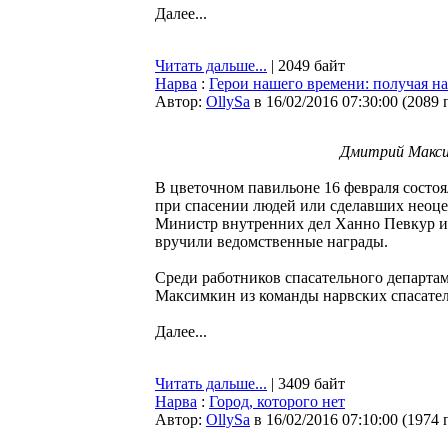
Далее...
Читать дальше...
| 2049 байт
Нарва
:
Герои нашего времени: получая н
Автор:
OllySa
в 16/02/2016 07:30:00
(
2089 
Дмитрий Максим
В цветочном павильоне 16 февраля состо
при спасении людей или сделавших неоце
Министр внутренних дел Ханно Певкур и 
вручили ведомственные награды.
Среди работников спасательного департа
Максимкин из команды нарвских спасател
Далее...
Читать дальше...
| 3409 байт
Нарва
:
Город, которого нет
Автор:
OllySa
в 16/02/2016 07:10:00
(
1974 