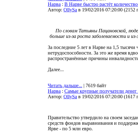
Нарва
:
В Нарве быстро растёт количеств
Автор:
OllySa
в 19/02/2016 07:20:00
(
2152 
По словам Татьяны Пацановской, люд
больше из-за роста заболеваемости и и
За последние 5 лет в Нарве на 1,5 тысячи
нетрудоспособности. За это же время вдв
распространённые причины инвалидности 
Далее...
Читать дальше...
| 7619 байт
Нарва
:
Самые крупные получатели денег 
Автор:
OllySa
в 19/02/2016 07:20:00
(
1617 
Правительство утвердило на своем засед
средств фондов выравнивания и поддержки
Ярве - по 5 млн евро.