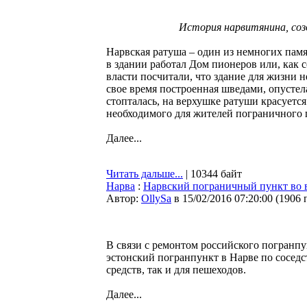
История нарвитянина, соз
Нарвская ратуша – один из немногих пам
в здании работал Дом пионеров или, как с
власти посчитали, что здание для жизни н
свое время построенная шведами, опустел
стопталась, на верхушке ратуши красуетс
необходимого для жителей пограничного 
Далее...
Читать дальше...
| 10344 байт
Нарва
:
Нарвский пограничный пункт во 
Автор:
OllySa
в 15/02/2016 07:20:00
(
1906 
В связи с ремонтом российского погранпун
эстонский погранпункт в Нарве по соседс
средств, так и для пешеходов.
Далее...