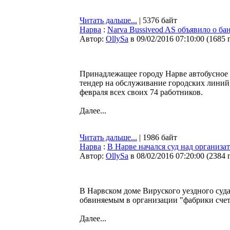
Читать дальше...
| 5376 байт
Нарва
:
Narva Bussiveod AS объявило о ба
Автор:
OllySa
в 09/02/2016 07:10:00
(
1685 
Принадлежащее городу Нарве автобусное п
тендер на обслуживание городских линий, 
февраля всех своих 74 работников.
Далее...
Читать дальше...
| 1986 байт
Нарва
:
В Нарве начался суд над организа
Автор:
OllySa
в 08/02/2016 07:20:00
(
2384 
В Нарвском доме Вируского уездного суда
обвиняемым в организации "фабрики счет
Далее...