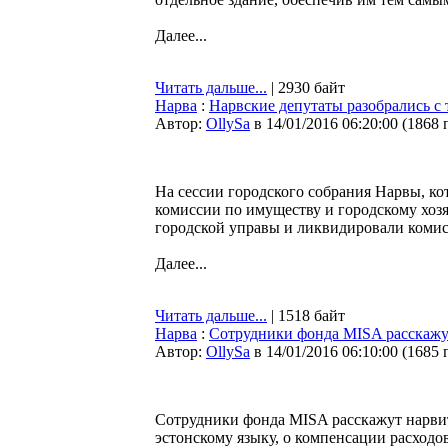
Далее...
Читать дальше...
| 2930 байт
Нарва
:
Нарвские депутаты разобрались с
Автор:
OllySa
в 14/01/2016 06:20:00
(
1868 
На сессии городского собрания Нарвы, ко
комиссии по имуществу и городскому хозя
городской управы и ликвидировали комис
Далее...
Читать дальше...
| 1518 байт
Нарва
:
Сотрудники фонда MISA расскажут
Автор:
OllySa
в 14/01/2016 06:10:00
(
1685 
Сотрудники фонда MISA расскажут нарвит
эстонскому языку, о компенсации расходов