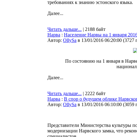
требованиях к знанию эстонского языка.
Далее...
Читать дальше...
| 2188 байт
Нарва
:
Население Нарвы на 1 января 2016
Автор:
OllySa
в 13/01/2016 06:20:00
(
3727 
По состоянию на 1 января в Нарве
национал
Далее...
Читать дальше...
| 2222 байт
Нарва
:
В спор о будущем облике Нарвско
Автор:
OllySa
в 13/01/2016 06:10:00
(
3059 
Представители Министерства культуры по
модернизации Нарвского замка, что реко
специалистов.