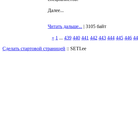
Далее...
Читать дальше...
| 3105 байт
«
1
...
439
440
441
442
443
444
445
446
44
Сделать стартовой страницей
:: SETI.ee