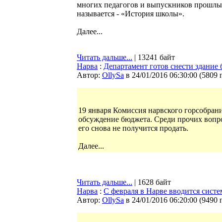
многих педагогов и выпускников прошлых 
называется - «История школы».
Далее...
Читать дальше...
| 13241 байт
Нарва
:
Департамент готов снести здание
Автор:
OllySa
в 24/01/2016 06:30:00
(
5809 
19 января Комиссия нарвского горсобран
обсуждение бюджета. Среди прочих вопро
его снова не получится продать.
Далее...
Читать дальше...
| 1628 байт
Нарва
:
С февраля в Нарве вводится систе
Автор:
OllySa
в 24/01/2016 06:20:00
(
9490 