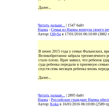
Далее...
Читать дальше...
| 1547 байт
Нарва
:
Семья из Нарвы вернула своего ре
Автор:
OllySa
в 17/01/2016 06:10:00
(
3882 
В июне 2015 года у семьи Фалынских, в
Великобритании забрала трехмесячного ре
стало плохо. Врач заявил, что ребенок у
суда ребенка передали в приемную семью.
спустя семь месяцев ребенка вновь переда
Далее...
Читать дальше...
| 2895 байт
Нарва
:
Российские граждане Нарвы обес
Автор:
Koka
в 16/01/2016 06:10:00
(
2589 п