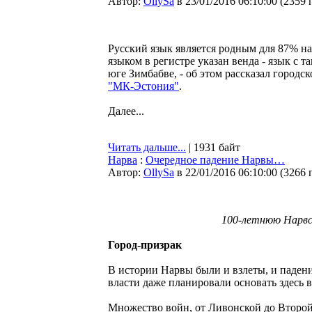
Автор:
OllySa
в 23/01/2016 06:10:00
(
2359 
Русский язык является родным для 87% на
языком в регистре указан венда - язык с
юге Зимбабве, - об этом рассказал городс
"МК-Эстония"
.
Далее...
Читать дальше...
| 1931 байт
Нарва
:
Очередное падение Нарвы…
Автор:
OllySa
в 22/01/2016 06:10:00
(
3266 
100-летнюю Нарвск
Город-призрак
В истории Нарвы были и взлеты, и падени
власти даже планировали основать здесь 
Множество войн, от Ливонской до Второй