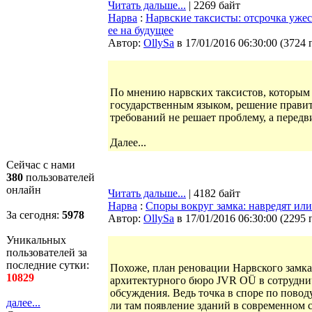
Читать дальше...
| 2269 байт
Нарва
:
Нарвские таксисты: отсрочка ужес
ее на будущее
Автор:
OllySa
в 17/01/2016 06:30:00
(
3724 
По мнению нарвских таксистов, которым 
государственным языком, решение правит
требований не решает проблему, а передви
Далее...
Сейчас с нами
380
пользователей
онлайн
Читать дальше...
| 4182 байт
Нарва
:
Споры вокруг замка: навредят ил
За сегодня:
5978
Автор:
OllySa
в 17/01/2016 06:30:00
(
2295 
Уникальных
пользователей за
последние сутки:
Похоже, план реновации Нарвского замка
10829
архитектурного бюро JVR OÜ в сотрудниче
обсуждения. Ведь точка в споре по повод
далее...
ли там появление зданий в современном с