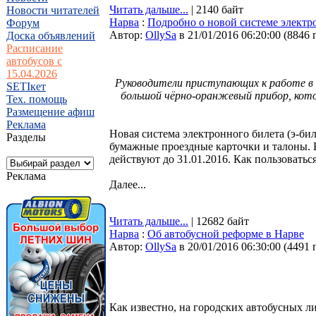
Читать дальше...
| 2140 байт
Новости читателей
Нарва
:
Подробно о новой системе электр
Форум
Автор:
OllySa
в 21/01/2016 06:20:00
(
8846 
Доска объявлений
Расписание
автобусов с
15.04.2026
Руководители приступающих к работе в 
SETIкет
большой чёрно-оранжевый прибор, кот
Тех. помощь
Размещение афиш
Реклама
Новая система электронного билета (э-биле
Разделы
бумажные проездные карточки и талоны. 
действуют до 31.01.2016. Как пользоватьс
Реклама
Далее...
Читать дальше...
| 12682 байт
Нарва
:
Об автобусной реформе в Нарве
Автор:
OllySa
в 20/01/2016 06:30:00
(
4491 
Как известно, на городских автобусных ли