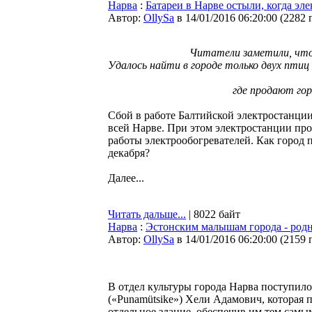
Нарва
:
Батареи в Нарве остыли, когда эл
Автор:
OllySa
в 14/01/2016 06:20:00
(
2282 
Читатели заметили, что 
Удалось найти в городе только двух птиц -
где продают гор
Сбой в работе Балтийской электростанции
всей Нарве. При этом электростанции про
работы электрообогревателей. Как город
декабря?
Далее...
Читать дальше...
| 8022 байт
Нарва
:
Эстонским малышам города - род
Автор:
OllySa
в 14/01/2016 06:20:00
(
2159 
В отдел культуры города Нарва поступил
(«Punamütsike») Хели Адамович, которая 
отдельное здание, обеспечив им тем самы