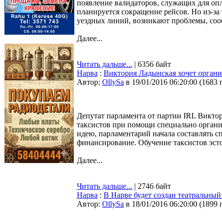
появление валидаторов, служащих для опл
планируется сокращение рейсов. Но из-за
уездных линий, возникают проблемы, со
Далее...
Читать дальше...
| 6356 байт
Нарва
:
Виктория Ладынская хочет органи
Автор:
OllySa
в 19/01/2016 06:20:00
(
1683 
Депутат парламента от партии IRL Викто
таксистов при помощи специально органи
идею, парламентарий начала составлять с
финансирование. Обучение таксистов эсто
Далее...
Читать дальше...
| 2746 байт
Нарва
:
В Нарве будет создан театральный
Автор:
OllySa
в 18/01/2016 06:20:00
(
1899 