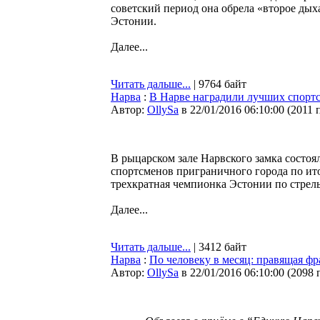
советский период она обрела «второе ды
Эстонии.
Далее...
Читать дальше...
| 9764 байт
Нарва
:
В Нарве наградили лучших спортс
Автор:
OllySa
в 22/01/2016 06:10:00
(
2011 
В рыцарском зале Нарвского замка состо
спортсменов приграничного города по ит
трехкратная чемпионка Эстонии по стрел
Далее...
Читать дальше...
| 3412 байт
Нарва
:
По человеку в месяц: правящая ф
Автор:
OllySa
в 22/01/2016 06:10:00
(
2098 