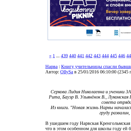
«
1
...
439
440
441
442
443
444
445
446
44
Нарва
:
Книгу учительницы спасли бывш
Автор:
OllySa
в 25/01/2016 06:10:00
(
2345 
Серкова Лидия Николаевна и ученики 3А
Рита, Бауэр В. Ульянёнок В., Лукомская
совета отряда
Из книги. "Новая жизнь Нарвы началас
груду развалин,
В ушедшем году Нарвская Кренгольмская ш
что в этом особенном для школы году ей