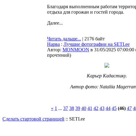
Благодаря выполненным работам территор
отдыха для горожан и гостей города.
Далее...
Читать дальше...
| 2176 байт
Нарва
:
Лучшие фотографии на SETI.ee
Автор:
MONMOON
в 31/05/2025 07:00:00
прочтений
)
Карьер Кадастику.
Автор фото: Nataliia Magerra
«
1
...
37
38
39
40
41
42
43
44
45
(46)
47
4
Сделать стартовой страницей
:: SETI.ee