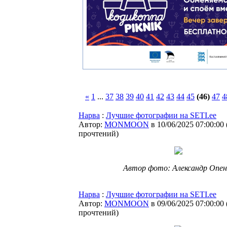
«
1
...
37
38
39
40
41
42
43
44
45
(46)
47
4
Нарва
:
Лучшие фотографии на SETI.ee
Автор:
MONMOON
в 10/06/2025 07:00:00
прочтений
)
Автор фото: Александр Опен
Нарва
:
Лучшие фотографии на SETI.ee
Автор:
MONMOON
в 09/06/2025 07:00:00
прочтений
)