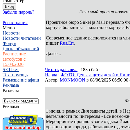
компьютер
Эскизный проект нового з
Забыли пароль?
Проектное бюро Sirkel ja Mall передало 
Регистрация
корпуса больницы – палатного корпуса B
Меню
Новости
Современное здание расположится на ул
Новости читателей
пишет
Rus.Err
.
Форум
Доска объявлений
Далее...
Расписание
автобусов с
15.04.2026
SETIкет
Читать дальше...
| 1835 байт
Тех. помощь
Нарва
:
ФОТО: День защиты детей в Липо
Размещение афиш
Автор:
MONMOON
в 08/06/2025 06:50:00
Реклама
Разделы
Фо
Реклама
1 июня, в рамках Дня защиты детей, в На
деятельности по интересам «Всё возможн
Мероприятие прошло в зоне отдыха Йоао
организации города, работающие с детьм