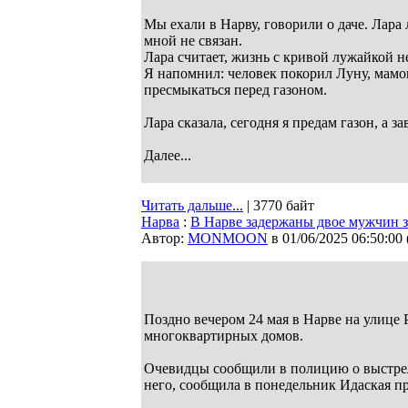
Мы ехали в Нарву, говорили о даче. Лара
мной не связан.
Лара считает, жизнь с кривой лужайкой н
Я напомнил: человек покорил Луну, мамо
пресмыкаться перед газоном.
Лара сказала, сегодня я предам газон, а 
Далее...
Читать дальше...
| 3770 байт
Нарва
:
В Нарве задержаны двое мужчин з
Автор:
MONMOON
в 01/06/2025 06:50:00
Поздно вечером 24 мая в Нарве на улице 
многоквартирных домов.
Очевидцы сообщили в полицию о выстрел
него, сообщила в понедельник Идаская п