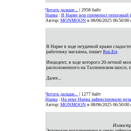
Читать дальше...
| 2958 байт
Нарва
:
В Нарве вор применил перцовый 
Автор:
MONMOON
в 08/06/2025 06:50:00
В Нарве в ходе неудачной кражи сладосте
работнику магазина, пишет
Rus.Err
.
Инцидент, в ходе которого 20-летний мол
расположенного на Таллиннском шоссе, п
Далее...
Читать дальше...
| 1277 байт
Нарва
:
На реке Нарва зафиксировали нез
Автор:
MONMOON
в 08/06/2025 06:50:00
Иллюстр
Эстонские пограничники в среду зафикси