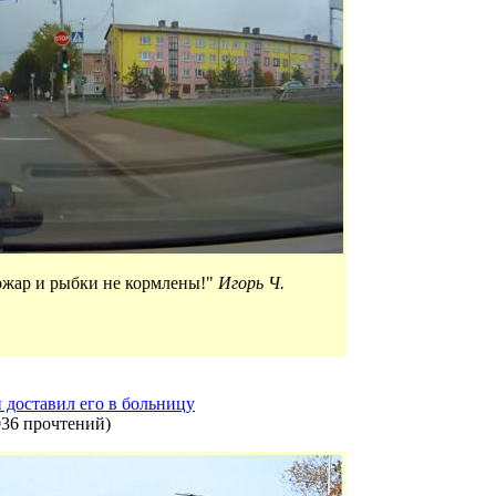
пожар и рыбки не кормлены!"
Игорь Ч.
 доставил его в больницу
036 прочтений
)