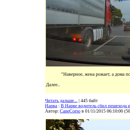
"Наверное, жена рожает, а дома 
Далее..
Читать дальше...
| 445 байт
Нарва
:
В Нарве водитель сбил пешехода и
Автор:
CaneCorso
в 01/11/2015 06:10:00
(
5