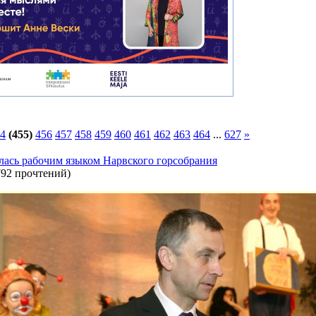
4
(455)
456
457
458
459
460
461
462
463
464
...
627
»
лась рабочим языком Нарвского горсобрания
792 прочтений
)