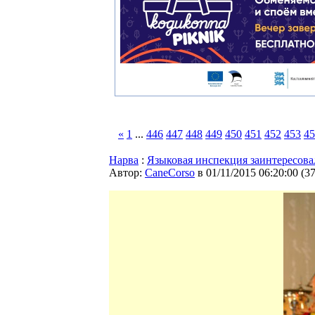
«
1
...
446
447
448
449
450
451
452
453
45
Нарва
:
Языковая инспекция заинтересова
Автор:
CaneCorso
в 01/11/2015 06:20:00
(
3