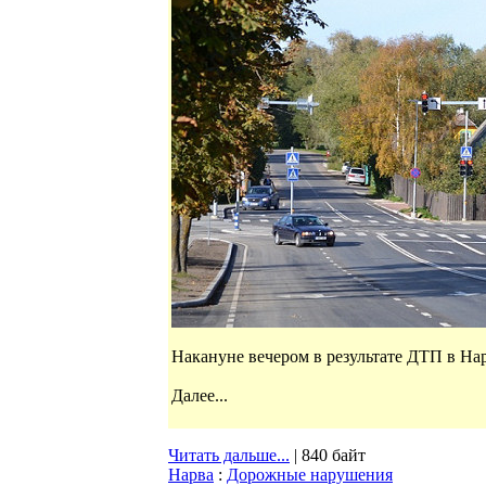
Накануне вечером в результате ДТП в На
Далее...
Читать дальше...
| 840 байт
Нарва
:
Дорожные нарушения