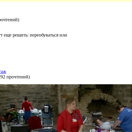
рочтений
)
т еще решить: переобуваться или
таж
292 прочтений
)