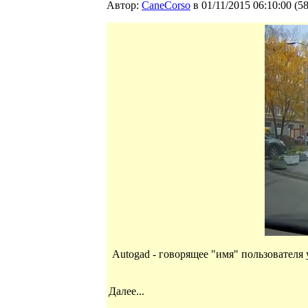
Автор:
CaneCorso
в 01/11/2015 06:10:00
(
5
Autogad - говорящее "имя" пользователя
Далее...