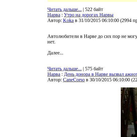
Читать дальше...
| 522 байт
Нарва
:
Утро на дорогах Нарвы
Автор:
Koka
в 31/10/2015 06:10:00
(
2994 п
Автолюбители в Нарве до сих пор не могу
нет.
Далее...
Читать дальше...
| 575 байт
Нарва
:
День донора в Нарве вызвал ажио
Автор:
CaneCorso
в 30/10/2015 06:10:00
(
2