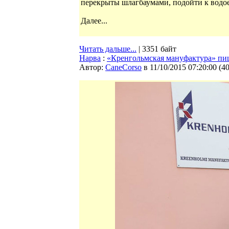
перекрыты шлагбаумами, подойти к водо
Далее...
Читать дальше...
| 3351 байт
Нарва
:
«Кренгольмская мануфактура» пи
Автор:
CaneCorso
в 11/10/2015 07:20:00
(
4