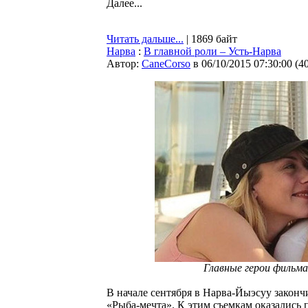
Далее...
Читать дальше...
| 1869 байт
Нарва
:
В главной роли – Усть-Нарва
Автор:
CaneCorso
в 06/10/2015 07:30:00
(
4
Главные герои фильма
В начале сентября в Нарва-Йыэсуу законч
«Рыба-мечта». К этим съемкам оказались