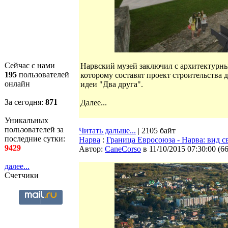
Сейчас с нами
Нарвский музей заключил с архитектурн
195
пользователей
которому составят проект строительства
онлайн
идеи "Два друга".
За сегодня:
871
Далее...
Уникальных
пользователей за
Читать дальше...
| 2105 байт
последние сутки:
Нарва
:
Граница Евросоюза - Нарва: вид с
9429
Автор:
CaneCorso
в 11/10/2015 07:30:00
(
6
далее...
Счетчики