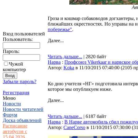
Ав
Гроза и кошмар собаководов догхантеры, 
ближайших окрестностях. Но управы на 
побережье"
.
Вход пользователей
Пользователь:
Далее...
Пароль:
Читать дальше...
| 2820 байт
Нарва
:
Профсоюз Vikerkaar и нарвское об
Чужой
Автор:
Koka
в 11/10/2015 07:40:00
(
2105 п
компьютер
Забыли пароль?
Ко дню учителя «НГ» подготовила интерв
которое мы опубликуем ниже.
Регистрация
Меню
Далее...
Новости
Новости читателей
Форум
Читать дальше...
| 6187 байт
Доска объявлений
Нарва
:
В Нарве автомобиль сбил пожилу
Расписание
Автор:
CaneCorso
в 11/10/2015 07:30:00
(
3
автобусов с
15.04.2026