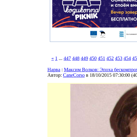
«
1
...
447
448
449
450
451
452
453
454
45
Нарва
:
Максим Волков: Эпоха бескомпро
Автор:
CaneCorso
в 18/10/2015 07:30:00
(
4