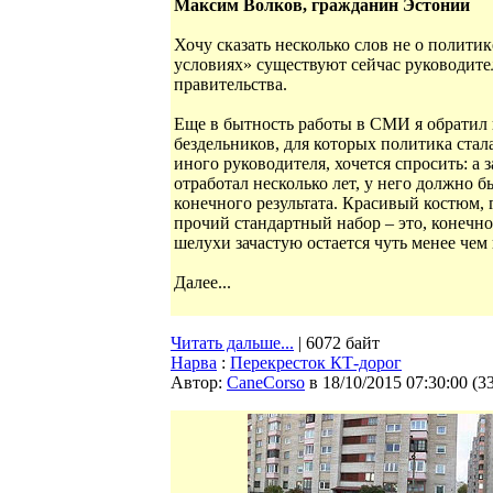
Максим Волков, гражданин Эстонии
Хочу сказать несколько слов не о полити
условиях» существуют сейчас руководите
правительства.
Еще в бытность работы в СМИ я обратил
бездельников, для которых политика стал
иного руководителя, хочется спросить: а 
отработал несколько лет, у него должно б
конечного результата. Красивый костюм, 
прочий стандартный набор – это, конечно
шелухи зачастую остается чуть менее чем
Далее...
Читать дальше...
| 6072 байт
Нарва
:
Перекресток КТ-дорог
Автор:
CaneCorso
в 18/10/2015 07:30:00
(
3