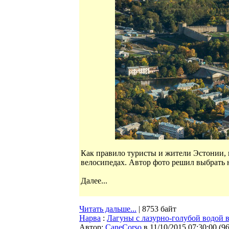
Как правило туристы и жители Эстонии, 
велосипедах. Автор фото решил выбрать 
Далее...
Читать дальше...
| 8753 байт
Нарва
:
Лагуны с лазурно-голубой водой 
Автор:
CaneCorso
в 11/10/2015 07:30:00
(
9