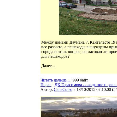
Между домами Даумана 7, Кангеласте 19 
все разрыто, а пешеходы вынуждены прыга
города возник вопрос, согласован ли пр
для пешеходов?
Далее...
Читать дальше...
| 999 байт
Нарва
:
ДК Герасимова - ожидание и реал
Автор:
CaneCorso
в 18/10/2015 07:10:00
(
5