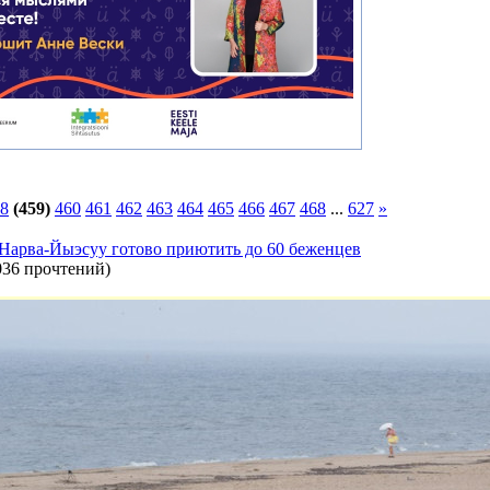
8
(459)
460
461
462
463
464
465
466
467
468
...
627
»
 Нарва-Йыэсуу готово приютить до 60 беженцев
036 прочтений
)