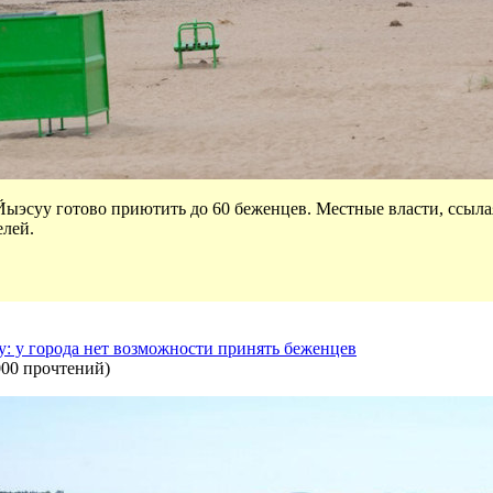
Йыэсуу готово приютить до 60 беженцев. Местные власти, ссыла
лей.
: у города нет возможности принять беженцев
000 прочтений
)