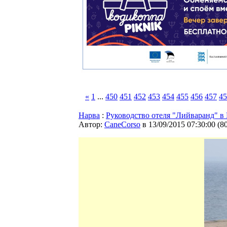
«
1
...
450
451
452
453
454
455
456
457
45
Нарва
:
Руководство отеля "Лийваранд" в
Автор:
CaneCorso
в 13/09/2015 07:30:00
(
8