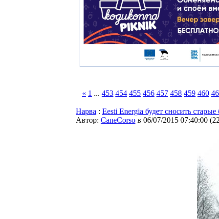
«
1
...
453
454
455
456
457
458
459
460
46
Нарва
:
Eesti Energia будет сносить стары
Автор:
CaneCorso
в 06/07/2015 07:40:00
(
2