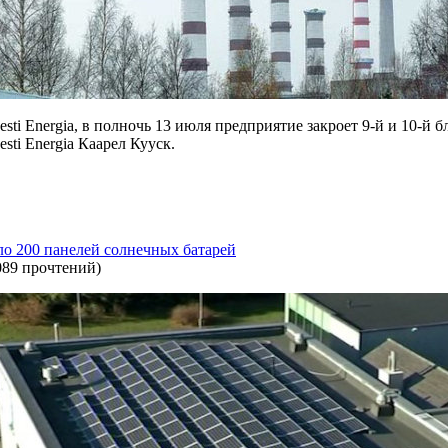
sti Energia, в полночь 13 июля предприятие закроет 9-й и 10-й 
sti Energia Каарел Кууск.
оло 200 панелей солнечных батарей
089 прочтений
)