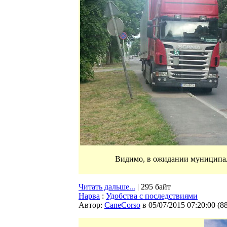
Видимо, в ожидании муниципал
Читать дальше...
| 295 байт
Нарва
:
Удобства с последствиями
Автор:
CaneCorso
в 05/07/2015 07:20:00
(
8