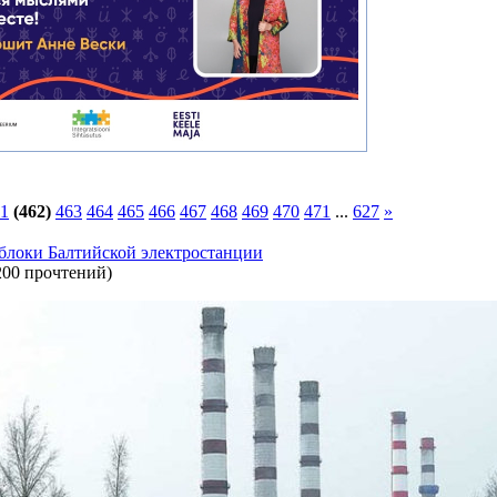
1
(462)
463
464
465
466
467
468
469
470
471
...
627
»
е блоки Балтийской электростанции
200 прочтений
)