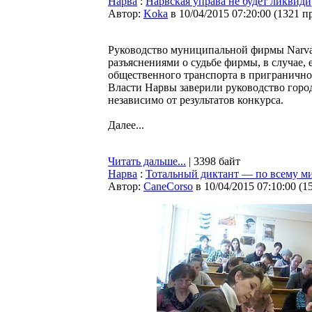
Нарва
:
Нарвская управа не будет ликвиди
Автор:
Koka
в 10/04/2015 07:20:00
(
1321 п
Руководство муниципальной фирмы Narva 
разъяснениями о судьбе фирмы, в случае,
общественного транспорта в пригранично
Власти Нарвы заверили руководство горо
независимо от результатов конкурса.
Далее...
Читать дальше...
| 3398 байт
Нарва
:
Тотальный диктант — по всему мир
Автор:
CaneCorso
в 10/04/2015 07:10:00
(
1