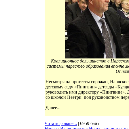
Коалиционное большинство в Нарвском
системы нарвского образования вполне 
Оппози
Несмотря на протесты горожан, Нарвское 
детскому саду «Пингвин» детсады «Кулдк
руководить ими директору «Пингвина». Д
со школой Пеэтри, под руководством перв
Далее...
Читать дальше...
| 6959 байт
Нарва
:
Ваши письма: Не на газоне, так на