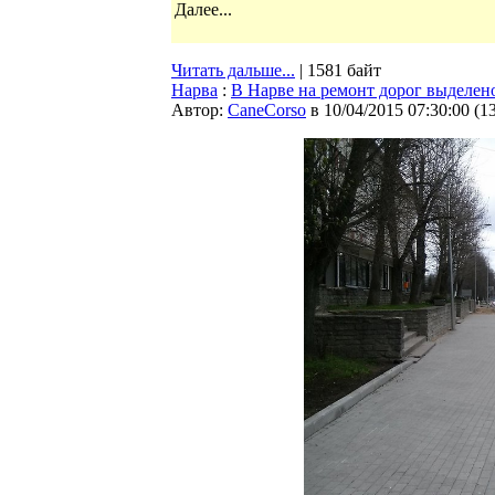
Далее...
Читать дальше...
| 1581 байт
Нарва
:
В Нарве на ремонт дорог выделено
Автор:
CaneCorso
в 10/04/2015 07:30:00
(
1