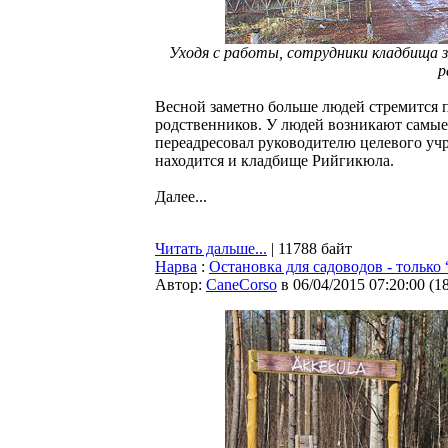
Уходя с работы, сотрудники кладбища 
р
Весной заметно больше людей стремится п
родственников. У людей возникают самые
переадресовал руководителю целевого уч
находится и кладбище Рийгикюла.
Далее...
Читать дальше...
| 11788 байт
Нарва
:
Остановка для садоводов - только
Автор:
CaneCorso
в 06/04/2015 07:20:00
(
1