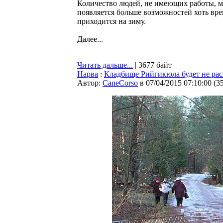
Количество людей, не имеющих работы, ме
появляется больше возможностей хоть вре
приходится на зиму.
Далее...
Читать дальше...
| 3677 байт
Нарва
:
Кладбище Рийгикюла будет не рас
Автор:
CaneCorso
в 07/04/2015 07:10:00
(
3