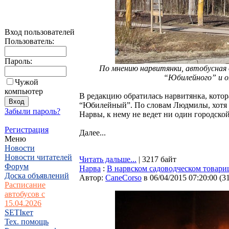
Вход пользователей
Пользователь:
Пароль:
По мнению нарвитянки, автобусная 
“Юбилейного” и о
Чужой
компьютер
В редакцию обратилась нарвитянка, котор
“Юбилейный”. По словам Людмилы, хотя 
Забыли пароль?
Нарвы, к нему не ведет ни один городско
Регистрация
Далее...
Меню
Новости
Новости читателей
Читать дальше...
| 3217 байт
Форум
Нарва
:
В нарвском садоводческом товари
Доска объявлений
Автор:
CaneCorso
в 06/04/2015 07:20:00
(
3
Расписание
автобусов с
15.04.2026
SETIкет
Тех. помощь