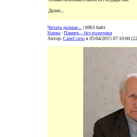
Далее...
Читать дальше...
| 6963 байт
Нарва
:
Память – без политики
Автор:
CaneCorso
в 05/04/2015 07:10:00
(
2