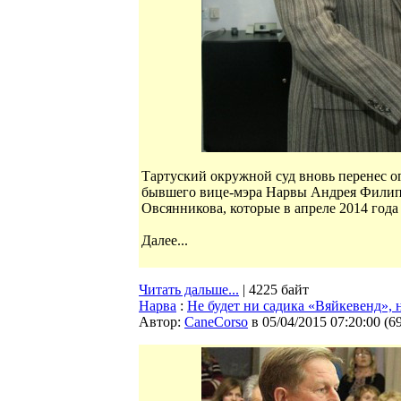
Тартуский окружной суд вновь перенес 
бывшего вице-мэра Нарвы Андрея Филипп
Овсянникова, которые в апреле 2014 год
Далее...
Читать дальше...
| 4225 байт
Нарва
:
Не будет ни садика «Вяйкевенд»,
Автор:
CaneCorso
в 05/04/2015 07:20:00
(
6