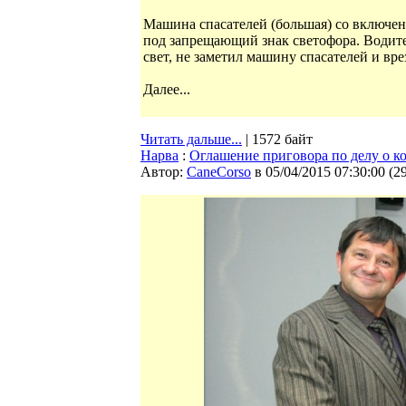
Машина спасателей (большая) со включе
под запрещающий знак светофора. Водите
свет, не заметил машину спасателей и вре
Далее...
Читать дальше...
| 1572 байт
Нарва
:
Оглашение приговора по делу о к
Автор:
CaneCorso
в 05/04/2015 07:30:00
(
2