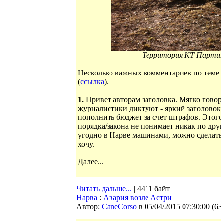
Территория КТ Партиз
Несколько важных комментариев по теме 
(
ссылка
).
1.
Привет авторам заголовка. Мягко говоря
журналистики диктуют - яркий заголовок 
пополнить бюджет за счет штрафов. Этого
порядка/закона не понимает никак по др
угодно в Нарве машинами, можно сделать
хочу.
Далее...
Читать дальше...
| 4411 байт
Нарва
:
Авария возле Астри
Автор:
CaneCorso
в 05/04/2015 07:30:00
(
6