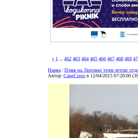
«
1
...
462
463
464
465
466
467
468
469
47
Нарва
:
Пляж на Липовке этим летом: отд
Автор:
CaneCorso
в 12/04/2015 07:20:00
(
3