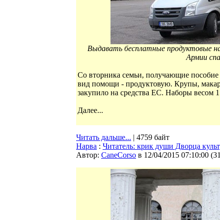
Выдавать бесплатные продуктовые наб
Армии спа
Со вторника семьи, получающие пособие 
вид помощи - продуктовую. Крупы, макар
закупило на средства ЕС. Наборы весом 15
Далее...
Читать дальше...
| 4759 байт
Нарва
:
Читатель: крик души Дворца куль
Автор:
CaneCorso
в 12/04/2015 07:10:00
(
3