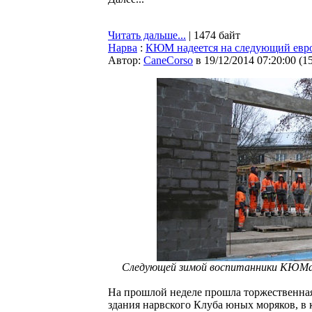
Читать дальше...
| 1474 байт
Нарва
:
КЮМ надеется на следующий евр
Автор:
CaneCorso
в 19/12/2014 07:20:00
(
1
Следующей зимой воспитанники КЮМа б
На прошлой неделе прошла торжественная
здания нарвского Клуба юных моряков, в 