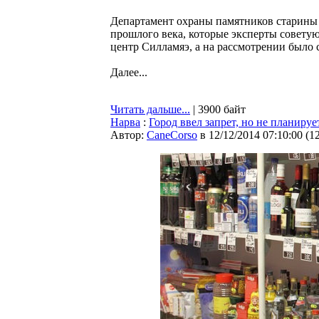
Департамент охраны памятников старины
прошлого века, которые эксперты советую
центр Силламяэ, а на рассмотрении было 
Далее...
Читать дальше...
| 3900 байт
Нарва
:
Город ввел запрет, но не планируе
Автор:
CaneCorso
в 12/12/2014 07:10:00
(
1