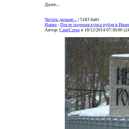
Далее...
Читать дальше...
| 5183 байт
Нарва
:
После падения курса рубля в Ива
Автор:
CaneCorso
в 18/12/2014 07:30:00
(
2