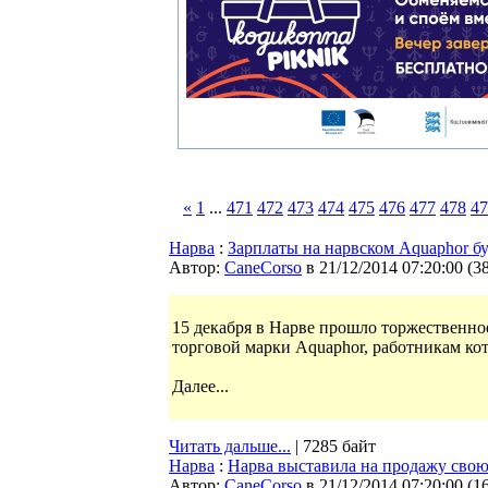
«
1
...
471
472
473
474
475
476
477
478
47
Нарва
:
Зарплаты на нарвском Аquaphor б
Автор:
CaneCorso
в 21/12/2014 07:20:00
(
3
15 декабря в Нарве прошло торжественно
торговой марки Aquaphor, работникам ко
Далее...
Читать дальше...
| 7285 байт
Нарва
:
Нарва выставила на продажу свою
Автор:
CaneCorso
в 21/12/2014 07:20:00
(
1