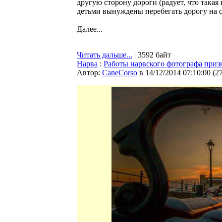
другую сторону дороги (радует, что такая 
детьми вынуждены перебегать дорогу на с
Далее...
Читать дальше...
| 3592 байт
Нарва
:
Работы нарвского фотографа приз
Автор:
CaneCorso
в 14/12/2014 07:10:00
(
2