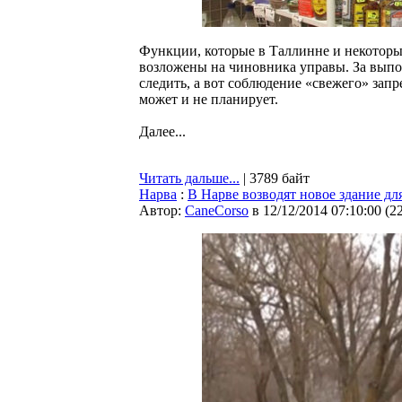
Функции, которые в Таллинне и некоторы
возложены на чиновника управы. За выпо
следить, а вот соблюдение «свежего» запр
может и не планирует.
Далее...
Читать дальше...
| 3789 байт
Нарва
:
В Нарве возводят новое здание дл
Автор:
CaneCorso
в 12/12/2014 07:10:00
(
2