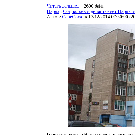
Читать дальше...
| 2600 байт
Нарва
:
Социальный департамент Нарвы и
Автор:
CaneCorso
в 17/12/2014 07:30:00
(
2
Городская управа Нарвы ведет переговор