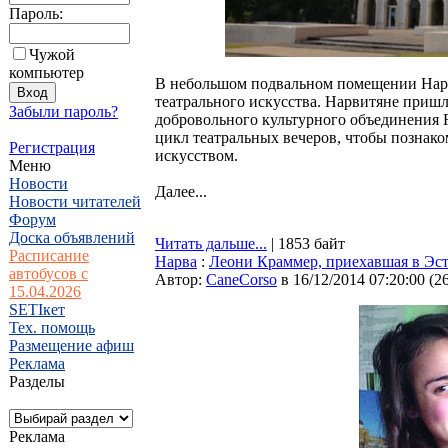
Пароль:
Чужой
компьютер
В небольшом подвальном помещении Нарв
театрального искусства. Нарвитяне приш
Забыли пароль?
добровольного культурного объединения 
цикл театральных вечеров, чтобы познак
Регистрация
искусством.
Меню
Новости
Далее...
Новости читателей
Форум
Доска объявлений
Читать дальше...
| 1853 байт
Расписание
Нарва
:
Лeони Краммер, приехавшая в Эст
автобусов с
Автор:
CaneCorso
в 16/12/2014 07:20:00
(
2
15.04.2026
SETIкет
Тех. помощь
Размещение афиш
Реклама
Разделы
Реклама