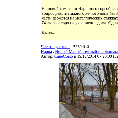
На новой комиссии Нарвского горсобрани
вопрос девятиэтажного жилого дома №33 
части держатся на металлических стяжках
74 тысячи евро на укрепление дома. Однак
Далее...
Читать дальше...
| 5369 байт
Нарва
:
Новый Малый Темный и с мышам
Автор:
CaneCorso
в 19/12/2014 07:20:00
(
3