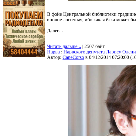
В фойе Центральной библиотеки традицион
вполне логичная, ибо какая ёлка может б
Далее...
Читать дальше...
| 2507 байт
Нарва
:
Нарвского депутата Ларису Олени
Автор:
CaneCorso
в 04/12/2014 07:20:00
(
1