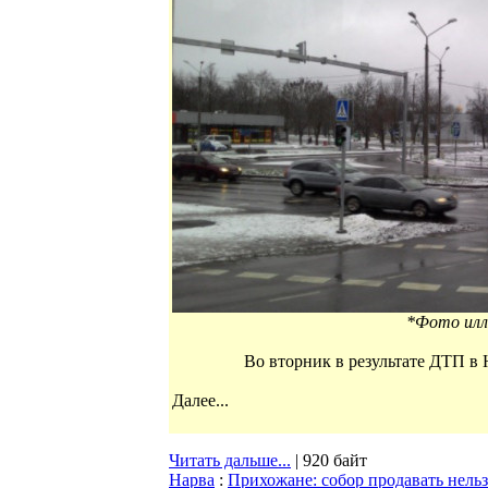
*Фото ил
Во вторник в результате ДТП в 
Далее...
Читать дальше...
| 920 байт
Нарва
:
Прихожане: собор продавать нель