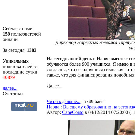
Сейчас с нами
158
пользователей
онлайн
Директор Нарвского коледжа Тартуск
ун
За сегодня:
1383
На сегодняшний день в Нарве вместе с ги
Уникальных
обучаются более 900 учащихся. Я имею в ви
пользователей за
согласны, что сегодняшняя гимназия гото
последние сутки:
также, что для финансирования подобных
10879
Далее...
далее...
Счетчики
Читать дальше...
| 5749 байт
Нарва
:
Высшему образованию на эстонско
Автор:
CaneCorso
в 04/12/2014 07:20:00
(
1