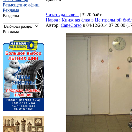
Размещение афиш
Реклама
Читать дальше...
| 3220 байт
Разделы
Нарва
:
Книжная ёлка в Центральной биб
Автор:
CaneCorso
в 04/12/2014 07:20:00
(
1
Реклама