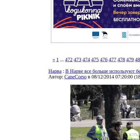
«
1
...
472
473
474
475
476
477
478
479
48
Нарва
:
В Нарве все больше используют 
Автор:
CaneCorso
в 08/12/2014 07:20:00
(
1