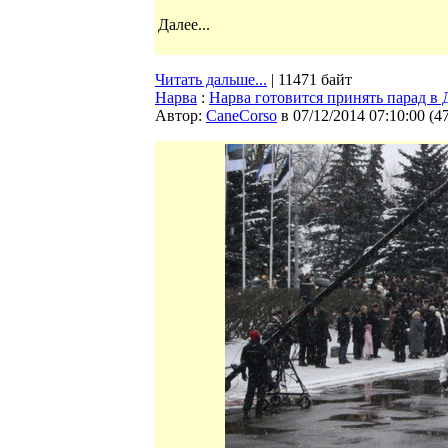
Далее...
Читать дальше...
| 11471 байт
Нарва
:
Нарва готовится принять парад в
Автор:
CaneCorso
в 07/12/2014 07:10:00
(
4