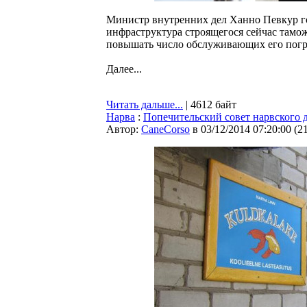
Министр внутренних дел Ханно Певкур гов
инфраструктура строящегося сейчас тамож
повышать число обслуживающих его погр
Далее...
Читать дальше...
| 4612 байт
Нарва
:
Попечительский совет нарвского д
Автор:
CaneCorso
в 03/12/2014 07:20:00
(
2