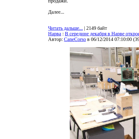
продажи.
Далее...
Читать дальше...
| 2149 байт
Нарва
:
В середине декабря в Нарве откро
Автор:
CaneCorso
в 06/12/2014 07:10:00
(
3