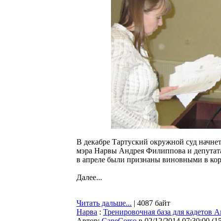
В декабре Тартуский окружной суд начне
мэра Нарвы Андрея Филиппова и депутата
в апреле были признаны виновными в ко
Далее...
Читать дальше...
| 4087 байт
Нарва
:
Тренировочная база для кадетов 
Автор:
CaneCorso
в 02/12/2014 07:30:00
(
1