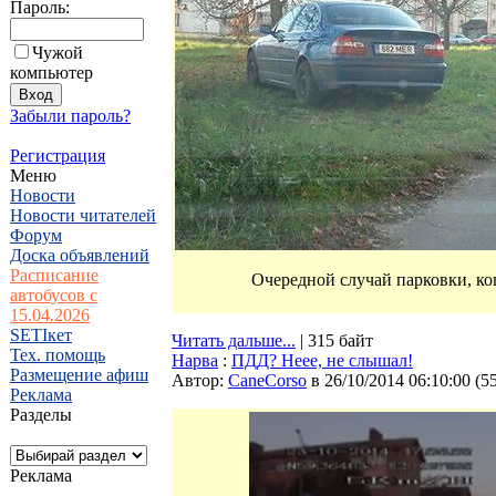
Пароль:
Чужой
компьютер
Забыли пароль?
Регистрация
Меню
Новости
Новости читателей
Форум
Доска объявлений
Расписание
Очередной случай парковки, ког
автобусов с
15.04.2026
SETIкет
Читать дальше...
| 315 байт
Тех. помощь
Нарва
:
ПДД? Неее, не слышал!
Размещение афиш
Автор:
CaneCorso
в 26/10/2014 06:10:00
(
5
Реклама
Разделы
Реклама