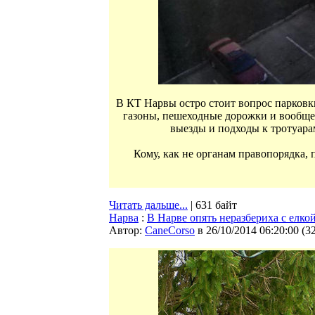
В КТ Нарвы остро стоит вопрос парковк
газоны, пешеходные дорожки и вообще к
выезды и подходы к тротуар
Кому, как не органам правопорядка, 
Читать дальше...
| 631 байт
Нарва
:
В Нарве опять неразбериха с елко
Автор:
CaneCorso
в 26/10/2014 06:20:00
(
3