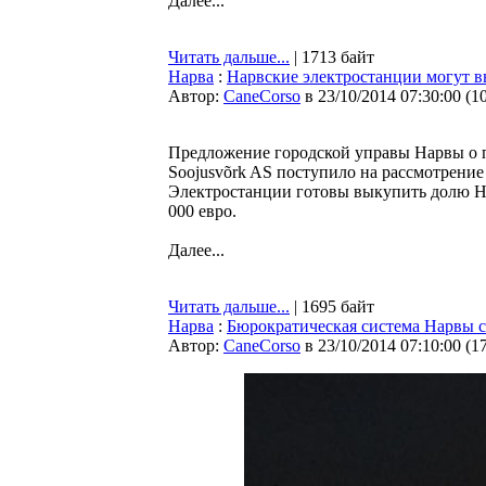
Далее...
Читать дальше...
| 1713 байт
Нарва
:
Нарвские электростанции могут в
Автор:
CaneCorso
в 23/10/2014 07:30:00
(
1
Предложение городской управы Нарвы о п
Soojusvõrk AS поступило на рассмотрени
Электростанции готовы выкупить долю На
000 евро.
Далее...
Читать дальше...
| 1695 байт
Нарва
:
Бюрократическая система Нарвы си
Автор:
CaneCorso
в 23/10/2014 07:10:00
(
1