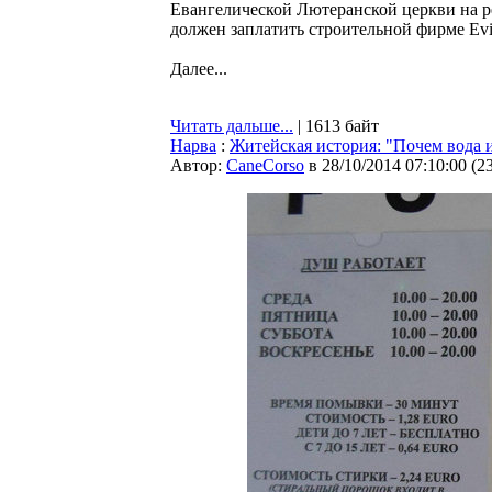
Евангелической Лютеранской церкви на р
должен заплатить строительной фирме Ev
Далее...
Читать дальше...
| 1613 байт
Нарва
:
Житейская история: "Почем вода и
Автор:
CaneCorso
в 28/10/2014 07:10:00
(
2