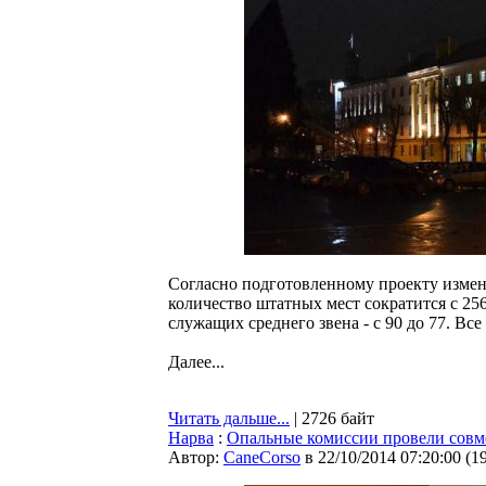
Согласно подготовленному проекту изме
количество штатных мест сократится с 2
служащих среднего звена - с 90 до 77. В
Далее...
Читать дальше...
| 2726 байт
Нарва
:
Опальные комиссии провели совме
Автор:
CaneCorso
в 22/10/2014 07:20:00
(
1