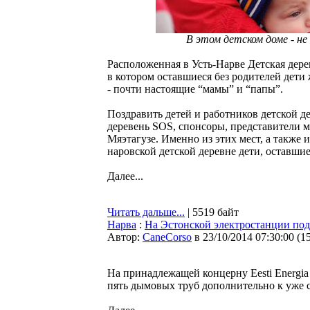
В этом детском доме - не
Расположенная в Усть-Нарве Детская дере
в котором оставшиеся без родителей дети 
- почти настоящие “мамы” и “папы”.
Поздравить детей и работников детской д
деревень SOS, спонсоры, представители 
Мяэтагузе. Именно из этих мест, а также 
наровской детской деревне дети, оставшие
Далее...
Читать дальше...
| 5519 байт
Нарва
:
На Эстонской электростанции под
Автор:
CaneCorso
в 23/10/2014 07:30:00
(
1
На принадлежащей концерну Eesti Energia
пять дымовых труб дополнительно к уже 