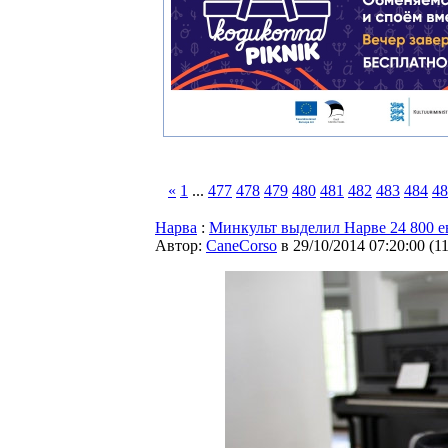
«
1
...
477
478
479
480
481
482
483
484
48
Нарва
:
Минкульт выделил Нарве 24 800 е
Автор:
CaneCorso
в 29/10/2014 07:20:00
(
1