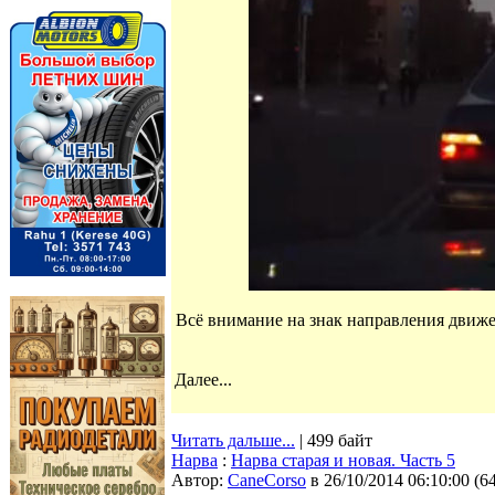
Всё внимание на знак направления движе
Далее...
Читать дальше...
| 499 байт
Нарва
:
Нарва старая и новая. Часть 5
Автор:
CaneCorso
в 26/10/2014 06:10:00
(
6