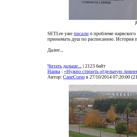
SETI.ee уже
писали
о проблеме нарвского
принимать душ по расписанию. История п
Далее...
Читать дальше...
| 2123 байт
Нарва
:
«Нужно строить отдельную ливне
Автор:
CaneCorso
в 27/10/2014 07:20:00
(
2