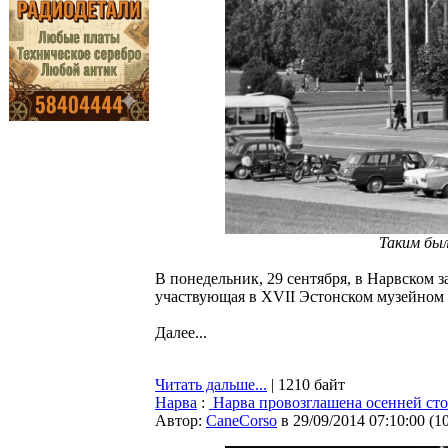
Таким был
В понедельник, 29 сентября, в Нарвском з
участвующая в XVII Эстонском музейном 
Далее...
Читать дальше...
| 1210 байт
Нарва
:
Нарва провозглашена осенней ст
Автор:
CaneCorso
в 29/09/2014 07:10:00
(
1