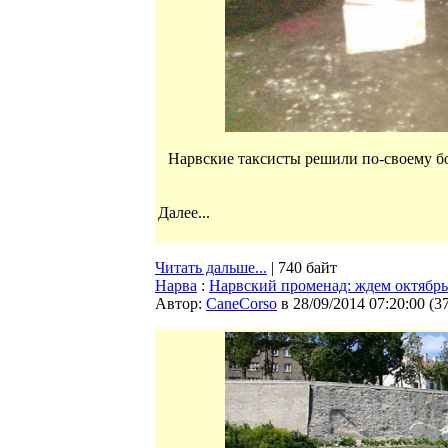
Нарвские таксисты решили по-своему бо
Далее...
Читать дальше...
| 740 байт
Нарва
:
Нарвский променад: ждем октябрь
Автор:
CaneCorso
в 28/09/2014 07:20:00
(
3