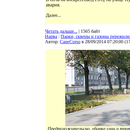
авария.
Далее...
Читать дальше...
| 1565 байт
Нарва
:
Парки, скверы и газоны пережил
Автор:
CaneCorso
в 28/09/2014 07:20:00
(
1
Предположительсно, уборка улиц и трот