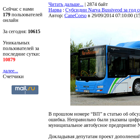
Читать дальше...
| 2874 байт
Сейчас с нами
Нарва
:
Субсидии Narva Bussiveod за год 
179
пользователей
Автор:
CaneCorso
в 29/09/2014 07:10:00
(
1
онлайн
За сегодня:
10616
Уникальных
пользователей за
последние сутки:
10879
далее...
Счетчики
В прошлом номере “ВП” в статью об обсу
ошибка. Неправильно были указаны цифры
муниципальное автобусное предприятие Na
Докладывая депутатам проект дополнений