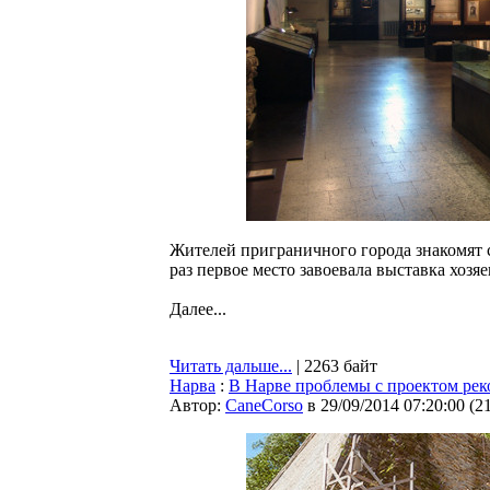
Жителей приграничного города знакомят 
раз первое место завоевала выставка хозя
Далее...
Читать дальше...
| 2263 байт
Нарва
:
В Нарве проблемы с проектом рек
Автор:
CaneCorso
в 29/09/2014 07:20:00
(
2