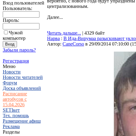
вероятно, с нового года будут упразднены
Вход пользователей
централизованным.
Пользователь:
Далее...
Пароль:
Чужой
Читать дальше...
| 4329 байт
компьютер
Нарва
:
В Ида-Вирумаа разыскивают укло
Автор:
CaneCorso
в 29/09/2014 07:10:00
(
1
Забыли пароль?
Регистрация
Меню
Новости
Новости читателей
Форум
Доска объявлений
Расписание
автобусов с
15.04.2026
SETIкет
Тех. помощь
Размещение афиш
Реклама
Разделы