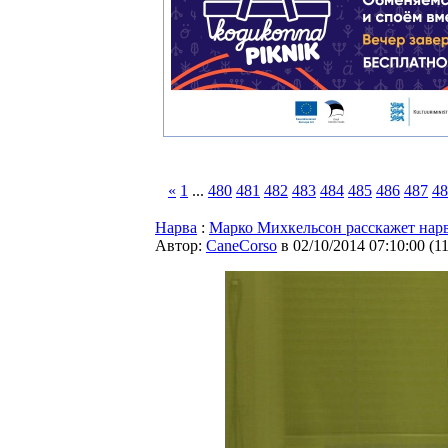
«
1
...
480
481
482
483
484
485
486
487
48
Нарва
:
Марко Михкельсон расскажет нар
Автор:
CaneCorso
в 02/10/2014 07:10:00
(
1