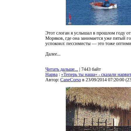
Этот слоган я услышал в прошлом году о
Моряков, где она занимается уже пятый го
успокоил: пессимисты — это тоже оптими
Далее...
Читать дальше...
| 7443 байт
Нарва
:
«Теперь ты наша» - сказали нарви
Автор:
CaneCorso
в 23/09/2014 07:20:00
(
2