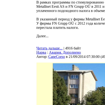
В рамках программы по стимулированию б
Metalliset Eesti AS и FN Grupp OÜ в 2011 
уплаченного подоходного налога в объеме 
В указанный период у фирмы Metalliset Ee
У фирмы FN Grupp OÜ с 2012 года количес
перестала платить налоги.
Далее...
Читать дальше...
| 4916 байт
Нарва
:
Авария. Дополнено
Автор:
CaneCorso
в 21/09/2014 07:30:00
(
4