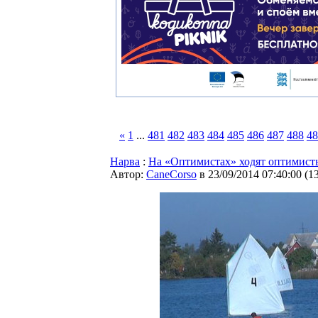
«
1
...
481
482
483
484
485
486
487
488
48
Нарва
:
На «Оптимистах» ходят оптимист
Автор:
CaneCorso
в 23/09/2014 07:40:00
(
1