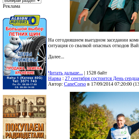
Реклама
На сегодняшнем выездном заседании ком
ситуация со свалкой опасных отходов Вай
Далее...
Читать дальше...
| 1528 байт
Нарва
:
27 сентября состоится День сердца
Автор:
CaneCorso
в 17/09/2014 07:20:00
(
1