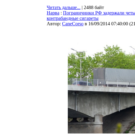
Читать дальше...
| 2488 байт
Нарва
:
Пограничники РФ задержали четы
контрабандные сигареты
Автор:
CaneCorso
в 16/09/2014 07:40:00
(
2