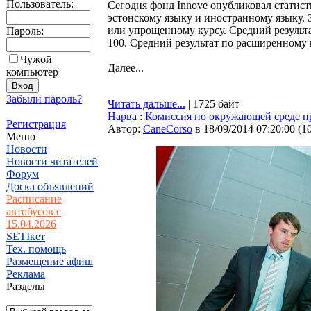
Пользователь:
Сегодня фонд Innove опубликовал статист
эстонскому языку и иностранному языку.
или упрощенному курсу. Средний результа
Пароль:
100. Средний результат по расширенному к
Чужой
Далее...
компьютер
Забыли пароль?
Читать дальше...
| 1725 байт
Нарва
:
Комиссия по окружающей среде пр
Регистрация
Автор:
CaneCorso
в 18/09/2014 07:20:00
(
1
Меню
Новости
Новости читателей
Форум
Доска объявлений
Расписание
автобусов с
15.04.2026
SETIкет
Тех. помощь
Размещение афиш
Реклама
Разделы