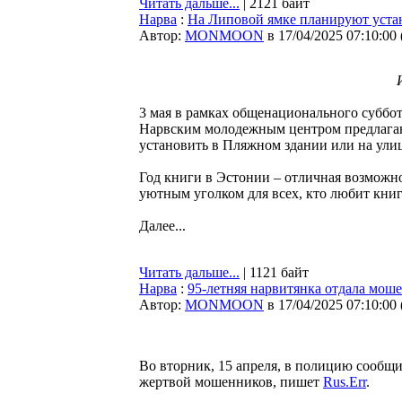
Читать дальше...
| 2121 байт
Нарва
:
На Липовой ямке планируют уста
Автор:
MONMOON
в 17/04/2025 07:10:00
3 мая в рамках общенационального суббот
Нарвским молодежным центром предлагаю
установить в Пляжном здании или на улиц
Год книги в Эстонии – отличная возможно
уютным уголком для всех, кто любит книг
Далее...
Читать дальше...
| 1121 байт
Нарва
:
95-летняя нарвитянка отдала мош
Автор:
MONMOON
в 17/04/2025 07:10:00
Во вторник, 15 апреля, в полицию сообщ
жертвой мошенников, пишет
Rus.Err
.