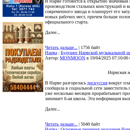
В Нарве готовится к открытию значимый п
производством стальных конструкций и к
современного завода и планирует его запу
новых рабочих мест, причем больше поло
официального старта.
Далее...
Читать дальше...
| 1756 байт
Нарва
:
Будущее Нарвской музыкальной шк
Автор:
MONMOON
в 19/04/2025 07:10:00
Нарвская м
В Нарве разгорелась
дискуссия
вокруг пла
сообщила в социальной сети заместитель 
уже несколько месяцев прорабатывает про
занимает 6-ая школа. Эта информация выз
Далее...
Читать дальше...
| 5040 байт
Нарва
:
Основные решения заседания Нарв