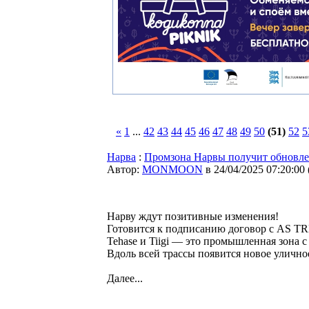
«
1
...
42
43
44
45
46
47
48
49
50
(51)
52
5
Нарва
:
Промзона Нарвы получит обновле
Автор:
MONMOON
в 24/04/2025 07:20:00
Нарву ждут позитивные изменения!
Готовится к подписанию договор с AS TRE
Tehase и Tiigi — это промышленная зона 
Вдоль всей трассы появится новое улично
Далее...