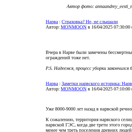
Автор фото: annaandrey_eesti_
Нарва
:
Страховка? Не, не слышали
Автор:
MONMOON
в 16/04/2025 07:30:00
Вчера в Нарве были замечены бессмертные 
ограждений тоже нет.
P.S. Надеемся, процесс уборки закончился
Нарва
:
Заметки нарвского историка: Нар
Автор:
MONMOON
в 16/04/2025 07:10:00
Уже 8000-9000 лет назад в нарвской речн
К сожалению, территория нарвского селищ
нарвской ГЭС, когда две трети этого гор
менее чем треть поселения древних людей