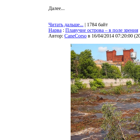
Далее...
Читать дальше...
| 1784 байт
Нарва
:
Плавучие острова – в поле зрения
Автор:
CaneCorso
в 16/04/2014 07:20:00
(
2