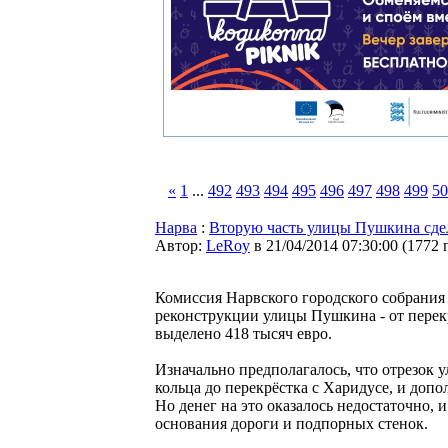
«
1
...
492
493
494
495
496
497
498
499
50
Нарва
:
Вторую часть улицы Пушкина сд
Автор:
LeRoy
в 21/04/2014 07:30:00
(
1772 
Комиссия Нарвского городского собрания 
реконструкции улицы Пушкина - от перекр
выделено 418 тысяч евро.
Изначально предполагалось, что отрезок у
кольца до перекрёстка с Харидусе, и доп
Но денег на это оказалось недостаточно, 
основания дороги и подпорных стенок.