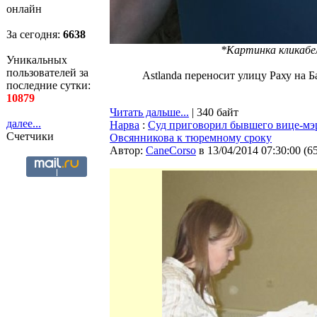
онлайн
За сегодня:
6638
*Картинка кликабе
Уникальных
пользователей за
Astlanda переносит улицу Раху на Б
последние сутки:
10879
Читать дальше...
| 340 байт
далее...
Нарва
:
Суд приговорил бывшего вице-мэ
Счетчики
Овсянникова к тюремному сроку
Автор:
CaneCorso
в 13/04/2014 07:30:00
(
6