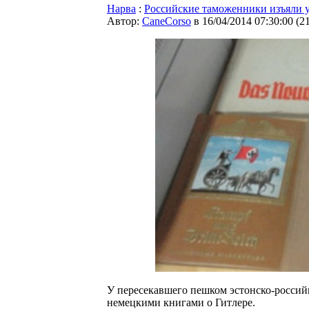
Нарва
:
Российские таможенники изъяли у
Автор:
CaneCorso
в 16/04/2014 07:30:00
(
2
У пересекавшего пешком эстонско-росси
немецкими книгами о Гитлере.