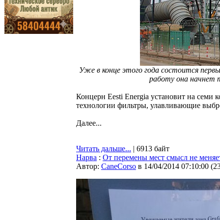
Уже в конце этого года состоится первы
работу она начнет 
Концерн Eesti Energia установит на семи
технологии фильтры, улавливающие выбро
Далее...
Читать дальше...
| 6913 байт
Нарва
:
От перемены мест смысл не меняе
Автор:
CaneCorso
в 14/04/2014 07:10:00
(
2