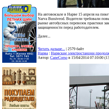
На автовокзале в Нарве 15 апреля на пике
Narva Bussiveod. Водители требовали по
рынке автобусных перевозок практики за
защищенности перед работодателем.
Далее...
Читать дальше...
| 2579 байт
Нарва
:
Нарвские электростанции продолж
Автор:
CaneCorso
в 15/04/2014 07:10:00
(
1