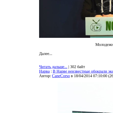
Молодежн
Далее...
Читать дальше...
| 302 байт
Нарва
:
В Нарве неизвестные обокрали эк
Автор:
CaneCorso
в 18/04/2014 07:10:00
(
2