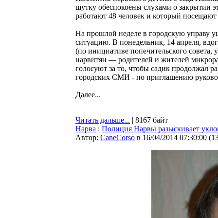
шутку обеспокоены слухами о закрытии э
работают 48 человек и который посещают
На прошлой неделе в городскую управу уш
ситуацию. В понедельник, 14 апреля, вдо
(по инициативе попечительского совета, у
нарвитян — родителей и жителей микрора
голосуют за то, чтобы садик продолжал р
городских СМИ - по приглашению руковод
Далее...
Читать дальше...
| 8167 байт
Нарва
:
Полиция Нарвы разыскивает укло
Автор:
CaneCorso
в 16/04/2014 07:30:00
(
1