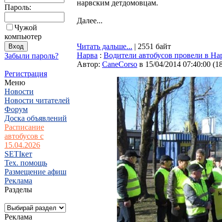
нарвским детдомовцам.
Пароль:
Далее...
Чужой
компьютер
Читать дальше...
| 2551 байт
Нарва
:
Водители автобусов провели в На
Забыли пароль?
Автор:
CaneCorso
в 15/04/2014 07:40:00
(
1
Регистрация
Меню
Новости
Новости читателей
Форум
Доска объявлений
Расписание
автобусов с
15.04.2026
SETIкет
Тех. помощь
Размещение афиш
Реклама
Разделы
Реклама