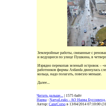
Землеройные работы, связанные с ренова
и ведущиеся по улице Пушкина, в четверг
Изрядно перекопав зеленый островок – «
работников фирмы Astlanda двинулась сле
кольца, надо полагать, повезло меньше.
Далее...
Читать дальше...
| 1575 байт
Нарва
:
NarvaLeaks - АО Нарва Буссивеод,
Автор:
CaneCorso
в 13/04/2014 07:10:00
(
3