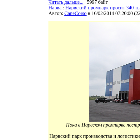
Читать дальше...
| 5997 байт
Нарва
:
Нарвский промпарк просит 340 ты
Автор:
CaneCorso
в 16/02/2014 07:20:00
(
2
Пока в Нарвском промпарке пост
Нарвский парк производства и логистик