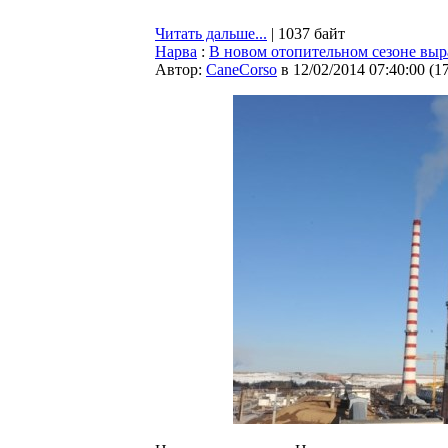
Читать дальше...
| 1037 байт
Нарва
:
В новом отопительном сезоне выр
Автор:
CaneCorso
в 12/02/2014 07:40:00
(
1