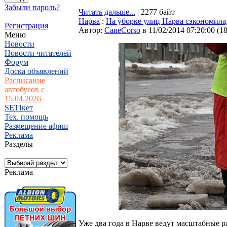
Забыли пароль?
Читать дальше...
| 2277 байт
Нарва
:
На уборке улиц Нарва сэкономила,
Регистрация
Автор:
CaneCorso
в 11/02/2014 07:20:00
(
1
Меню
Новости
Новости читателей
Форум
Доска объявлений
Расписание
автобусов с
15.04.2026
SETIкет
Тех. помощь
Размещение афиш
Реклама
Разделы
Реклама
Уже два года в Нарве ведут масштабные р