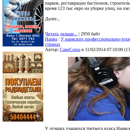
парков, реставрации бастионов, строитель
время 123 тыс евро на уборке улиц, на о
Далее...
Читать дальше...
| 2950 байт
Нарва
:
У нарвских профессионально-техн
странах
Автор:
CaneCorso
в 11/02/2014 07:10:00
(
1
У лучших учащихся третьего курса Нарвск