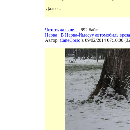
Далее...
Читать дальше...
| 892 байт
Нарва
:
В Нарва-Йыесуу автомобиль вреза
Автор:
CaneCorso
в 09/02/2014 07:10:00
(
3