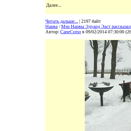
Далее...
Читать дальше...
| 2197 байт
Нарва
:
Мэр Нарвы Эдуард Эаст рассказал
Автор:
CaneCorso
в 09/02/2014 07:30:00
(
2