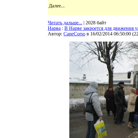
Далее...
Читать дальше...
| 2028 байт
Нарва
:
В Нарве закроется для движения 
Автор:
CaneCorso
в 16/02/2014 06:50:00
(
2