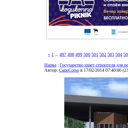
«
1
...
497
498
499
500
501
502
503
504
50
Нарва
:
Государство ищет строителя для 
Автор:
CaneCorso
в 17/02/2014 07:40:00
(
2