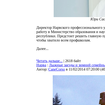
Юри Сас
Директор Нарвского профессионального у
работу в Министерство образования и нау
республики. Предстоит решить главную п
чтобы хватило всем профшколам.
Далее...
Читать дальше...
| 2618 байт
Нарва
:
Лыжные заезды и зимний семейны
Автор:
CaneCorso
в 11/02/2014 07:20:00
(
4