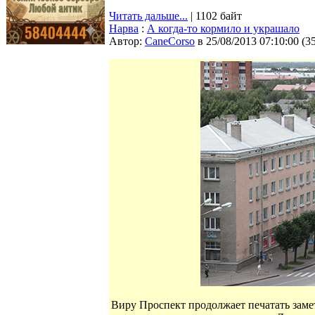
Читать дальше...
| 1102 байт
Нарва
:
А когда-то кормило и украшало
Автор:
CaneCorso
в 25/08/2013 07:10:00
(
3
Виру Проспект продолжает печатать замет