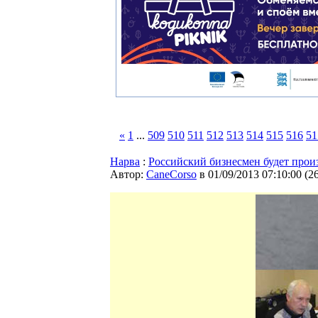
«
1
...
509
510
511
512
513
514
515
516
51
Нарва
:
Российский бизнесмен будет прои
Автор:
CaneCorso
в 01/09/2013 07:10:00
(
2