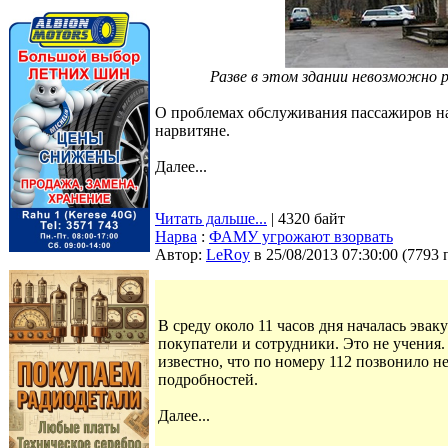
Разве в этом здании невозможно
О проблемах обслуживания пассажиров н
нарвитяне.
Далее...
Читать дальше...
| 4320 байт
Нарва
:
ФАМУ угрожают взорвать
Автор:
LeRoy
в 25/08/2013 07:30:00
(
7793 
В среду около 11 часов дня началась эв
покупатели и сотрудники. Это не учения. 
известно, что по номеру 112 позвонило 
подробностей.
Далее...