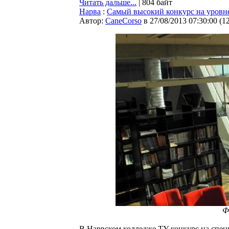
Читать дальше...
| 804 байт
Нарва
:
Самый высокий конкурс на уровне
Автор:
CaneCorso
в 27/08/2013 07:30:00
(
1
Ф
В Нарвском колледже ТУ конкурс на спец