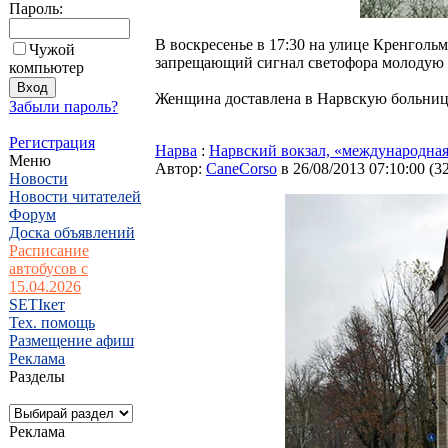
Пароль:
В воскресенье в 17:30 на улице Кренгол
Чужой
запрещающий сигнал светофора молодую ж
компьютер
Женщина доставлена в Нарвскую больниц
Забыли пароль?
Регистрация
Нарва
:
Нарвский вокзал, «международная
Меню
Автор:
CaneCorso
в 26/08/2013 07:10:00
(
3
Новости
Новости читателей
Форум
Доска объявлений
Расписание
автобусов с
15.04.2026
SETIкет
Тех. помощь
Размещение афиш
Реклама
Разделы
Реклама