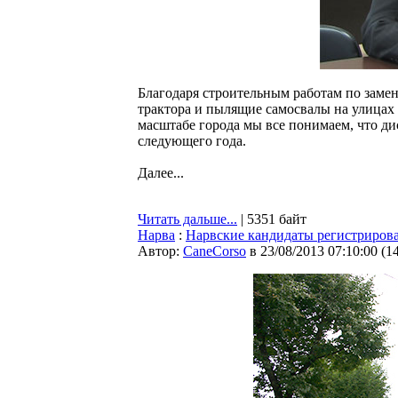
Благодаря строительным работам по заме
трактора и пылящие самосвалы на улицах
масштабе города мы все понимаем, что ди
следующего года.
Далее...
Читать дальше...
| 5351 байт
Нарва
:
Нарвские кандидаты регистрирова
Автор:
CaneCorso
в 23/08/2013 07:10:00
(
1