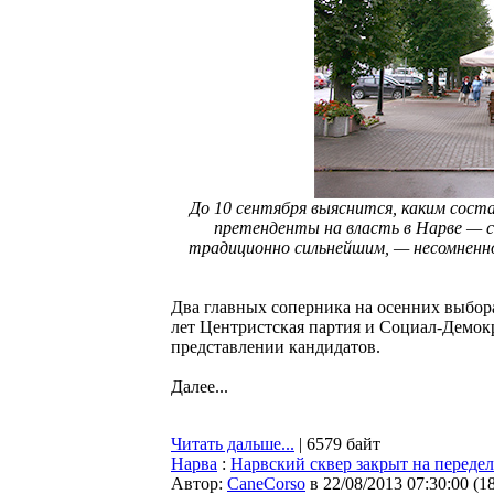
До 10 сентября выяснится, каким соста
претенденты на власть в Нарве — с
традиционно сильнейшим, — несомненно
Два главных соперника на осенних выбора
лет Центристская партия и Социал-Демокр
представлении кандидатов.
Далее...
Читать дальше...
| 6579 байт
Нарва
:
Нарвский сквер закрыт на переде
Автор:
CaneCorso
в 22/08/2013 07:30:00
(
1