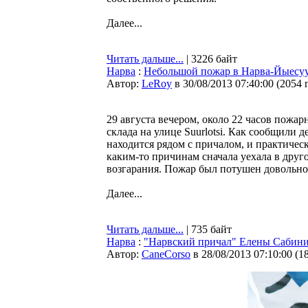
Далее...
Читать дальше...
| 3226 байт
Нарва
:
Небольшой пожар в Нарва-Йыесу
Автор:
LeRoy
в 30/08/2013 07:40:00
(
2054 
29 августа вечером, около 22 часов пожа
склада на улице Suurlotsi. Как сообщили 
находится рядом с причалом, и практичес
каким-то причинам сначала уехала в друго
возгарания. Пожар был потушен довольно 
Далее...
Читать дальше...
| 735 байт
Нарва
:
"Нарвский причал" Елены Сабин
Автор:
CaneCorso
в 28/08/2013 07:10:00
(
1