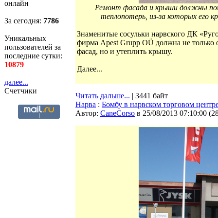
онлайн
Ремонт фасада и крыши должны помо
теплопотерь, из-за которых его к
За сегодня:
7787
Знаменитые сосульки нарвского ДК «Руго
Уникальных
фирма Apest Grupp OÜ должна не только 
пользователей за
фасад, но и утеплить крышу.
последние сутки:
10879
Далее...
далее...
Счетчики
Читать дальше...
| 3441 байт
Нарва
:
Бомбу в нарвском торговом центр
Автор:
CaneCorso
в 25/08/2013 07:10:00
(
2