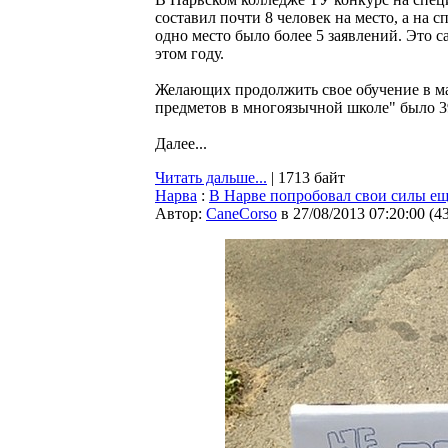
составил почти 8 человек на место, а на 
одно место было более 5 заявлений. Это 
этом году.
Желающих продолжить свое обучение в м
предметов в многоязычной школе" было 39,
Далее...
Читать дальше...
| 1713 байт
Нарва
:
В Нарве попробовал свои силы е
Автор:
CaneCorso
в 27/08/2013 07:20:00
(
4