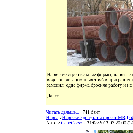
Нарвские строительные фирмы, нанятые г
водоканализационных труб в пригранично
заменил, одна фирма бросила работу и не
Далее...
Читать дальше...
| 741 байт
Нарва
:
Нарвские депутаты просят МВД об
Автор:
CaneCorso
в 31/08/2013 07:20:00
(
1