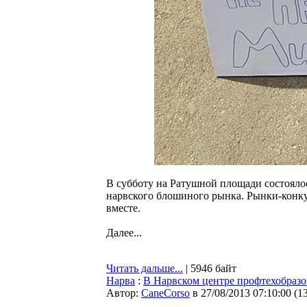
В субботу на Ратушной площади состоялос
нарвского блошиного рынка. Рынки-конку
вместе.
Далее...
Читать дальше...
| 5946 байт
Нарва
:
В Нарвском центре профтехобразов
Автор:
CaneCorso
в 27/08/2013 07:10:00
(
1